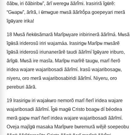
õãbʉ, iri õãbiribʉ”, ãrĩ weregʉ ããrĩ́mi. Irasirirã ĩgʉ̃rẽ:
“Gʉapʉ”, ãrĩrã, i ʉ̃mʉgue mʉsã ããrĩrṍpa goepeyari merã
ĩgʉ̃yare irika!
18
Mʉsã ñekʉ̃sãmarã Marĩpʉyare iribirinerã ããrĩmá. Mʉsã
ĩgʉ̃sã iriderosũ iriri wajamáa. Irasirigʉ Marĩpʉ mʉsãrẽ
ĩgʉ̃sã iriderosũ iriunanerãrẽ taudi ããrĩmí ĩgʉ̃yare iriburo,
ãrĩgʉ̃. Mʉsã ire masĩa. Marĩpʉ marĩrẽ taugʉ, marĩ ñerõ
iridea wajare wajaribosadi ããrĩmí. Irasũ wajaribosagʉ,
niyeru, oro merã wajaribosabiridi ããrĩmí. Niyeru, oro
pereburi ããrã.
19
Irasirigʉ iri wajakʉro nemorõ marĩ ñerĩ iridea wajare
wajaribosadi ããrĩmí. Ĩgʉ̃ magʉ̃ Cristo boagʉ dí béodea
merã gapʉ marĩ ñerĩ iridea wajare wajaribosadi ããrĩmí.
Oveja majĩgʉ̃ masaka Marĩpʉre bʉremurã wẽjẽ soepeobu