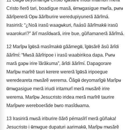
Cristo ñerõ tari, boadigue masã, ʉ̃mʉgasigue mʉrĩa, pʉrʉ
ããrĩpererã Opʉ ããrĩburire weredupiyunerã ããrĩmá.
Irasirirã: “¿Noã irasũ waagʉkuri, ñaásũ ããrĩmakʉ̃ irasũ
waarokuri?” ãrĩ masĩdʉarã, irire bue, gũñamanerã ããrĩmá.
12
Marĩpʉ ĩgʉ̃sã masĩmakʉ̃ gããmegʉ̃, ĩgʉ̃sãrẽ ãsũ ãrĩdi
ããrĩmí: “Mʉsã ããrĩripoe i irasũ waabirikoa dapa. Pʉrʉ
marã gapʉ irire ĩãrãkuma”, ãrĩdi ããrĩmí. Dapagorare
Marĩpʉ marĩrẽ tauri kerere wererã ĩgʉ̃sã iripoegue
weredeareta mʉsãrẽ werema. Õãgʉ̃ deyomarĩgʉ̃ Marĩpʉ
ʉ̃mʉgasigue merã iriudi iritamurĩ merã mʉsãrẽ irire
werema. Marĩpʉ Jesucristo iridea merã marĩrẽ taurire
Marĩpʉre wereboerãde bʉro masĩdʉama.
13
Irasirirã mʉsã iriburire õãrõ pémasĩrĩ merã gũñaka!
Jesucristo i ʉ̃mʉgue dupaturi aarimakʉ̃, Marĩpʉ mʉsãrẽ