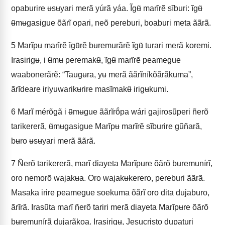
opaburire ʉsʉyari merã yúrã yáa. Ĩgʉ̃ marĩrẽ sĩburi: ĩgʉ̃
ʉ̃mʉgasigue õãrĩ opari, neõ pereburi, boaburi meta ããrã.
5
Marĩpʉ marĩrẽ ĩgʉ̃rẽ bʉremurãrẽ ĩgʉ̃ turari merã koremi.
Irasirigʉ, i ʉ̃mʉ peremakʉ̃, ĩgʉ̃ marĩrẽ peamegue
waabonerãrẽ: “Taugʉra, yʉ merã ããrĩníkõãrãkuma”,
ãrĩdeare iriyuwarikʉrire masĩmakʉ̃ irigʉkumi.
6
Marĩ mérõgã i ʉ̃mʉgue ããrĩrṍpa wári gajirosũperi ñerõ
tarikererã, ʉ̃mʉgasigue Marĩpʉ marĩrẽ sĩburire gũñarã,
bʉro ʉsʉyari merã ããrã.
7
Ñerõ tarikererã, marĩ diayeta Marĩpʉre õãrõ bʉremunírĩ,
oro nemorõ wajakʉa. Oro wajakʉkerero, pereburi ããrã.
Masaka irire peamegue soekuma õãrĩ oro dita dujaburo,
ãrĩrã. Irasũta marĩ ñerõ tariri merã diayeta Marĩpʉre õãrõ
bʉremunírã dujarãkoa. Irasirigʉ, Jesucristo dupaturi