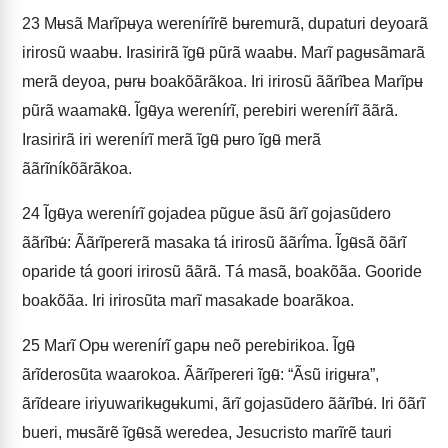
23
Mʉsã Marĩpʉya werenírĩrẽ bʉremurã, dupaturi deyoarã
irirosũ waabʉ. Irasirirã ĩgʉ̃ pũrã waabʉ. Marĩ pagʉsãmarã
merã deyoa, pʉrʉ boakõãrãkoa. Iri irirosũ ããrĩbea Marĩpʉ
pũrã waamakʉ̃. Ĩgʉ̃ya werenírĩ, perebiri werenírĩ ããrã.
Irasirirã iri werenírĩ merã ĩgʉ̃ pʉro ĩgʉ̃ merã
ããrĩníkõãrãkoa.
24
Ĩgʉ̃ya werenírĩ gojadea pũgue ãsũ ãrĩ gojasũdero
ããrĩbʉ́: Ããrĩpererã masaka tá irirosũ ããrĩ́ma. Ĩgʉ̃sã õãrĩ
oparide tá goori irirosũ ããrã. Tá masã, boakõãa. Gooride
boakõãa. Iri irirosũta marĩ masakade boarãkoa.
25
Marĩ Opʉ werenírĩ gapʉ neõ perebirikoa. Ĩgʉ̃
ãrĩderosũta waarokoa. Ããrĩpereri ĩgʉ̃: “Ãsũ irigʉra”,
ãrĩdeare iriyuwarikʉgʉkumi, ãrĩ gojasũdero ããrĩbʉ́. Iri õãrĩ
bueri, mʉsãrẽ ĩgʉ̃sã weredea, Jesucristo marĩrẽ tauri