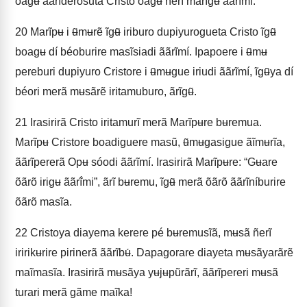
õãgʉ̃ ããrĩderosũta Cristo õãgʉ̃ ñerĩ marĩgʉ̃ ããrĩ́mi.
20
Marĩpʉ i ʉ̃mʉrẽ ĩgʉ̃ iriburo dupiyurogueta Cristo ĩgʉ̃
boagʉ dí béoburire masĩsiadi ããrĩmí. Ipapoere i ʉ̃mʉ
pereburi dupiyuro Cristore i ʉ̃mʉgue iriudi ããrĩmí, ĩgʉ̃ya dí
béori merã mʉsãrẽ iritamuburo, ãrĩgʉ̃.
21
Irasirirã Cristo iritamurĩ merã Marĩpʉre bʉremua.
Marĩpʉ Cristore boadiguere masũ, ʉ̃mʉgasigue ãĩmʉrĩa,
ããrĩpererã Opʉ sóodi ããrĩmí. Irasirirã Marĩpʉre: “Gʉare
õãrõ irigʉ ããrĩ́mi”, ãrĩ bʉremu, ĩgʉ̃ merã õãrõ ããrĩníburire
õãrõ masĩa.
22
Cristoya diayema kerere pé bʉremusĩã, mʉsã ñerĩ
iririkʉrire pirinerã ããrĩbʉ́. Dapagorare diayeta mʉsãyarãrẽ
maĩmasĩa. Irasirirã mʉsãya yʉjʉpũrãrĩ, ããrĩpereri mʉsã
turari merã gãme maĩka!