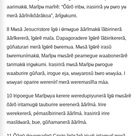
aarimakʉ̃, Marĩpʉ marĩrẽ: “Õãrõ iribʉ, irasirirã yʉ pʉro yʉ
merã ããrĩníkõãrãkoa”, ãrĩgʉkumi.
8
Mʉsã Jesucristore ĩgʉ̃ i ʉ̃mʉgue ããrĩmakʉ̃ ĩãbirinerã
ããrĩkererã, ĩgʉ̃rẽ maĩa. Dapagoradere ĩgʉ̃rẽ ĩãbirikererã,
gũñaturari merã ĩgʉ̃rẽ bʉremua. Mʉsã ĩgʉ̃rẽ irasũ
bʉremunímakʉ̃, Marĩpʉ mʉsãrẽ peamegue waabonerãrẽ
tarimakʉ̃ irigʉkumi. Irasirirã mʉsã Marĩpʉ pʉrogue
waaburire gũñarã, irogue eja, ʉsʉyarosũ bʉro ʉsʉyáa. I
ʉsʉyari oparire werenírĩ merã weremasĩña máa.
10
Iripoegue Marĩpʉya kerere weredupiyunerã ĩgʉ̃ mʉsãrẽ
õãrõ iritamugʉ̃ tauburire werenerã ããrĩmá. Irire
werekererã, pémasĩbirinerã ããrĩmá. Irasirirã irire
masĩdʉarã, bue, gũñamanerã ããrĩmá.
11
Õãgʉ̃ deyomarĩgʉ̃ Cristo ĩgʉ̃sãrẽ iriudi iritamurĩ merã