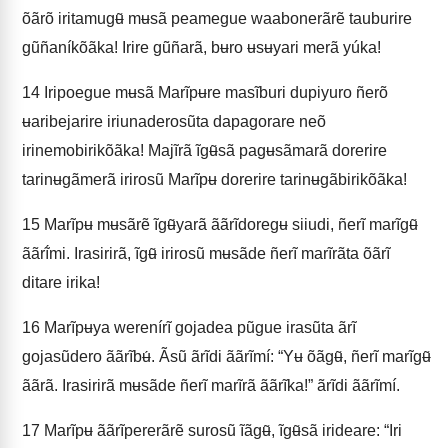
õãrõ iritamugʉ̃ mʉsã peamegue waabonerãrẽ tauburire
gũñaníkõãka! Irire gũñarã, bʉro ʉsʉyari merã yúka!
14
Iripoegue mʉsã Marĩpʉre masĩburi dupiyuro ñerõ
ʉaribejarire iriunaderosũta dapagorare neõ
irinemobirikõãka! Majĩrã ĩgʉ̃sã pagʉsãmarã dorerire
tarinʉgãmerã irirosũ Marĩpʉ dorerire tarinʉgãbirikõãka!
15
Marĩpʉ mʉsãrẽ ĩgʉ̃yarã ããrĩdoregʉ siiudi, ñerĩ marĩgʉ̃
ããrĩ́mi. Irasirirã, ĩgʉ̃ irirosũ mʉsãde ñerĩ marĩrãta õãrĩ
ditare irika!
16
Marĩpʉya werenírĩ gojadea pũgue irasũta ãrĩ
gojasũdero ããrĩbʉ́. Ãsũ ãrĩdi ããrĩmí: “Yʉ õãgʉ̃, ñerĩ marĩgʉ̃
ããrã. Irasirirã mʉsãde ñerĩ marĩrã ããrĩka!” ãrĩdi ããrĩmí.
17
Marĩpʉ ããrĩpererãrẽ surosũ ĩãgʉ̃, ĩgʉ̃sã irideare: “Iri