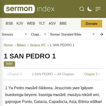
BSB
KJV
WEB
YLT
ASV
BBE
Donate
Home
›
Bibles
›
Siriano NT
›
1 SAN PEDRO 1
1 SAN PEDRO 1
WBT
‹ Chapter 0
1 SAN PEDRO — All Chapters
Chapter 2 ›
1
Yʉ Pedro mʉsãrẽ õãdorea. Jesucristo yʉre ĩgʉ̃yare
buedoregʉ beyemi. Irasirigʉ mʉsãrẽ, mʉsãya nikũrẽ wiri,
gajirogue Ponto, Galacia, Capadocia, Asia, Bitinia wãĩkʉri