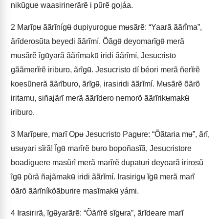
nikũgue waasirinerãrẽ i pũrẽ gojáa.
2
Marĩpʉ ããrĩnígʉ̃ dupiyurogue mʉsãrẽ: “Yaarã ããrĩ́ma”,
ãrĩderosũta beyedi ããrĩmí. Õãgʉ̃ deyomarĩgʉ̃ merã
mʉsãrẽ ĩgʉ̃yarã ããrĩmakʉ̃ iridi ããrĩmí, Jesucristo
gããmerĩrẽ iriburo, ãrĩgʉ̃. Jesucristo dí béori merã ñerĩrẽ
koesũnerã ããrĩburo, ãrĩgʉ̃, irasiridi ããrĩmí. Mʉsãrẽ õãrõ
iritamu, siñajãrĩ merã ããrĩdero nemorõ ããrĩrikʉmakʉ̃
iriburo.
3
Marĩpʉre, marĩ Opʉ Jesucristo Pagʉre: “Õãtaria mʉ”, ãrĩ,
ʉsʉyari sĩrã! Ĩgʉ̃ marĩrẽ bʉro bopoñasĩã, Jesucristore
boadiguere masũrĩ merã marĩrẽ dupaturi deyoarã irirosũ
ĩgʉ̃ pũrã ñajãmakʉ̃ iridi ããrĩmí. Irasirigʉ ĩgʉ̃ merã marĩ
õãrõ ããrĩníkõãburire masĩmakʉ̃ yámi.
4
Irasirirã, ĩgʉ̃yarãrẽ: “Õãrĩrẽ sĩgʉra”, ãrĩdeare marĩ