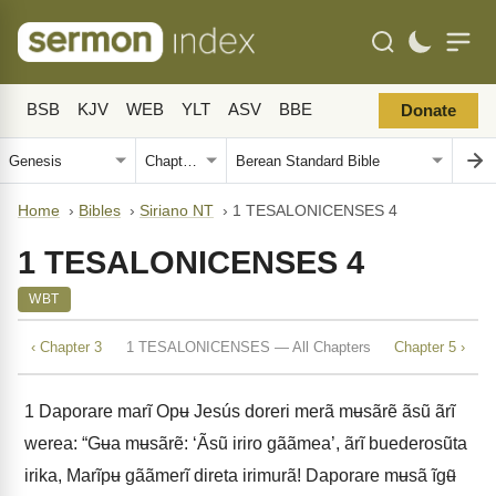
BSB
KJV
WEB
YLT
ASV
BBE
Donate
Home
›
Bibles
›
Siriano NT
›
1 TESALONICENSES 4
1 TESALONICENSES 4
WBT
‹ Chapter 3
1 TESALONICENSES — All Chapters
Chapter 5 ›
1
Daporare marĩ Opʉ Jesús doreri merã mʉsãrẽ ãsũ ãrĩ
werea: “Gʉa mʉsãrẽ: ‘Ãsũ iriro gããmea’, ãrĩ buederosũta
irika, Marĩpʉ gããmerĩ direta irimurã! Daporare mʉsã ĩgʉ̃