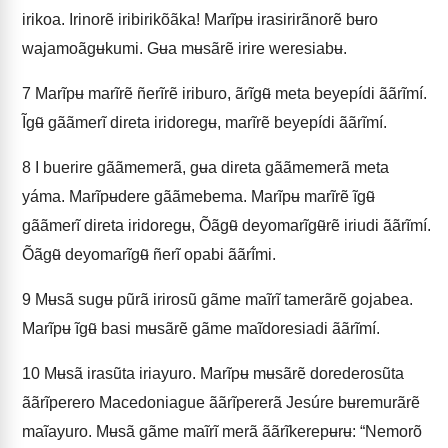
irikoa. Irinorẽ iribirikõãka! Marĩpʉ irasirirãnorẽ bʉro
wajamoãgʉkumi. Gʉa mʉsãrẽ irire weresiabʉ.
7
Marĩpʉ marĩrẽ ñerĩrẽ iriburo, ãrĩgʉ̃ meta beyepídi ããrĩmí.
Ĩgʉ̃ gããmerĩ direta iridoregʉ, marĩrẽ beyepídi ããrĩmí.
8
I buerire gããmemerã, gʉa direta gããmemerã meta
yáma. Marĩpʉdere gããmebema. Marĩpʉ marĩrẽ ĩgʉ̃
gããmerĩ direta iridoregʉ, Õãgʉ̃ deyomarĩgʉ̃rẽ iriudi ããrĩmí.
Õãgʉ̃ deyomarĩgʉ̃ ñerĩ opabi ããrĩ́mi.
9
Mʉsã sugʉ pũrã irirosũ gãme maĩrĩ tamerãrẽ gojabea.
Marĩpʉ ĩgʉ̃ basi mʉsãrẽ gãme maĩdoresiadi ããrĩmí.
10
Mʉsã irasũta iriayuro. Marĩpʉ mʉsãrẽ dorederosũta
ããrĩperero Macedoniague ããrĩpererã Jesúre bʉremurãrẽ
maĩayuro. Mʉsã gãme maĩrĩ merã ããrĩkerepʉrʉ: “Nemorõ