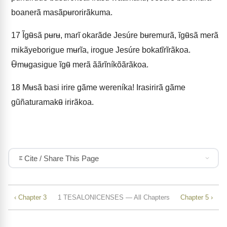
boanerã masãpʉrorirãkuma.
17
Ĩgʉ̃sã pʉrʉ, marĩ okarãde Jesúre bʉremurã, ĩgʉ̃sã merã
mikãyeborigue mʉrĩa, irogue Jesúre bokatĩrĩrãkoa.
Ʉ̃mʉgasigue ĩgʉ̃ merã ããrĩníkõãrãkoa.
18
Mʉsã basi irire gãme wereníka! Irasirirã gãme
gũñaturamakʉ̃ irirãkoa.
Cite / Share This Page
‹ Chapter 3
1 TESALONICENSES — All Chapters
Chapter 5 ›