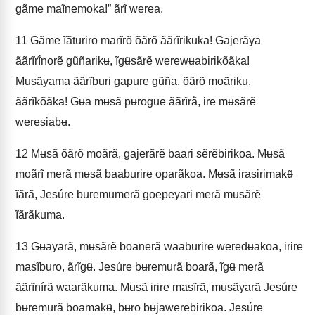
gãme maĩnemoka!” ãrĩ werea.
11
Gãme ĩãturiro marĩrõ õãrõ ããrĩrikʉka! Gajerãya
ããrĩrĩ́norẽ gũñarikʉ, ĩgʉ̃sãrẽ werewʉabirikõãka!
Mʉsãyama ããrĩburi gapʉre gũña, õãrõ moãrikʉ,
ããrĩkõãka! Gʉa mʉsã pʉrogue ããrĩrã́, ire mʉsãrẽ
weresiabʉ.
12
Mʉsã õãrõ moãrã, gajerãrẽ baari sẽrẽbirikoa. Mʉsã
moãrĩ merã mʉsã baaburire oparãkoa. Mʉsã irasirimakʉ̃
ĩãrã, Jesúre bʉremumerã goepeyari merã mʉsãrẽ
ĩãrãkuma.
13
Gʉayarã, mʉsãrẽ boanerã waaburire weredʉakoa, irire
masĩburo, ãrĩgʉ̃. Jesúre bʉremurã boarã, ĩgʉ̃ merã
ããrĩnírã waarãkuma. Mʉsã irire masĩrã, mʉsãyarã Jesúre
bʉremurã boamakʉ̃, bʉro bʉjawerebirikoa. Jesúre