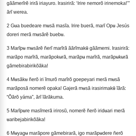
gããmerĩrẽ irirã iriayuro. Irasirirã: ‘Irire nemorõ irinemoka!’”
ãrĩ werea.
2
Gʉa buedeare mʉsã masĩa. Irire buerã, marĩ Opʉ Jesús
doreri merã mʉsãrẽ buebʉ.
3
Marĩpʉ mʉsãrẽ ñerĩ marĩrã ããrĩmakʉ̃ gããmemi. Irasirirã:
marãpo marĩrã, marãpokʉrã, marãpʉ marĩrã, marãpʉkʉrã
gãmebirabirikõãka!
4
Mʉsãkʉ ñerõ iri ĩmurõ marĩrõ goepeyari merã mʉsã
marãposã nomerẽ opaka! Gajerã mʉsã irasirimakʉ̃ ĩãrã:
“Õãrõ yáma”, ãrĩ ĩãrãkuma.
5
Marĩpʉre masĩmerã irirosũ, nomerẽ ñerõ iridʉari merã
ʉaribejabirikõãka!
6
Mʉyagʉ marãpore gãmebirarã, igo marãpʉdere ñerõ