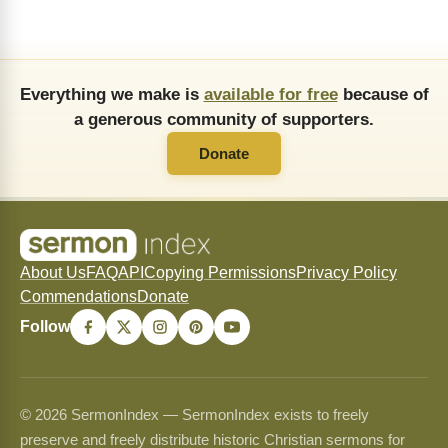
Everything we make is
available for free
because of
a generous community of supporters.
Donate
About Us
FAQ
API
Copying Permissions
Privacy Policy
Commendations
Donate
Follow
© 2026 SermonIndex — SermonIndex exists to freely
preserve and freely distribute historic Christian sermons for