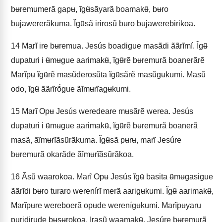
bʉremumerã gapʉ, ĩgʉ̃sãyarã boamakʉ̃, bʉro
bʉjawererãkuma. Ĩgʉ̃sã irirosũ bʉro bʉjawerebirikoa.
14
Marĩ ire bʉremua. Jesús boadigue masãdi ããrĩmí. Ĩgʉ̃
dupaturi i ʉ̃mʉgue aarimakʉ̃, ĩgʉ̃rẽ bʉremurã boanerãrẽ
Marĩpʉ ĩgʉ̃rẽ masũderosũta ĩgʉ̃sãrẽ masũgʉkumi. Masũ
odo, ĩgʉ̃ ããrĩrṍgue ãĩmʉrĩagʉkumi.
15
Marĩ Opʉ Jesús weredeare mʉsãrẽ werea. Jesús
dupaturi i ʉ̃mʉgue aarimakʉ̃, ĩgʉ̃rẽ bʉremurã boanerã
masã, ãĩmʉrĩãsũrãkuma. Ĩgʉ̃sã pʉrʉ, marĩ Jesúre
bʉremurã okarãde ãĩmʉrĩãsũrãkoa.
16
Ãsũ waarokoa. Marĩ Opʉ Jesús ĩgʉ̃ basita ʉ̃mʉgasigue
ããrĩdi bʉro turaro werenírĩ merã aarigʉkumi. Ĩgʉ̃ aarimakʉ̃,
Marĩpʉre wereboerã opʉde werenígʉkumi. Marĩpʉyaru
puridirude bʉsʉrokoa. Irasũ waamakʉ̃, Jesúre bʉremurã