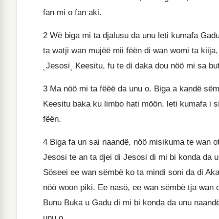
fan mi o fan aki.
2
Wë biga mi ta djalusu da unu leti kumafa Gadu 
ta watji wan mujëë mii fëën di wan womi ta kii
˻Jesosi˼ Keesitu, fu te di daka dou nöö mi sa bu
3
Ma nöö mi ta fëëë da unu o. Biga a kandë së
Keesitu baka ku limbo hati möön, leti kumafa i si
fëën.
4
Biga fa un sai naandë, nöö misikuma te wan o
Jesosi te an ta djei di Jesosi di mi bi konda da
Söseei ee wan sëmbë ko ta mindi soni da di Akaa
nöö woon piki. Ee nasö, ee wan sëmbë tja wan ot
Bunu Buka u Gadu di mi bi konda da unu naandë
unu o.