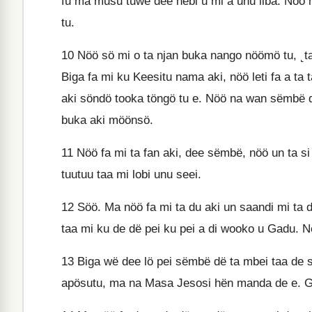
fu ma musu tuwë dee hebi u mi a unu liba. Nöö m
tu.
10
Nöö sö mi o ta njan buka nango nöömö tu, ˻ta
Biga fa mi ku Keesitu nama aki, nöö leti fa a ta 
aki söndö tooka töngö tu e. Nöö na wan sëmbë dë 
buka aki möönsö.
11
Nöö fa mi ta fan aki, dee sëmbë, nöö un ta s
tuutuu taa mi lobi unu seei.
12
Söö. Ma nöö fa mi ta du aki un saandi mi ta 
taa mi ku de dë pei ku pei a di wooko u Gadu. 
13
Biga wë dee lö pei sëmbë dë ta mbei taa de 
apösutu, ma na Masa Jesosi hën manda de e. G