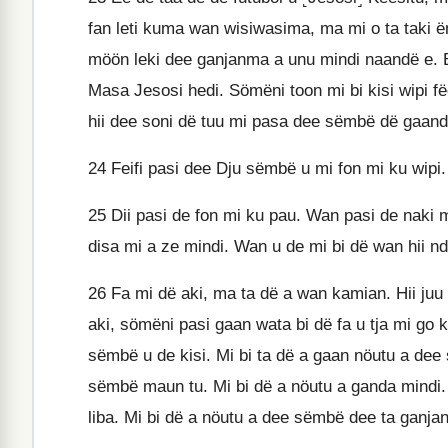
fan leti kuma wan wisiwasima, ma mi o ta taki 
möön leki dee ganjanma a unu mindi naandë e. 
Masa Jesosi hedi. Sömëni toon mi bi kisi wipi fëë
hii dee soni dë tuu mi pasa dee sëmbë dë gaan
24
Feifi pasi dee Dju sëmbë u mi fon mi ku wipi. 
25
Dii pasi de fon mi ku pau. Wan pasi de naki mi
disa mi a ze mindi. Wan u de mi bi dë wan hii nde
26
Fa mi dë aki, ma ta dë a wan kamian. Hii juu
aki, sömëni pasi gaan wata bi dë fa u tja mi go 
sëmbë u de kisi. Mi bi ta dë a gaan nöutu a de
sëmbë maun tu. Mi bi dë a nöutu a ganda mindi. 
liba. Mi bi dë a nöutu a dee sëmbë dee ta ganja