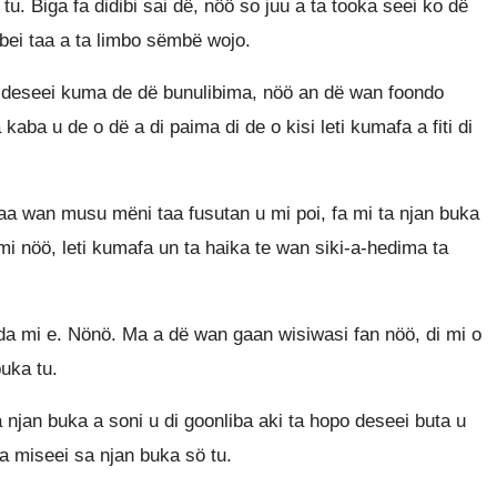
u. Biga fa didibi sai dë, nöö so juu a ta tooka seei ko dë
bei taa a ta limbo sëmbë wojo.
 deseei kuma de dë bunulibima, nöö an dë wan foondo
ba u de o dë a di paima di de o kisi leti kumafa a fiti di
a wan musu mëni taa fusutan u mi poi, fa mi ta njan buka
i nöö, leti kumafa un ta haika te wan siki-a-hedima ta
a mi e. Nönö. Ma a dë wan gaan wisiwasi fan nöö, di mi o
buka tu.
jan buka a soni u di goonliba aki ta hopo deseei buta u
 miseei sa njan buka sö tu.