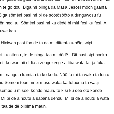
ën te go dou. Biga mi biinga da Masa Jesosi möön gaanfa
Biga sömëni pasi mi bi dë söötösöötö a dunguwosu fu
n hedi tu. Sömëni pasi mi ku dëdë bi miti fesi ku fesi. A
duwe kaa.
Hiniwan pasi fon de ta da mi diiteni-ku-nëigi wipi.
 ku sitonu ˻te de ninga taa mi dëdë˼. Dii pasi sipi booko
ti ku wan hii didia a zengezenge a liba wata ta tja fuka.
 mi nango a kamian ta ko kodo. Nöö fa mi ta waka ta lontu
kii. Sömëni toon mi bi musu waka ka fufuuma ta watji
e sëmbë u miseei köndë maun, te kisi ku dee oto köndë
Mi bi dë a nöutu a sabana dendu. Mi bi dë a nöutu a wata
n taa de dë biibima maun.