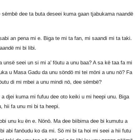
e sëmbë dee ta buta deseei kuma gaan tjabukama naandë
abi an pena mi e. Biga te mi ta fan, mi saandi mi ta taki.
aandë mi bi libi.
 unsë seei un si mi a’ föutu a unu baa? A sa kë taa fa mi
 Buka u Masa Gadu da unu söndö mi tei möni a unu nö? Fa
 föutu di mi mbei a unu mindi nö, dee sëmbë?
ö a djei kuma mi fufuu dee oto keiki u mi heepi unu. Biga
 hii fa unu mi bi ta heepi.
oobi unu ku ën e. Nönö. Ma dee biibima dee bi kumutu a
i abi fanöudu ko da mi. Sö mi bi ta hoi mi seei a hii futu