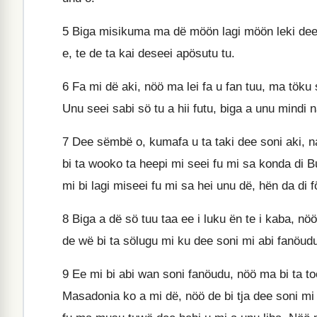
5
Biga misikuma ma dë möön lagi möön leki de
e, te de ta kai deseei apösutu tu.
6
Fa mi dë aki, nöö ma lei fa u fan tuu, ma töku s
Unu seei sabi sö tu a hii futu, biga a unu mindi n
7
Dee sëmbë o, kumafa u ta taki dee soni aki, na
bi ta wooko ta heepi mi seei fu mi sa konda di
mi bi lagi miseei fu mi sa hei unu dë, hën da di
8
Biga a dë sö tuu taa ee i luku ën te i kaba, nö
de wë bi ta sölugu mi ku dee soni mi abi fanöudu,
9
Ee mi bi abi wan soni fanöudu, nöö ma bi ta t
Masadonia ko a mi dë, nöö de bi tja dee soni mi b