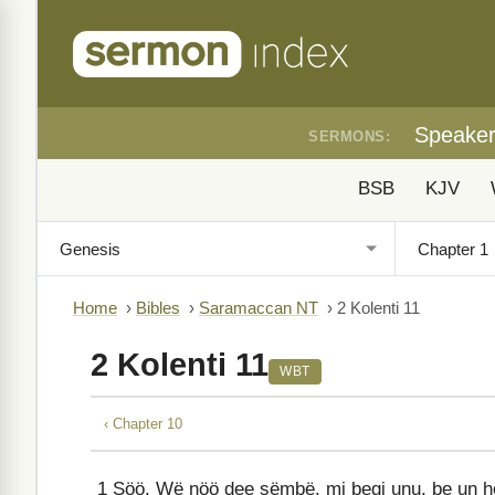
Speake
SERMONS:
BSB
KJV
Home
›
Bibles
›
Saramaccan NT
›
2 Kolenti 11
2 Kolenti 11
WBT
‹ Chapter 10
1
Söö. Wë nöö dee sëmbë, mi begi unu, be un hoi