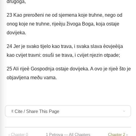
drugoga,
23
Kao preroðeni ne od sjemena koje truhne, nego od
onog koje ne truhne, rijeèju živoga Boga, koja ostaje
dovijeka.
24
Jer je svako tijelo kao trava, i svaka slava èovjeèija
kao cvijet travni: osuši se trava, i cvijet njezin otpade;
25
Ali rijeè Gospodnja ostaje dovijeka. A ovo je rijeè što je
objavljena meðu vama.
Cite / Share This Page
‹ Chapter 0
1 Petrova — All Chapters
Chapter 2 ›