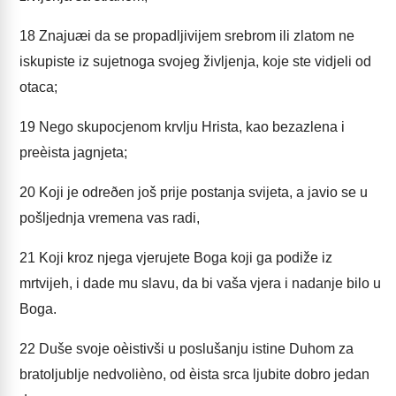
18
Znajuæi da se propadljivijem srebrom ili zlatom ne
iskupiste iz sujetnoga svojeg življenja, koje ste vidjeli od
otaca;
19
Nego skupocjenom krvlju Hrista, kao bezazlena i
preèista jagnjeta;
20
Koji je odreðen još prije postanja svijeta, a javio se u
pošljednja vremena vas radi,
21
Koji kroz njega vjerujete Boga koji ga podiže iz
mrtvijeh, i dade mu slavu, da bi vaša vjera i nadanje bilo u
Boga.
22
Duše svoje oèistivši u poslušanju istine Duhom za
bratoljublje nedvolièno, od èista srca ljubite dobro jedan