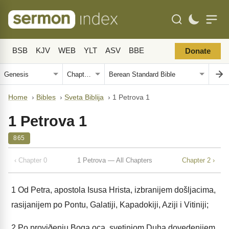
BSB
KJV
WEB
YLT
ASV
BBE
Donate
Home
›
Bibles
›
Sveta Biblija
›
1 Petrova 1
1 Petrova 1
865
‹ Chapter 0
1 Petrova — All Chapters
Chapter 2 ›
1
Od Petra, apostola Isusa Hrista, izbranijem došljacima,
rasijanijem po Pontu, Galatiji, Kapadokiji, Aziji i Vitiniji;
2
Po proviðenju Boga oca, svetinjom Duha dovedenijem