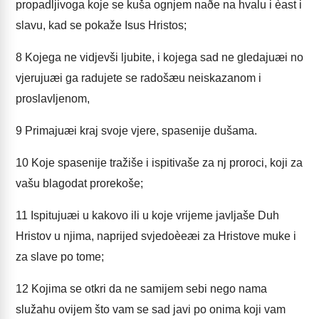
propadljivoga koje se kuša ognjem naðe na hvalu i èast i
slavu, kad se pokaže Isus Hristos;
8
Kojega ne vidjevši ljubite, i kojega sad ne gledajuæi no
vjerujuæi ga radujete se radošæu neiskazanom i
proslavljenom,
9
Primajuæi kraj svoje vjere, spasenije dušama.
10
Koje spasenije tražiše i ispitivaše za nj proroci, koji za
vašu blagodat prorekoše;
11
Ispitujuæi u kakovo ili u koje vrijeme javljaše Duh
Hristov u njima, naprijed svjedoèeæi za Hristove muke i
za slave po tome;
12
Kojima se otkri da ne samijem sebi nego nama
služahu ovijem što vam se sad javi po onima koji vam