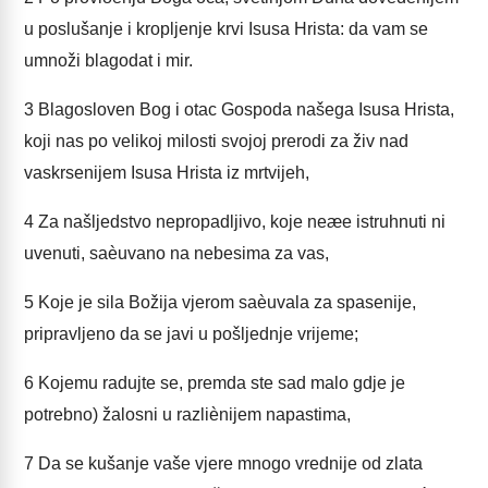
u poslušanje i kropljenje krvi Isusa Hrista: da vam se
umnoži blagodat i mir.
3
Blagosloven Bog i otac Gospoda našega Isusa Hrista,
koji nas po velikoj milosti svojoj prerodi za živ nad
vaskrsenijem Isusa Hrista iz mrtvijeh,
4
Za našljedstvo nepropadljivo, koje neæe istruhnuti ni
uvenuti, saèuvano na nebesima za vas,
5
Koje je sila Božija vjerom saèuvala za spasenije,
pripravljeno da se javi u pošljednje vrijeme;
6
Kojemu radujte se, premda ste sad malo gdje je
potrebno) žalosni u razliènijem napastima,
7
Da se kušanje vaše vjere mnogo vrednije od zlata