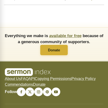
Everything we make is
available for free
because of
a generous community of supporters.
Donate
About Us
FAQ
API
Copying Permissions
Privacy Policy
Commendations
Donate
Follow