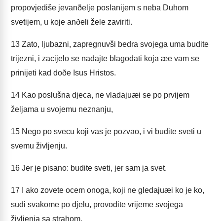
propovjediše jevanðelje poslanijem s neba Duhom
svetijem, u koje anðeli žele zaviriti.
13
Zato, ljubazni, zapregnuvši bedra svojega uma budite
trijezni, i zacijelo se nadajte blagodati koja æe vam se
prinijeti kad doðe Isus Hristos.
14
Kao poslušna djeca, ne vladajuæi se po prvijem
željama u svojemu neznanju,
15
Nego po svecu koji vas je pozvao, i vi budite sveti u
svemu življenju.
16
Jer je pisano: budite sveti, jer sam ja svet.
17
I ako zovete ocem onoga, koji ne gledajuæi ko je ko,
sudi svakome po djelu, provodite vrijeme svojega
življenja sa strahom,