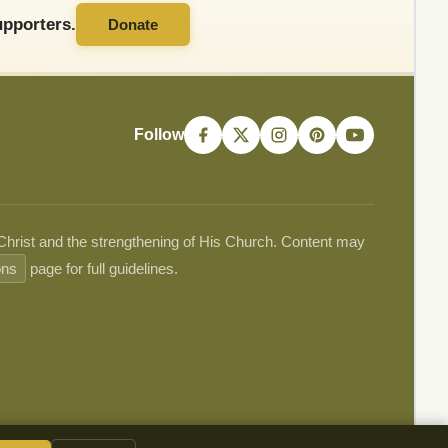
pporters.
Donate
Follow
 Christ and the strengthening of His Church. Content may
ons
page for full guidelines.