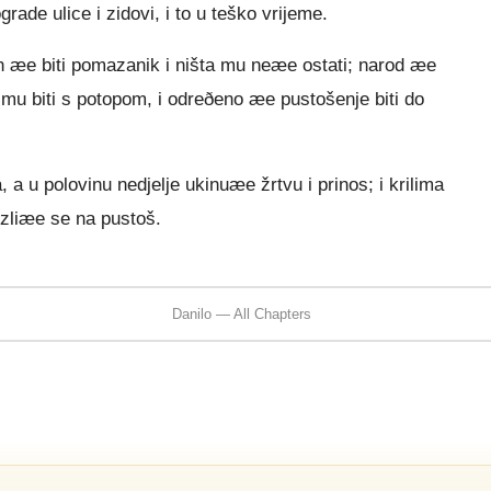
grade ulice i zidovi, i to u teško vrijeme.
jen æe biti pomazanik i ništa mu neæe ostati; narod æe
æe mu biti s potopom, i odreðeno æe pustošenje biti do
a u polovinu nedjelje ukinuæe žrtvu i prinos; i krilima
zliæe se na pustoš.
Danilo — All Chapters