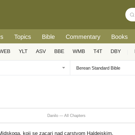
rs
Topics
Bible
Commentary
Books
WEB
YLT
ASV
BBE
WMB
T4T
DBY
|
Danilo — All Chapters
Midskoga, koji se zacari nad carstvom Haldejskim,