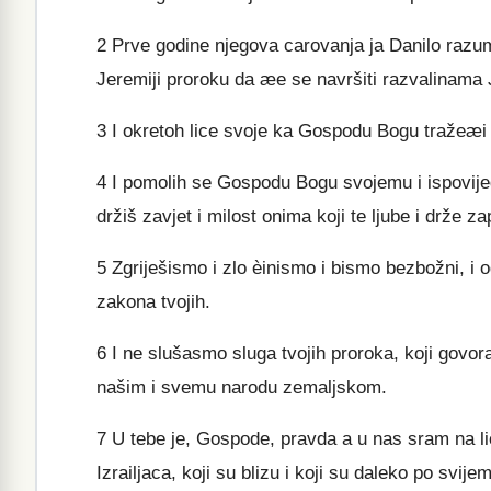
2
Prve godine njegova carovanja ja Danilo razum
Jeremiji proroku da æe se navršiti razvalinama
3
I okretoh lice svoje ka Gospodu Bogu tražeæi 
4
I pomolih se Gospodu Bogu svojemu i ispovijeda
držiš zavjet i milost onima koji te ljube i drže za
5
Zgriješismo i zlo èinismo i bismo bezbožni, i 
zakona tvojih.
6
I ne slušasmo sluga tvojih proroka, koji govo
našim i svemu narodu zemaljskom.
7
U tebe je, Gospode, pravda a u nas sram na lic
Izrailjaca, koji su blizu i koji su daleko po svi