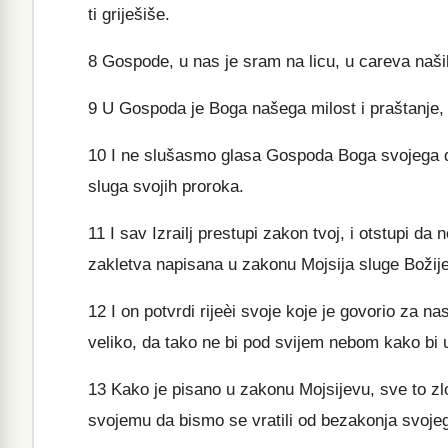
ti griješiše.
8
Gospode, u nas je sram na licu, u careva naših,
9
U Gospoda je Boga našega milost i praštanje,
10
I ne slušasmo glasa Gospoda Boga svojega d
sluga svojih proroka.
11
I sav Izrailj prestupi zakon tvoj, i otstupi da 
zakletva napisana u zakonu Mojsija sluge Božije
12
I on potvrdi rijeèi svoje koje je govorio za na
veliko, da tako ne bi pod svijem nebom kako bi 
13
Kako je pisano u zakonu Mojsijevu, sve to z
svojemu da bismo se vratili od bezakonja svojega 