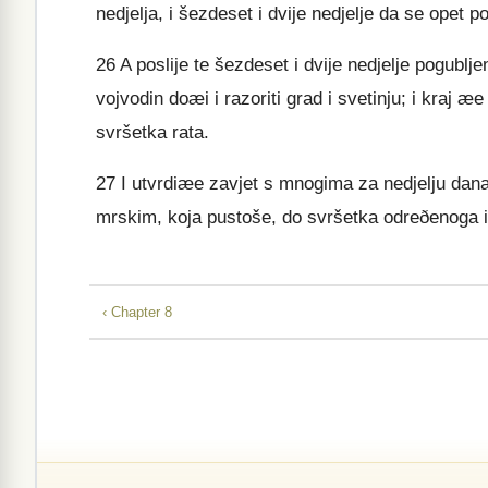
nedjelja, i šezdeset i dvije nedjelje da se opet po
26
A poslije te šezdeset i dvije nedjelje pogubl
vojvodin doæi i razoriti grad i svetinju; i kraj 
svršetka rata.
27
I utvrdiæe zavjet s mnogima za nedjelju dana, 
mrskim, koja pustoše, do svršetka odreðenoga i
‹ Chapter 8