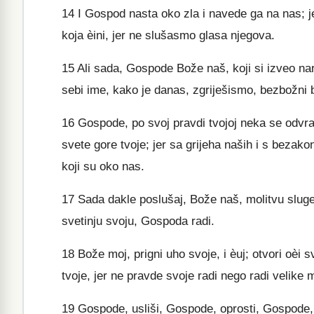
14
I Gospod nasta oko zla i navede ga na nas; 
koja èini, jer ne slušasmo glasa njegova.
15
Ali sada, Gospode Bože naš, koji si izveo nar
sebi ime, kako je danas, zgriješismo, bezbožni 
16
Gospode, po svoj pravdi tvojoj neka se odvrati
svete gore tvoje; jer sa grijeha naših i s bezako
koji su oko nas.
17
Sada dakle poslušaj, Bože naš, molitvu sluge 
svetinju svoju, Gospoda radi.
18
Bože moj, prigni uho svoje, i èuj; otvori oèi s
tvoje, jer ne pravde svoje radi nego radi velike
19
Gospode, usliši, Gospode, oprosti, Gospode, pa