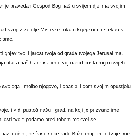
jer je pravedan Gospod Bog naš u svijem djelima svojim
od svoj iz zemlje Misirske rukom krjepkom, i stekao si
bismo.
 gnjev tvoj i jarost tvoja od grada tvojega Jerusalima,
nja otaca naših Jerusalim i tvoj narod posta rug u svijeh
svojega i molbe njegove, i obasjaj licem svojim opustjelu
voje, i vidi pustoš našu i grad, na koji je prizvano ime
 milosti tvoje padamo pred tobom moleæi se.
zi i uèini, ne èasi, sebe radi, Bože moj, jer je tvoje ime