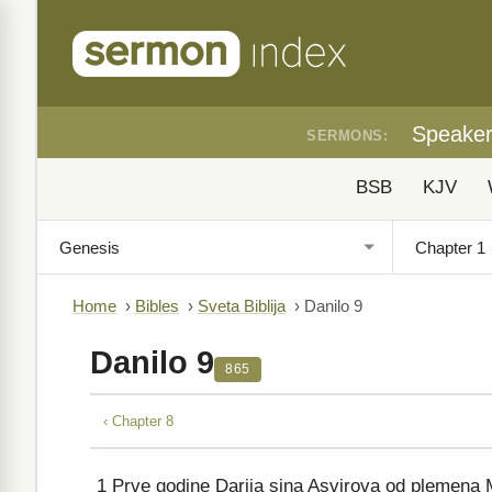
Speake
SERMONS:
BSB
KJV
Home
›
Bibles
›
Sveta Biblija
›
Danilo 9
Danilo 9
865
‹ Chapter 8
1
Prve godine Darija sina Asvirova od plemena 