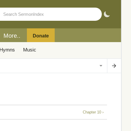
More..
Donate
Hymns
Music
Chapter 10 ›