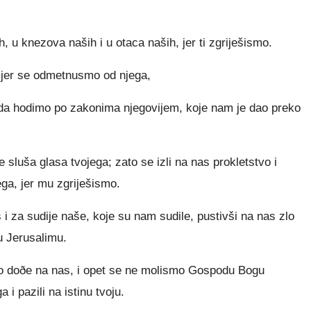
 u knezova naših i u otaca naših, jer ti zgriješismo.
 jer se odmetnusmo od njega,
a hodimo po zakonima njegovijem, koje nam je dao preko
ne sluša glasa tvojega; zato se izli na nas prokletstvo i
ga, jer mu zgriješismo.
s i za sudije naše, koje su nam sudile, pustivši na nas zlo
u Jerusalimu.
lo doðe na nas, i opet se ne molismo Gospodu Bogu
i pazili na istinu tvoju.