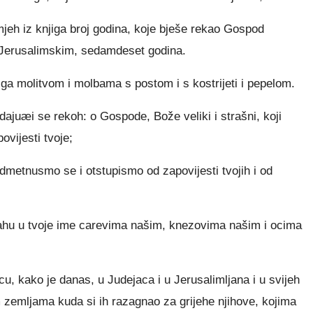
jeh iz knjiga broj godina, koje bješe rekao Gospod
 Jerusalimskim, sedamdeset godina.
ga molitvom i molbama s postom i s kostrijeti i pepelom.
juæi se rekoh: o Gospode, Bože veliki i strašni, koji
povijesti tvoje;
odmetnusmo se i otstupismo od zapovijesti tvojih i od
rahu u tvoje ime carevima našim, knezovima našim i ocima
u, kako je danas, u Judejaca i u Jerusalimljana i u svijeh
jem zemljama kuda si ih razagnao za grijehe njihove, kojima