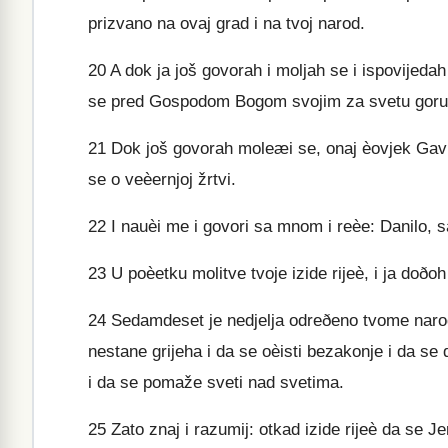
prizvano na ovaj grad i na tvoj narod.
20
A dok ja još govorah i moljah se i ispovijedah 
se pred Gospodom Bogom svojim za svetu goru
21
Dok još govorah moleæi se, onaj èovjek Gavril
se o veèernjoj žrtvi.
22
I nauèi me i govori sa mnom i reèe: Danilo, 
23
U poèetku molitve tvoje izide rijeè, i ja doðoh 
24
Sedamdeset je nedjelja odreðeno tvome narodu
nestane grijeha i da se oèisti bezakonje i da se
i da se pomaže sveti nad svetima.
25
Zato znaj i razumij: otkad izide rijeè da se