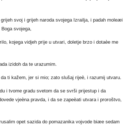
grijeh svoj i grijeh naroda svojega Izrailja, i padah moleæi
 Boga svojega,
o, kojega vidjeh prije u utvari, doletje brzo i dotaèe me
sada izidoh da te urazumim.
da ti kažem, jer si mio; zato slušaj rijeè, i razumij utvaru.
 i tvome gradu svetom da se svrši prijestup i da
 dovede vjeèna pravda, i da se zapeèati utvara i proroštvo,
 Jerusalim opet sazida do pomazanika vojvode biæe sedam