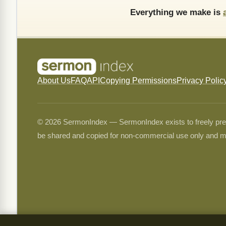
Everything we make is
About Us
FAQ
API
Copying Permissions
Privacy Polic
© 2026 SermonIndex — SermonIndex exists to freely preser
be shared and copied for non-commercial use only and m