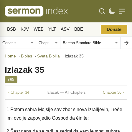
BSB
KJV
WEB
YLT
ASV
BBE
Donate
Home
›
Bibles
›
Sveta Biblija
›
Izlazak 35
Izlazak 35
865
‹ Chapter 34
Izlazak — All Chapters
Chapter 36 ›
1
Potom sabra Mojsije sav zbor sinova Izrailjevih, i reèe
im: ovo je zapovjedio Gospod da èinite:
2
Šest dana da se radi, a sedmi da vam je svet, subota