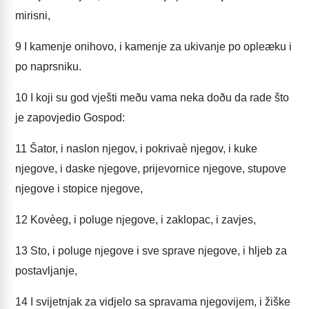
mirisni,
9
I kamenje onihovo, i kamenje za ukivanje po opleæku i
po naprsniku.
10
I koji su god vješti meðu vama neka doðu da rade što
je zapovjedio Gospod:
11
Šator, i naslon njegov, i pokrivaè njegov, i kuke
njegove, i daske njegove, prijevornice njegove, stupove
njegove i stopice njegove,
12
Kovèeg, i poluge njegove, i zaklopac, i zavjes,
13
Sto, i poluge njegove i sve sprave njegove, i hljeb za
postavljanje,
14
I svijetnjak za vidjelo sa spravama njegovijem, i žiške