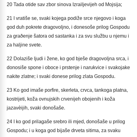
20
Tada otide sav zbor sinova Izrailjevijeh od Mojsija;
21
I vratiše se, svaki kojega podiže srce njegovo i koga
god duh pokrete dragovoljno, i donesoše prilog Gospodu
za graðenje šatora od sastanka i za svu službu u njemu i
za haljine svete.
22
Dolaziše ljudi i žene, ko god bješe dragovoljna srca, i
donosiše spone i oboce i prstenje i narukvice i svakojake
nakite zlatne; i svaki donese prilog zlata Gospodu.
23
Ko god imaše porfire, skerleta, crvca, tankoga platna,
kostrijeti, koža ovnujskih crvenijeh obojenih i koža
jazavèijih, svaki donošaše.
24
I ko god prilagaše srebro ili mjed, donošaše u prilog
Gospodu; i u koga god bijaše drveta sitima, za svaku