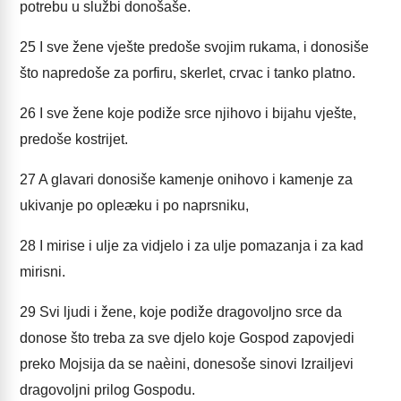
potrebu u službi donošaše.
25
I sve žene vješte predoše svojim rukama, i donosiše
što napredoše za porfiru, skerlet, crvac i tanko platno.
26
I sve žene koje podiže srce njihovo i bijahu vješte,
predoše kostrijet.
27
A glavari donosiše kamenje onihovo i kamenje za
ukivanje po opleæku i po naprsniku,
28
I mirise i ulje za vidjelo i za ulje pomazanja i za kad
mirisni.
29
Svi ljudi i žene, koje podiže dragovoljno srce da
donose što treba za sve djelo koje Gospod zapovjedi
preko Mojsija da se naèini, donesoše sinovi Izrailjevi
dragovoljni prilog Gospodu.