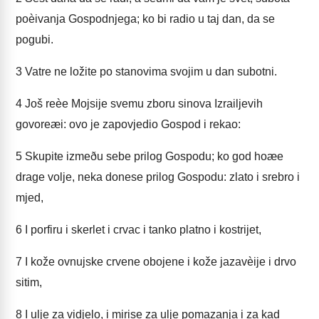
poèivanja Gospodnjega; ko bi radio u taj dan, da se
pogubi.
3
Vatre ne ložite po stanovima svojim u dan subotni.
4
Još reèe Mojsije svemu zboru sinova Izrailjevih
govoreæi: ovo je zapovjedio Gospod i rekao:
5
Skupite izmeðu sebe prilog Gospodu; ko god hoæe
drage volje, neka donese prilog Gospodu: zlato i srebro i
mjed,
6
I porfiru i skerlet i crvac i tanko platno i kostrijet,
7
I kože ovnujske crvene obojene i kože jazavèije i drvo
sitim,
8
I ulje za vidjelo, i mirise za ulje pomazanja i za kad