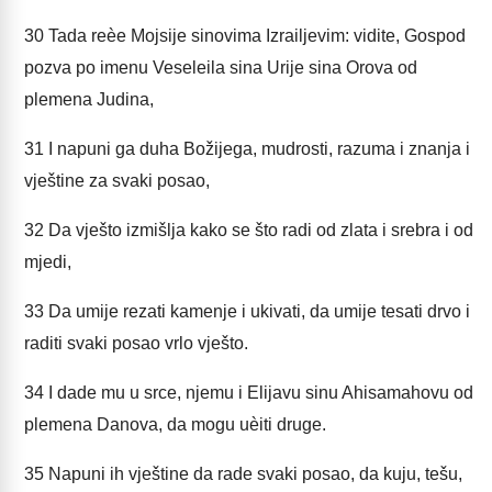
30
Tada reèe Mojsije sinovima Izrailjevim: vidite, Gospod
pozva po imenu Veseleila sina Urije sina Orova od
plemena Judina,
31
I napuni ga duha Božijega, mudrosti, razuma i znanja i
vještine za svaki posao,
32
Da vješto izmišlja kako se što radi od zlata i srebra i od
mjedi,
33
Da umije rezati kamenje i ukivati, da umije tesati drvo i
raditi svaki posao vrlo vješto.
34
I dade mu u srce, njemu i Elijavu sinu Ahisamahovu od
plemena Danova, da mogu uèiti druge.
35
Napuni ih vještine da rade svaki posao, da kuju, tešu,