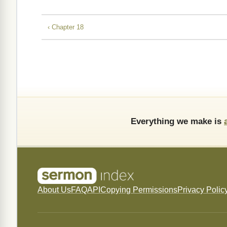
‹ Chapter 18
Everything we make is
About Us
FAQ
API
Copying Permissions
Privacy Polic