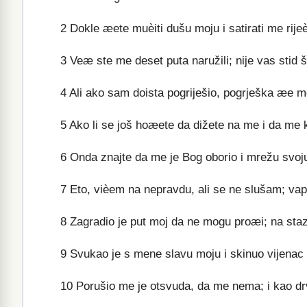
2
Dokle æete muèiti dušu moju i satirati me rije
3
Veæ ste me deset puta naružili; nije vas stid 
4
Ali ako sam doista pogriješio, pogrješka æe m
5
Ako li se još hoæete da dižete na me i da me
6
Onda znajte da me je Bog oborio i mrežu svo
7
Eto, vièem na nepravdu, ali se ne slušam; vap
8
Zagradio je put moj da ne mogu proæi; na sta
9
Svukao je s mene slavu moju i skinuo vijenac 
10
Porušio me je otsvuda, da me nema; i kao dr