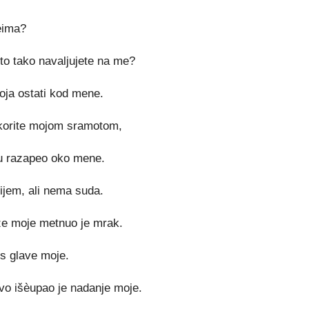
èima?
što tako navaljujete na me?
oja ostati kod mene.
 korite mojom sramotom,
ju razapeo oko mene.
ijem, ali nema suda.
ze moje metnuo je mrak.
s glave moje.
vo išèupao je nadanje moje.