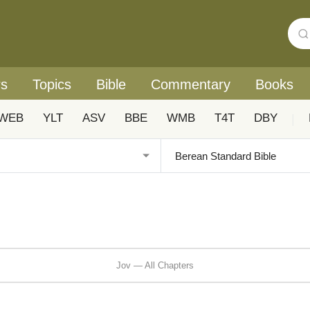
rs
Topics
Bible
Commentary
Books
WEB
YLT
ASV
BBE
WMB
T4T
DBY
|
Jov — All Chapters