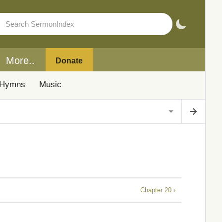
More..
Donate
Hymns
Music
Chapter 20 ›