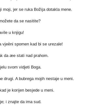
ji moji, jer se ruka Božija dotakla mene.
ožete da se nasitite?
vile u knjigu!
vjeèni spomen kad bi se urezale!
dak da æe stati nad prahom.
jelu svom vidjeti Boga.
ne drugi. A bubrega mojih nestaje u meni.
kad je korijen besjede u meni.
e; i znajte da ima sud.