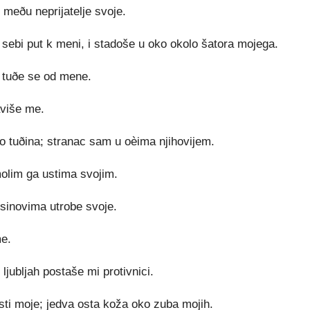
meðu neprijatelje svoje.
ebi put k meni, i stadoše u oko okolo šatora mojega.
 tuðe se od mene.
aviše me.
o tuðina; stranac sam u oèima njihovijem.
olim ga ustima svojim.
 sinovima utrobe svoje.
me.
jubljah postaše mi protivnici.
i moje; jedva osta koža oko zuba mojih.