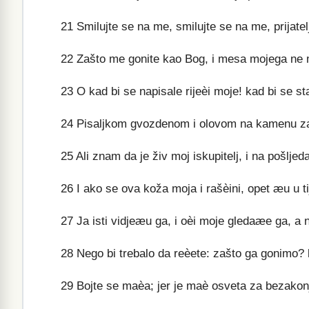
21
Smilujte se na me, smilujte se na me, prijatel
22
Zašto me gonite kao Bog, i mesa mojega ne m
23
O kad bi se napisale rijeèi moje! kad bi se sta
24
Pisaljkom gvozdenom i olovom na kamenu za 
25
Ali znam da je živ moj iskupitelj, i na pošlje
26
I ako se ova koža moja i rašèini, opet æu u ti
27
Ja isti vidjeæu ga, i oèi moje gledaæe ga, a 
28
Nego bi trebalo da reèete: zašto ga gonimo? 
29
Bojte se maèa; jer je maè osveta za bezakonj