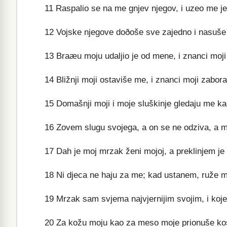
11
Raspalio se na me gnjev njegov, i uzeo me je 
12
Vojske njegove doðoše sve zajedno i nasuše s
13
Braæu moju udaljio je od mene, i znanci moji
14
Bližnji moji ostaviše me, i znanci moji zabor
15
Domašnji moji i moje sluškinje gledaju me ka
16
Zovem slugu svojega, a on se ne odziva, a m
17
Dah je moj mrzak ženi mojoj, a preklinjem je
18
Ni djeca ne haju za me; kad ustanem, ruže 
19
Mrzak sam svjema najvjernijim svojim, i koje l
20
Za kožu moju kao za meso moje prionuše kost