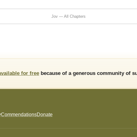
Jov — All Chapters
available for free
because of a generous community of su
y
Commendations
Donate