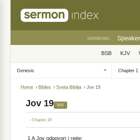
Speake
SERMONS:
BSB
KJV
Home
›
Bibles
›
Sveta Biblija
›
Jov 19
Jov 19
865
‹ Chapter 18
1
A Jov odgovori i reèe: