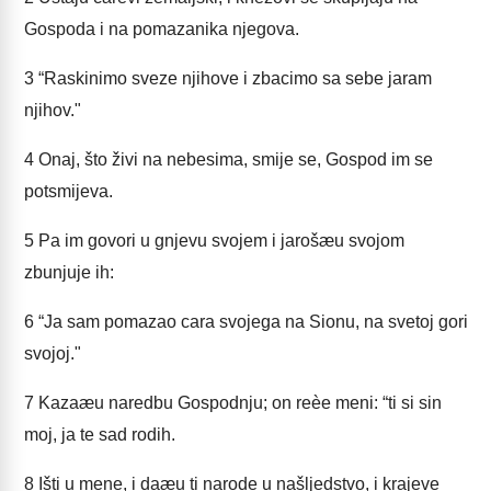
Gospoda i na pomazanika njegova.
3
“Raskinimo sveze njihove i zbacimo sa sebe jaram
njihov."
4
Onaj, što živi na nebesima, smije se, Gospod im se
potsmijeva.
5
Pa im govori u gnjevu svojem i jarošæu svojom
zbunjuje ih:
6
“Ja sam pomazao cara svojega na Sionu, na svetoj gori
svojoj."
7
Kazaæu naredbu Gospodnju; on reèe meni: “ti si sin
moj, ja te sad rodih.
8
Išti u mene, i daæu ti narode u našljedstvo, i krajeve