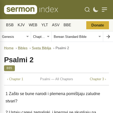
BSB
KJV
WEB
YLT
ASV
BBE
Donate
Home
›
Bibles
›
Sveta Biblija
›
Psalmi 2
Psalmi 2
865
‹ Chapter 1
Psalmi — All Chapters
Chapter 3 ›
1
Zašto se bune narodi i plemena pomišljaju zaludne
stvari?
2
Ustaju carevi zemaljski, i knezovi se skupljaju na