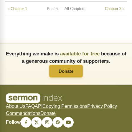
‹ Chapter 1
Psalmi — All Chapters
Chapter 3 ›
Everything we make is
available for free
because of
a generous community of supporters.
Donate
About Us
FAQ
API
Copying Permissions
Privacy Policy
Commendations
Donate
Follow