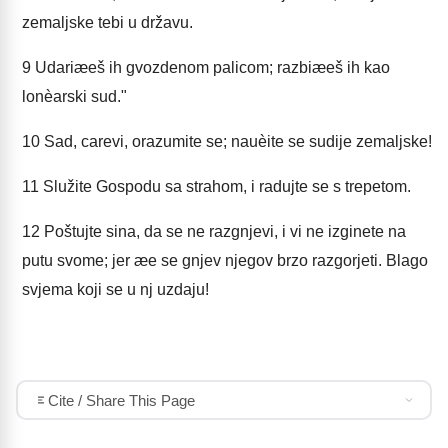
zemaljske tebi u državu.
9
Udariæeš ih gvozdenom palicom; razbiæeš ih kao
lonèarski sud."
10
Sad, carevi, orazumite se; nauèite se sudije zemaljske!
11
Služite Gospodu sa strahom, i radujte se s trepetom.
12
Poštujte sina, da se ne razgnjevi, i vi ne izginete na
putu svome; jer æe se gnjev njegov brzo razgorjeti. Blago
svjema koji se u nj uzdaju!
Cite / Share This Page