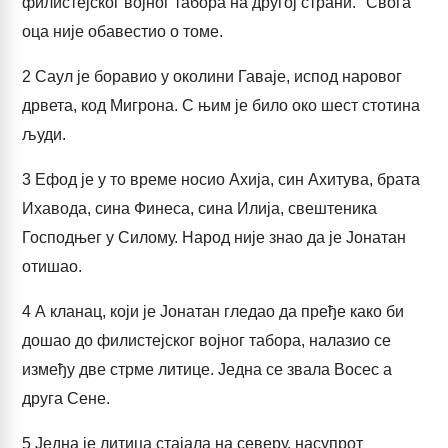
филистејског војног табора на другој страни." Свога
оца није обавестио о томе.
2
Саул је боравио у околини Гаваје, испод наровог
дрвета, код Мигрона. С њим је било око шест стотина
људи.
3
Ефод је у то време носио Ахија, син Ахитува, брата
Ихавода, сина Финеса, сина Илија, свештеника
Господњег у Силому. Народ није знао да је Јонатан
отишао.
4
А кланац, који је Јонатан гледао да пређе како би
дошао до филистејског војног табора, налазио се
између две стрме литице. Једна се звала Восес а
друга Сене.
5
Једна је литица стајала на северу, насупрот