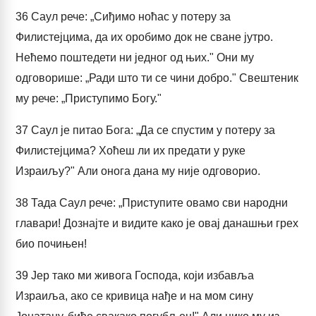
36
Саул рече: „Сиђимо ноћас у потеру за
Филистејцима, да их оробимо док не сване јутро.
Нећемо поштедети ни једног од њих." Они му
одговорише: „Ради што ти се чини добро." Свештеник
му рече: „Приступимо Богу."
37
Саул је питао Бога: „Да се спустим у потеру за
Филистејцима? Хоћеш ли их предати у руке
Израиљу?" Али онога дана му није одговорио.
38
Тада Саул рече: „Приступите овамо сви народни
главари! Дознајте и видите како је овај данашњи грех
био почињен!
39
Јер тако ми живога Господа, који избавља
Израиља, ако се кривица нађе и на мом сину