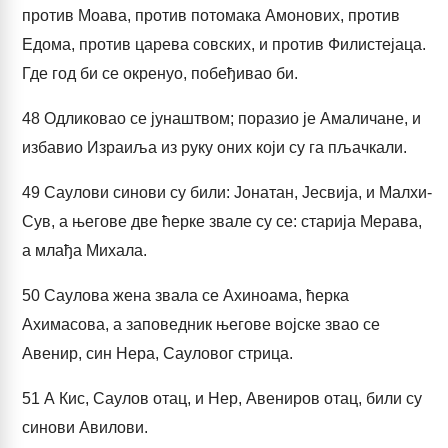
против Моава, против потомака Амонових, против
Едома, против царева совских, и против Филистејаца.
Где год би се окренуо, побеђивао би.
48
Одликовао се јунаштвом; поразио је Амаличане, и
избавио Израиља из руку оних који су га пљачкали.
49
Саулови синови су били: Јонатан, Јесвија, и Малхи-
Сув, а његове две ћерке звале су се: старија Мерава,
а млађа Михала.
50
Саулова жена звала се Ахиноама, ћерка
Ахимасова, а заповедник његове војске звао се
Авенир, син Нера, Сауловог стрица.
51
А Кис, Саулов отац, и Нер, Авениров отац, били су
синови Авилови.