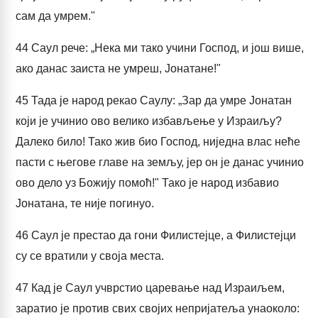
сам да умрем."
44
Саул рече: „Нека ми тако учини Господ, и још више,
ако данас заиста не умреш, Јонатане!"
45
Тада је народ рекао Саулу: „Зар да умре Јонатан
који је учинио ово велико избављење у Израиљу?
Далеко било! Тако жив био Господ, ниједна влас неће
пасти с његове главе на земљу, јер он је данас учинио
ово дело уз Божију помоћ!" Тако је народ избавио
Јонатана, те није погинуо.
46
Саул је престао да гони Филистејце, а Филистејци
су се вратили у своја места.
47
Кад је Саул учврстио царевање над Израиљем,
заратио је против свих својих непријатеља унаоколо: