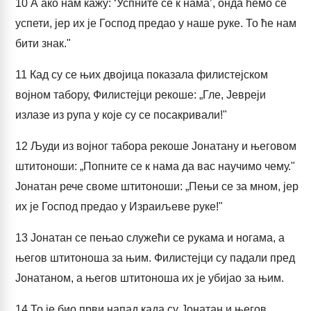
10
А ако нам кажу: ‘Успните се к нама’, онда ћемо се
успети, јер их је Господ предао у наше руке. То ће нам
бити знак."
11
Кад су се њих двојица показала филистејском
војном табору, Филистејци рекоше: „Гле, Јевреји
излазе из рупа у које су се посакривали!"
12
Људи из војног табора рекоше Јонатану и његовом
штитоноши: „Попните се к нама да вас научимо чему."
Јонатан рече своме штитоноши: „Пењи се за мном, јер
их је Господ предао у Израиљеве руке!"
13
Јонатан се пењао служећи се рукама и ногама, а
његов штитоноша за њим. Филистејци су падали пред
Јонатаном, а његов штитоноша их је убијао за њим.
14
То је био први напад када су Јонатан и његов