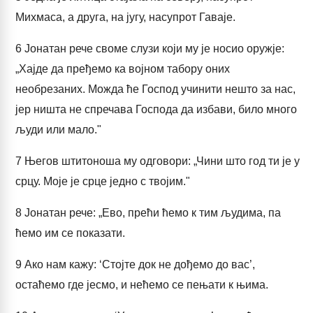
Михмаса, а друга, на југу, насупрот Гаваје.
6
Јонатан рече своме слузи који му је носио оружје:
„Хајде да пређемо ка војном табору оних
необрезаних. Можда ће Господ учинити нешто за нас,
јер ништа не спречава Господа да избави, било много
људи или мало."
7
Његов штитоноша му одговори: „Чини што год ти је у
срцу. Моје је срце једно с твојим."
8
Јонатан рече: „Ево, прећи ћемо к тим људима, па
ћемо им се показати.
9
Ако нам кажу: ‘Стојте док не дођемо до вас’,
остаћемо где јесмо, и нећемо се пењати к њима.