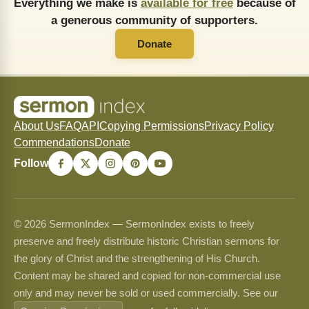
Everything we make is
available for free
because of
a generous community of supporters.
Donate
About Us
FAQ
API
Copying Permissions
Privacy Policy
Commendations
Donate
Follow
© 2026 SermonIndex — SermonIndex exists to freely
preserve and freely distribute historic Christian sermons for
the glory of Christ and the strengthening of His Church.
Content may be shared and copied for non-commercial use
only and may never be sold or used commercially. See our