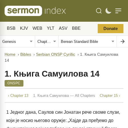
BSB
KJV
WEB
YLT
ASV
BBE
Donate
Home
›
Bibles
›
Serbian ONSP Cyrillic
›
1. Књига Самуилова
14
1. Књига Самуилова 14
ONSPC
‹ Chapter 13
1. Књига Самуилова — All Chapters
Chapter 15 ›
1
Једног дана, Саулов син Јонатан рече своме слузи,
који је носио његово оружје: „Хајде да пређемо до