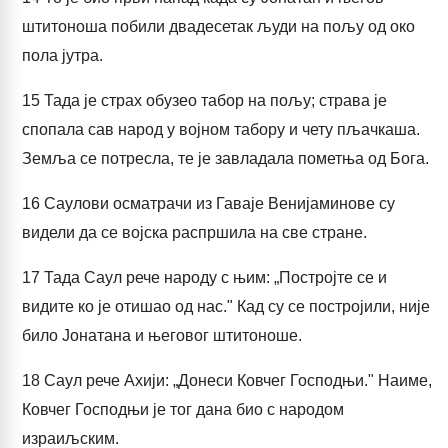
штитоноша побили двадесетак људи на пољу од око
пола јутра.
15
Тада је страх обузео табор на пољу; страва је
спопала сав народ у војном табору и чету пљачкаша.
Земља се потресла, те је завладала пометња од Бога.
16
Саулови осматрачи из Гаваје Венијаминове су
видели да се војска распршила на све стране.
17
Тада Саул рече народу с њим: „Постројте се и
видите ко је отишао од нас." Кад су се постројили, није
било Јонатана и његовог штитоноше.
18
Саул рече Ахији: „Донеси Ковчег Господњи." Наиме,
Ковчег Господњи је тог дана био с народом
израиљским.