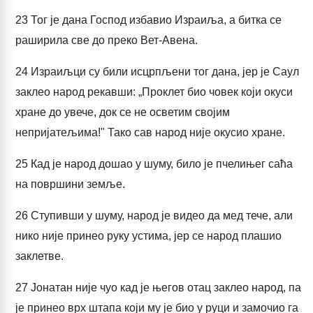
23
Тог је дана Господ избавио Израиља, а битка се
раширила све до преко Вет-Авена.
24
Израиљци су били исцрпљени тог дана, јер је Саул
заклео народ рекавши: „Проклет био човек који окуси
хране до увече, док се не осветим својим
непријатељима!" Тако сав народ није окусио хране.
25
Кад је народ дошао у шуму, било је пчелињег саћа
на површини земље.
26
Ступивши у шуму, народ је видео да мед тече, али
нико није принео руку устима, јер се народ плашио
заклетве.
27
Јонатан није чуо кад је његов отац заклео народ, па
је принео врх штапа који му је био у руци и замочио га