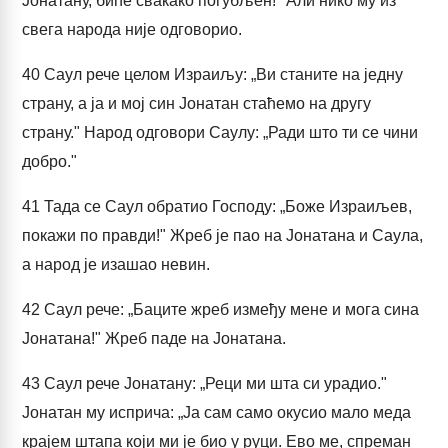
Јонатану, биће свакако погубљен!" Али нико му из
свега народа није одговорио.
40
Саул рече целом Израиљу: „Ви станите на једну
страну, а ја и мој син Јонатан стаћемо на другу
страну." Народ одговори Саулу: „Ради што ти се чини
добро."
41
Тада се Саул обратио Господу: „Боже Израиљев,
покажи по правди!" Жреб је пао на Јонатана и Саула,
а народ је изашао невин.
42
Саул рече: „Баците жреб између мене и мога сина
Јонатана!" Жреб паде на Јонатана.
43
Саул рече Јонатану: „Реци ми шта си урадио."
Јонатан му исприча: „Ја сам само окусио мало меда
крајем штапа који ми је био у руци. Ево ме, спреман