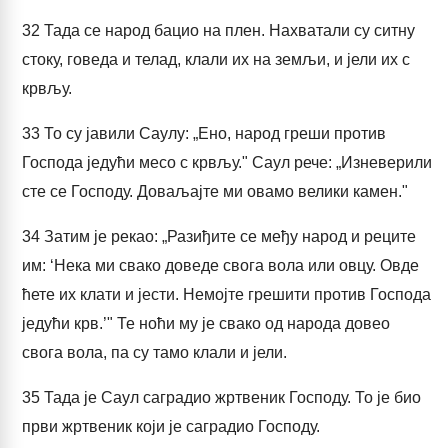
32
Тада се народ бацио на плен. Нахватали су ситну
стоку, говеда и телад, клали их на земљи, и јели их с
крвљу.
33
То су јавили Саулу: „Ено, народ греши против
Господа једући месо с крвљу." Саул рече: „Изневерили
сте се Господу. Доваљајте ми овамо велики камен."
34
Затим је рекао: „Разиђите се међу народ и реците
им: ‘Нека ми свако доведе свога вола или овцу. Овде
ћете их клати и јести. Немојте грешити против Господа
једући крв.’" Те ноћи му је свако од народа довео
свога вола, па су тамо клали и јели.
35
Тада је Саул саградио жртвеник Господу. То је био
први жртвеник који је саградио Господу.