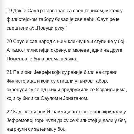
19
Док је Саул разговарао са свештеником, метеж у
филистејском табору бивао је све већи. Саул рече
свештенику: „Повуци руку!"
20
Саул и сав народ с њим кликнуше и ступише у бој.
А тамо, Филистејци окренули мачеве једни на друге.
Пометња је била веома велика.
21
Па и они Јевреји који су раније били на страни
Филистејаца, и који су отишли у њихов табор,
окренули су се од њих и придружили се Израиљцима,
који су били са Саулом и Јонатаном.
22
Кад су сви они Израиљци што су се посакривали у
Јефремовој гори чули да су се Филистејци дали у бег,
нагрнули су за њима у бој.