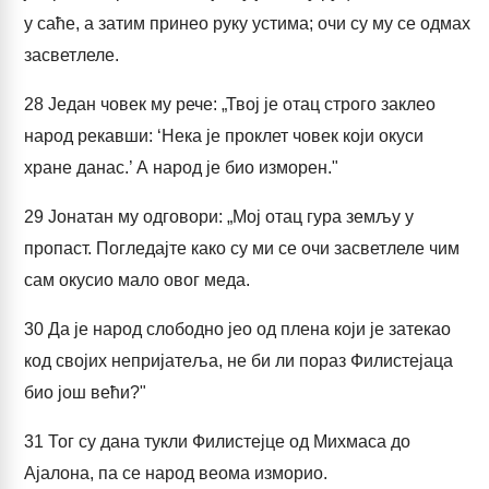
у саће, а затим принео руку устима; очи су му се одмах
засветлеле.
28
Један човек му рече: „Твој је отац строго заклео
народ рекавши: ‘Нека је проклет човек који окуси
хране данас.’ А народ је био изморен."
29
Јонатан му одговори: „Мој отац гура земљу у
пропаст. Погледајте како су ми се очи засветлеле чим
сам окусио мало овог меда.
30
Да је народ слободно јео од плена који је затекао
код својих непријатеља, не би ли пораз Филистејаца
био још већи?"
31
Тог су дана тукли Филистејце од Михмаса до
Ајалона, па се народ веома изморио.