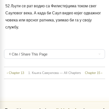
52
Љути се рат водио са Филистејцима током свег
Сауловог века. А када би Саул видео којег одважног
човека или врсног ратника, узимао би га у своју
службу.
Cite / Share This Page
‹ Chapter 13
1. Књига Самуилова — All Chapters
Chapter 15 ›