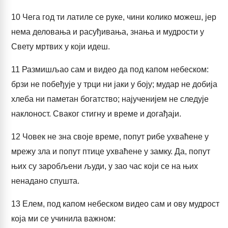
10
Чега год ти латиле се руке, чини колико можеш, јер
нема деловања и расуђивања, знања и мудрости у
Свету мртвих у који идеш.
11
Размишљао сам и видео да под капом небеском:
брзи не побеђује у трци ни јаки у боју; мудар не добија
хлеба ни паметан богатство; најученијем не следује
наклоност. Сваког стигну и време и догађаји.
12
Човек не зна своје време, попут рибе ухваћене у
мрежу зла и попут птице ухваћене у замку. Да, попут
њих су заробљени људи, у зао час који се на њих
ненадано спушта.
13
Елем, под капом небеском видео сам и ову мудрост
која ми се учинила важном: