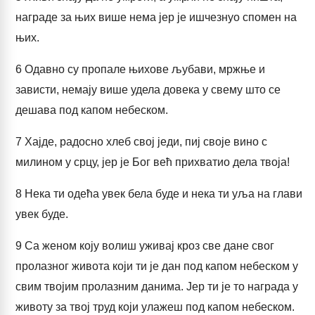
награде за њих више нема јер је ишчезнуо спомен на
њих.
6
Одавно су пропале њихове љубави, мржње и
зависти, немају више удела довека у свему што се
дешава под капом небеском.
7
Хајде, радосно хлеб свој једи, пиј своје вино с
милином у срцу, јер је Бог већ прихватио дела твоја!
8
Нека ти одећа увек бела буде и нека ти уља на глави
увек буде.
9
Са женом коју волиш уживај кроз све дане свог
пролазног живота који ти је дан под капом небеском у
свим твојим пролазним данима. Јер ти је то награда у
животу за твој труд који улажеш под капом небеском.