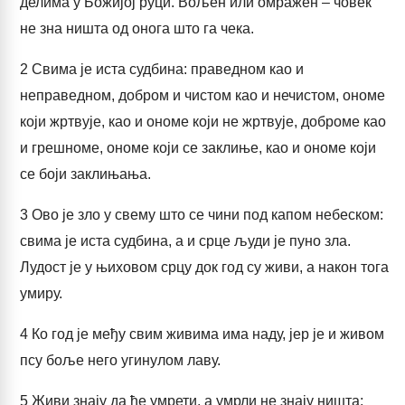
делима у Божијој руци. Вољен или омражен – човек
не зна ништа од онога што га чека.
2
Свима је иста судбина: праведном као и
неправедном, добром и чистом као и нечистом, ономе
који жртвује, као и ономе који не жртвује, доброме као
и грешноме, ономе који се заклиње, као и ономе који
се боји заклињања.
3
Ово је зло у свему што се чини под капом небеском:
свима је иста судбина, а и срце људи је пуно зла.
Лудост је у њиховом срцу док год су живи, а након тога
умиру.
4
Ко год је међу свим живима има наду, јер је и живом
псу боље него угинулом лаву.
5
Живи знају да ће умрети, а умрли не знају ништа;