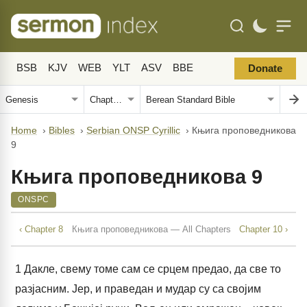
BSB
KJV
WEB
YLT
ASV
BBE
Donate
Home
›
Bibles
›
Serbian ONSP Cyrillic
›
Књига проповедникова
9
Књига проповедникова 9
ONSPC
‹ Chapter 8
Књига проповедникова — All Chapters
Chapter 10 ›
1
Дакле, свему томе сам се срцем предао, да све то
разјасним. Јер, и праведан и мудар су са својим