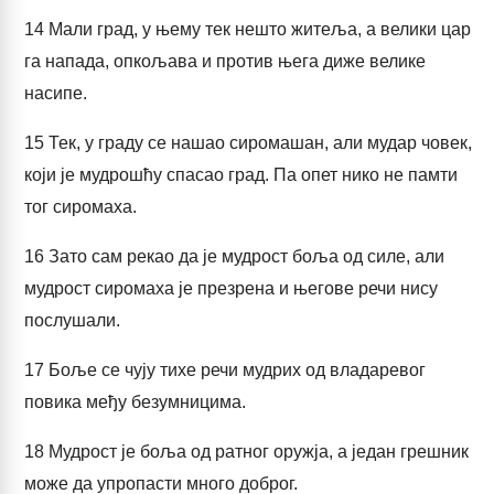
14
Мали град, у њему тек нешто житеља, а велики цар
га напада, опкољава и против њега диже велике
насипе.
15
Тек, у граду се нашао сиромашан, али мудар човек,
који је мудрошћу спасао град. Па опет нико не памти
тог сиромаха.
16
Зато сам рекао да је мудрост боља од силе, али
мудрост сиромаха је презрена и његове речи нису
послушали.
17
Боље се чују тихе речи мудрих од владаревог
повика међу безумницима.
18
Мудрост је боља од ратног оружја, а један грешник
може да упропасти много доброг.