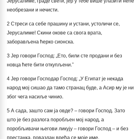
Јерусалиме, граде свети, јер у тебе више улазити неће
необрезани и нечисти.
2
Стреси са себе прашину и устани, устоличи се,
Јерусалиме! Скини окове са свога врата,
заборављена ћерко сионска.
3
Јер говори Господ: „Ето, били сте продани и без
новца ћете бити откупљени."
4
Јер говори Господар Господ: „У Египат је некада
народ мој сишао да тамо странац буде, а Асир му је ни
због чега насиље чинио.
5
А сада, зашто сам ја овде? – говори Господ. Зато
што је без разлога поробљен мој народ, а
поробљивачи његови ликују – говори Господ – и без
престанка, поваздан вређа се моје име.