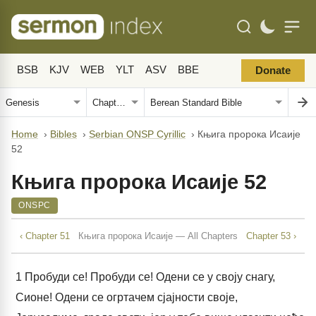
BSB
KJV
WEB
YLT
ASV
BBE
Donate
Home
›
Bibles
›
Serbian ONSP Cyrillic
›
Књига пророка Исаије
52
Књига пророка Исаије 52
ONSPC
‹ Chapter 51
Књига пророка Исаије — All Chapters
Chapter 53 ›
1
Пробуди се! Пробуди се! Одени се у своју снагу,
Сионе! Одени се огртачем сјајности своје,