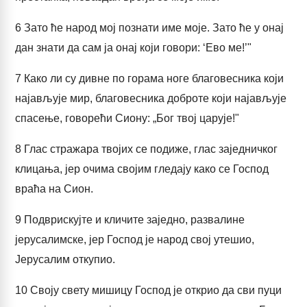
6
Зато ће народ мој познати име моје. Зато ће у онај
дан знати да сам ја онај који говори: ‘Ево ме!’"
7
Како ли су дивне по горама ноге благовесника који
најављује мир, благовесника доброте који најављује
спасење, говорећи Сиону: „Бог твој царује!"
8
Глас стражара твојих се подиже, глас заједничког
клицања, јер очима својим гледају како се Господ
враћа на Сион.
9
Подврискујте и кличите заједно, развалине
јерусалимске, јер Господ је народ свој утешио,
Јерусалим откупио.
10
Своју свету мишицу Господ је открио да сви пуци