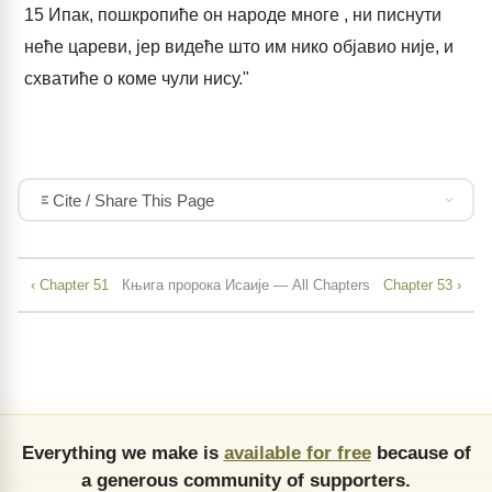
15
Ипак, пошкропиће он народе многе , ни писнути
неће цареви, јер видеће што им нико објавио није, и
схватиће о коме чули нису."
Cite / Share This Page
‹ Chapter 51
Књига пророка Исаије — All Chapters
Chapter 53 ›
Everything we make is
available for free
because of
a generous community of supporters.