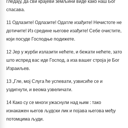
гледају, да сви крајеви земљини виде како наш Бог
спасава.
11
Одлазите! Одлазите! Одатле изађите! Нечистоте не
дотичите! Из средине његове изађите! Себе очистите,
који посуде Господње подижете.
12
Јер у журби излазити нећете, и бежати нећете, зато
што испред вас иде Господ, а иза вашег строја је Бог
Израиљев.
13
„Гле, мој Слуга ће успевати, узвисиће се и
уздигнути, и веома узвеличати.
14
Како су се многи ужаснули над њим : тако
изнакажен његов људски лик и појава његова међу
потомцима људи.