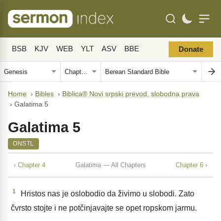
BSB
KJV
WEB
YLT
ASV
BBE
Donate
Home
›
Bibles
›
Biblica® Novi srpski prevod, slobodna prava
›
Galatima 5
Galatima 5
ONSTL
‹ Chapter 4
Galatima — All Chapters
Chapter 6 ›
1
Hristos nas je oslobodio da živimo u slobodi. Zato
čvrsto stojte i ne potčinjavajte se opet ropskom jarmu.