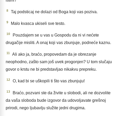
istini?
8
Taj podsticaj ne dolazi od Boga koji vas poziva.
9
Malo kvasca ukiseli sve testo.
10
Pouzdajem se u vas u Gospodu da ni vi nećete
drugačije misliti. A onaj koji vas zbunjuje, podneće kaznu.
11
Ali ako ja, braćo, propovedam da je obrezanje
neophodno, zašto sam još uvek progonjen? U tom slučaju
govor o krstu ne bi predstavljao nikakvu prepreku.
12
O, kad bi se uškopili ti što vas zbunjuju!
13
Braćo, pozvani ste da živite u slobodi, ali ne dozvolite
da vaša sloboda bude izgovor da udovoljavate grešnoj
prirodi, nego ljubavlju služite jedni drugima.