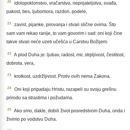
20
idolopoklonstvo, vračarstvo, neprijateljstva, svađa,
pakost, bes, ljubomora, razdori, podele,
21
zavist, pijanke, pirovanja i stvari slične ovima. Što
sam vam rekao ranije, to vam govorim i sad: oni koji čine
takve stvari neće uzeti učešća u Carstvu Božijem.
22
A plod Duha je: ljubav, radost, mir, strpljivost, čestitost,
dobrota, vera,
23
krotkost, uzdržljivost. Protiv ovih nema Zakona.
24
Oni koji pripadaju Hristu, razapeli su svoju grešnu
prirodu sa strastima i požudama.
25
Ako smo, dakle, dobili život posredstvom Duha, onda i
živimo po vodstvu Duha.