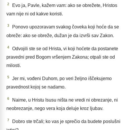
2
Evo ja, Pavle, kažem vam: ako se obrežete, Hristos
vam nije ni od kakve koristi.
3
Ponovo upozoravam svakog čoveka koji hoće da se
obreže: ako se obreže, dužan je da izvrši sav Zakon.
4
Odvojili ste se od Hrista, vi koji hoćete da postanete
pravedni pred Bogom vršenjem Zakona; otpali ste od
milosti.
5
Jer mi, vođeni Duhom, po veri željno iščekujemo
pravednost kojoj se nadamo.
6
Naime, u Hristu Isusu ništa ne vredi ni obrezanje, ni
neobrezanje, nego vera koja deluje kroz ljubav.
7
Dobro ste trčali; ko vas je sprečio da budete poslušni