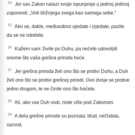
14
Jer sav Zakon nalazi svoje ispunjenje u jednoj jedinoj
zapovesti: „Voli bližnjega svoga kao samoga sebe.“
15
Ako se, dakle, međusobno ujedate i izjedate, pazite
da se ne istrebite.
16
Kažem vam: živite po Duhu, pa nećete udovoljiti
onome što vaša grešna priroda hoće.
17
Jer grešna priroda želi ono što se protivi Duhu, a Duh
želi ono što se protivi grešnoj prirodi. Ovo dvoje se protive
jedno drugom, te ne činite ono što hoćete.
18
Ali, ako vas Duh vodi, niste više pod Zakonom.
19
A dela grešne prirode su poznata: blud, nečistota,
razvrat,