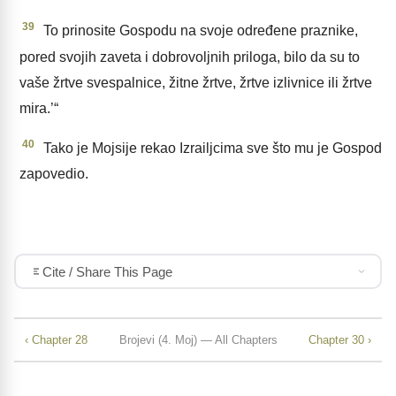
39
To prinosite Gospodu na svoje određene praznike,
pored svojih zaveta i dobrovoljnih priloga, bilo da su to
vaše žrtve svespalnice, žitne žrtve, žrtve izlivnice ili žrtve
mira.’“
40
Tako je Mojsije rekao Izrailjcima sve što mu je Gospod
zapovedio.
Cite / Share This Page
‹ Chapter 28
Brojevi (4. Moj) — All Chapters
Chapter 30 ›