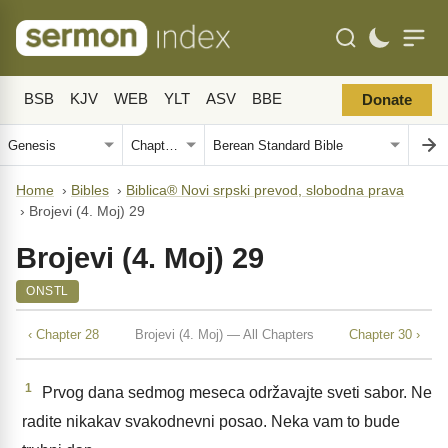
BSB
KJV
WEB
YLT
ASV
BBE
Donate
Home
›
Bibles
›
Biblica® Novi srpski prevod, slobodna prava
›
Brojevi (4. Moj) 29
Brojevi (4. Moj) 29
ONSTL
‹ Chapter 28
Brojevi (4. Moj) — All Chapters
Chapter 30 ›
1
Prvog dana sedmog meseca održavajte sveti sabor. Ne
radite nikakav svakodnevni posao. Neka vam to bude