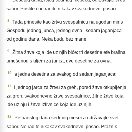
Desetog dana, istog sedmog meseca, održavajte sveti
sabor. Postite i ne radite nikakav svakodnevni posao.
8
Tada prinesite kao žrtvu svespalnicu na ugodan miris
Gospodu jednog junca, jednog ovna i sedam jaganjaca
od godinu dana. Neka budu bez mane.
9
Žitna žrtva koja ide uz njih biće: tri desetine efe brašna
umešenog s uljem za junca, dve desetine za ovna,
10
a jedna desetina za svakog od sedam jaganjaca;
11
i jednog jarca za žrtvu za greh, pored žrtve otkupljenja
za greh, svakodnevne žrtve svespalnice, žitne žrtve koja
ide uz nju i žrtve izlivnice koja ide uz njih.
12
Petnaestog dana sedmog meseca održavajte sveti
sabor. Ne radite nikakav svakodnevni posao. Praznik