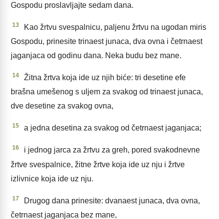
Gospodu proslavljajte sedam dana.
13
Kao žrtvu svespalnicu, paljenu žrtvu na ugodan miris
Gospodu, prinesite trinaest junaca, dva ovna i četrnaest
jaganjaca od godinu dana. Neka budu bez mane.
14
Žitna žrtva koja ide uz njih biće: tri desetine efe
brašna umešenog s uljem za svakog od trinaest junaca,
dve desetine za svakog ovna,
15
a jedna desetina za svakog od četrnaest jaganjaca;
16
i jednog jarca za žrtvu za greh, pored svakodnevne
žrtve svespalnice, žitne žrtve koja ide uz nju i žrtve
izlivnice koja ide uz nju.
17
Drugog dana prinesite: dvanaest junaca, dva ovna,
četrnaest jaganjaca bez mane,