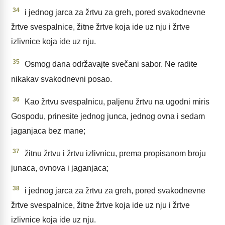
34
i jednog jarca za žrtvu za greh, pored svakodnevne
žrtve svespalnice, žitne žrtve koja ide uz nju i žrtve
izlivnice koja ide uz nju.
35
Osmog dana održavajte svečani sabor. Ne radite
nikakav svakodnevni posao.
36
Kao žrtvu svespalnicu, paljenu žrtvu na ugodni miris
Gospodu, prinesite jednog junca, jednog ovna i sedam
jaganjaca bez mane;
37
žitnu žrtvu i žrtvu izlivnicu, prema propisanom broju
junaca, ovnova i jaganjaca;
38
i jednog jarca za žrtvu za greh, pored svakodnevne
žrtve svespalnice, žitne žrtve koja ide uz nju i žrtve
izlivnice koja ide uz nju.