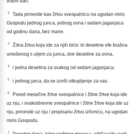
trubni dan.
2
Tada prinesite kao žrtvu svespalnicu na ugodan miris
Gospodu jednog junca, jednog ovna i sedam jaganjaca
od godinu dana, bez mane.
3
Žitna žrtva koja ide za njih biće: tri desetine efe brašna
umešenog s uljem za junca, dve desetine za ovna,
4
i jedna desetina za svakog od sedam jaganjaca;
5
i jednog jarca, da se izvrši otkupljenje za vas.
6
Pored mesečne žrtve svespalnice i žitne žrtve koja ide
uz nju, i svakodnevne svespalnice i žitne žrtve koja ide uz
nju, prinesite uz nju i propisanu žrtvu izlivnicu, na ugodan
miris Gospodu.
7