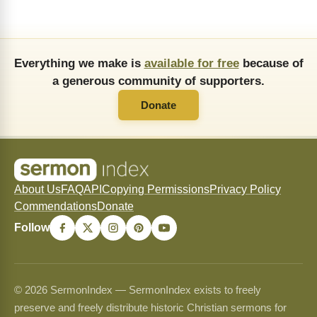
Everything we make is
available for free
because of
a generous community of supporters.
Donate
About Us
FAQ
API
Copying Permissions
Privacy Policy
Commendations
Donate
Follow
© 2026 SermonIndex — SermonIndex exists to freely
preserve and freely distribute historic Christian sermons for