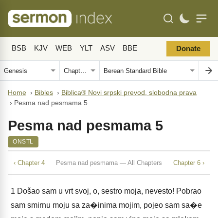
BSB
KJV
WEB
YLT
ASV
BBE
Donate
Home
›
Bibles
›
Biblica® Novi srpski prevod, slobodna prava
›
Pesma nad pesmama 5
Pesma nad pesmama 5
ONSTL
‹ Chapter 4
Pesma nad pesmama — All Chapters
Chapter 6 ›
1
Došao sam u vrt svoj, o, sestro moja, nevesto! Pobrao
sam smirnu moju sa za�inima mojim, pojeo sam sa�e