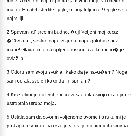
moje s medom mojim, popio sam vino moje sa mlekom
mojim. Prijatelji Jedite i pijte, o, prijatelji moji! Opijte se, o,
najmiliji!
2
Spavam, alʼ srce mi budno. �uj! Voljeni moj kuca:
�Otvori mi, sestro moja, voljena moja, golubice bez
mane! Glava mi je natopljena rosom, uvojke mi no� je
ovlažila."
3
Odoru sam svoju svukla i kako da je navu�em? Noge
sam oprala svoje i kako da ih isprljam?
4
Kroz otvor je moj voljeni provukao ruku svoju i za njim je
ustreptala utroba moja.
5
Ustala sam da otvorim voljenome svome i s ruku mi je
prokapala smirna, na rezu je s prstiju mi procurila smirna.