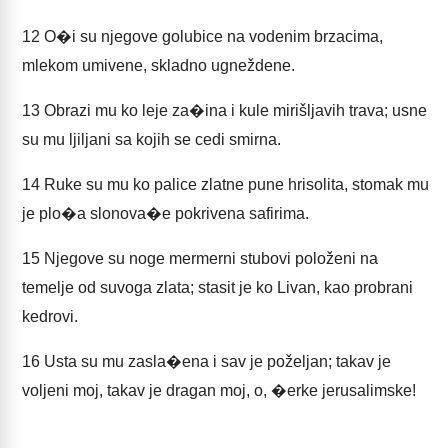
12
O�i su njegove golubice na vodenim brzacima,
mlekom umivene, skladno ugneždene.
13
Obrazi mu ko leje za�ina i kule mirišljavih trava; usne
su mu ljiljani sa kojih se cedi smirna.
14
Ruke su mu ko palice zlatne pune hrisolita, stomak mu
je plo�a slonova�e pokrivena safirima.
15
Njegove su noge mermerni stubovi položeni na
temelje od suvoga zlata; stasit je ko Livan, kao probrani
kedrovi.
16
Usta su mu zasla�ena i sav je poželjan; takav je
voljeni moj, takav je dragan moj, o, �erke jerusalimske!