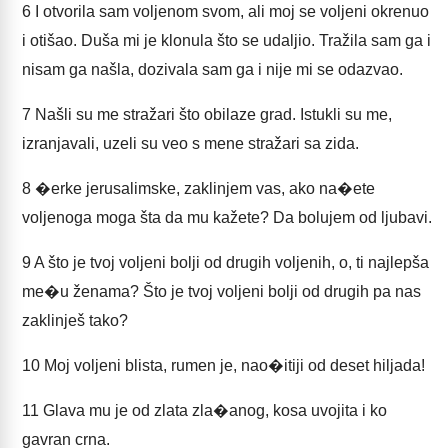
6
I otvorila sam voljenom svom, ali moj se voljeni okrenuo
i otišao. Duša mi je klonula što se udaljio. Tražila sam ga i
nisam ga našla, dozivala sam ga i nije mi se odazvao.
7
Našli su me stražari što obilaze grad. Istukli su me,
izranjavali, uzeli su veo s mene stražari sa zida.
8
�erke jerusalimske, zaklinjem vas, ako na�ete
voljenoga moga šta da mu kažete? Da bolujem od ljubavi.
9
A što je tvoj voljeni bolji od drugih voljenih, o, ti najlepša
me�u ženama? Što je tvoj voljeni bolji od drugih pa nas
zaklinješ tako?
10
Moj voljeni blista, rumen je, nao�itiji od deset hiljada!
11
Glava mu je od zlata zla�anog, kosa uvojita i ko
gavran crna.