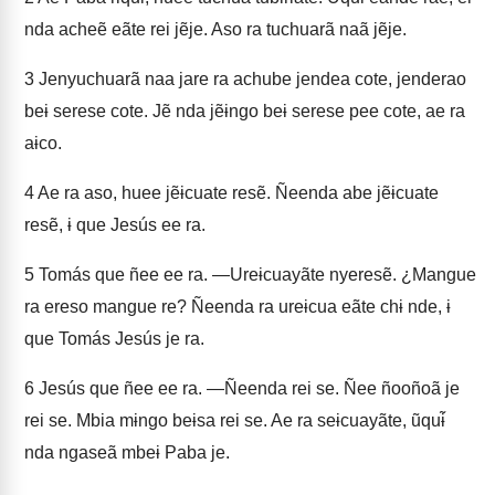
nda acheẽ eãte rei jẽje. Aso ra tuchuarã naã jẽje.
3
Jenyuchuarã naa jare ra achube jendea cote, jenderao
beɨ serese cote. Jẽ nda jẽɨngo beɨ serese pee cote, ae ra
aɨco.
4
Ae ra aso, huee jẽɨcuate resẽ. Ñeenda abe jẽɨcuate
resẽ, ɨ que Jesús ee ra.
5
Tomás que ñee ee ra. —Ureɨcuayãte nyeresẽ. ¿Mangue
ra ereso mangue re? Ñeenda ra ureɨcua eãte chɨ nde, ɨ
que Tomás Jesús je ra.
6
Jesús que ñee ee ra. —Ñeenda rei se. Ñee ñooñoã je
rei se. Mbia mɨngo beɨsa rei se. Ae ra seɨcuayãte, ũquɨ̃
nda ngaseã mbeɨ Paba je.