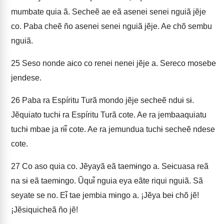
mumbate quia ã. Secheẽ ae eã asenei senei nguiã jẽje
co. Paba cheẽ ño asenei senei nguiã jẽje. Ae chõ sembu
nguiã.
25
Seso nonde aɨco co renei nenei jẽje a. Sereco mosebe
jendese.
26
Paba ra Espíritu Turã mondo jẽje secheẽ nduɨ sɨ.
Jẽquiato tuchɨ ra Espíritu Turã cote. Ae ra jembaaquiatu
tuchɨ mbae ja rɨɨ̃ cote. Ae ra jemundua tuchɨ secheẽ ndese
cote.
27
Co aso quia co. Jẽyayã eã taemɨngo a. Seɨcuasa reã
na sɨ eã taemɨngo. Ũquɨ̃ nguia eya eãte riqui nguiã. Sã
seyate se no. Eɨ̃ tae jembia mɨngo a. ¡Jẽya beɨ chõ jẽ!
¡Jẽsiquicheã ño jẽ!