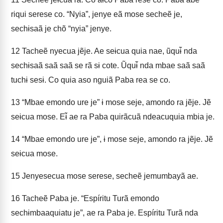
riqui serese co. “Nyia”, jenye eã mose secheẽ je,
sechɨsaã je chõ “nyia” jenye.
12
Tacheẽ nyecua jẽje. Ae seɨcua quia nae, ũquɨ̃ nda
sechɨsaã saã saã se rã sɨ cote. Ũquɨ̃ nda mbae saã saã
tuchɨ sesɨ. Co quia aso nguiã Paba rea se co.
13
“Mbae emondo ure je” ɨ mose seje, amondo ra jẽje. Jẽ
seɨcua mose. Eɨ̃ ae ra Paba quirãcuã ndeacuquia mbia je.
14
“Mbae emondo ure je”, ɨ mose seje, amondo ra jẽje. Jẽ
seɨcua mose.
15
Jenyesecua mose serese, secheẽ jemumbayã ae.
16
Tacheẽ Paba je. “Espíritu Turã emondo
sechɨmbaaquiatu je”, ae ra Paba je. Espíritu Turã nda