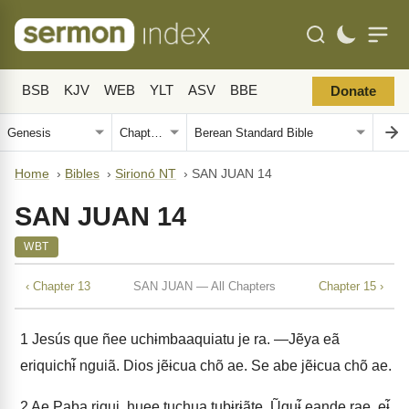
BSB
KJV
WEB
YLT
ASV
BBE
Donate
Home
›
Bibles
›
Sirionó NT
›
SAN JUAN 14
SAN JUAN 14
WBT
‹ Chapter 13
SAN JUAN — All Chapters
Chapter 15 ›
1
Jesús que ñee uchɨmbaaquiatu je ra. —Jẽya eã
eriquichɨ̃ nguiã. Dios jẽɨcua chõ ae. Se abe jẽɨcua chõ ae.
2
Ae Paba riqui, huee tuchua tubɨrɨãte. Ũquɨ̃ eande rae, eɨ̃