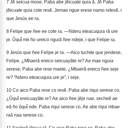
7
Jẽ seɨcua mose, Paba abe jẽɨcuate quia ã. Jẽ Paba
jẽɨcuate quia cote resẽ. Jemae ngue erese namo ndesẽ, ɨ
que Jesús ee ra.
8
Felipe que ñee ee cote ra. —Nderu eteacuquia rã ure
je. Ũquɨ̃ mɨɨ ño ureɨco nguiã ñee ndeje, ɨ que Felipe ra.
9
Jesús que ñee Felipe je ra. —Aɨco tuchɨte que jendese,
Felipe. ¿Mbaerã ereɨco seɨcuayãte re? Ae mae nguia
serese, Paba abe rese maete. ¿Mbaerã ereɨco ñee seje
re? “Nderu eteacuquia ure je”, ɨ seje.
10
Co aɨco Paba rese co resẽ. Paba abe riqui serese co.
¿Ũquɨ̃ ereɨcuayãte re? Ae aɨco ñee jẽje nae, secheẽ ae
eã ño ũquɨ̃ nde. Paba riqui serese co. Ae abe riqui mbae
raã naa serese co.
11
Secheẽ jẽɨcua rã. Co aɨco Paba rese co. Paba abe