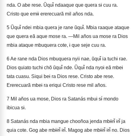
nda. O abe rese. Ũquɨ̃ ndaaque que quera sɨ cuu ra.
Cristo que emɨɨ ererecuarã mil años nda.
5
Ũquɨ̃ ndei mbia quera je rane ũquɨ̃. Mbia raaque ataque
que quera eã aque mose ra. —Mil años ua mose ra Dios
mbia ataque mbuquera cote, ɨ que seje cuu ra.
6
Ae rane nda Dios mbuquera nyii nae, ũquɨ̃ ia tuchɨ rae.
Dios quiato tuchɨ chõ ũquɨ̃ nde. Ũquɨ̃ nda nyoɨ eã mbeɨ
tata cuasu. Siqui beɨ ra Dios rese. Cristo abe rese.
Ererecuarã mbeɨ ra eriqui Cristo rese mil años.
7
Mil años ua mose, Dios ra Satanás mbuɨ sɨ́ mondo
ibicua sɨ.
8
Satanás nda mbia mangue chooñoa jenda mbɨɨrɨ̃ ɨrɨ̃ ja
quia cote. Gog abe mbɨɨrɨ̃ ɨrɨ̃. Magog abe mbɨɨrɨ̃ ɨrɨ̃ no. Dios