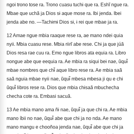
ngoi trono tose ra. Trono cuasu tuchɨ que ra. Eshĩ ngue ra.
Mbae que uchã ja Dios sɨ aque mose ra. Ibi jenda. Ibei
jenda abe no. —Tachɨmɨ Dios sɨ, ɨ rei que mbae ja ra.
12
Amae ngue mbia raaque rese ra, ae mano ndei quia
nyii. Mbia cuasu rese. Mbia riirĩ abe rese. Chɨ ja que júã
Dios resa rae cuu ra. Emo ngue libros ata equia ra. Libro
nongue abe que eequia ra. Ae mbia ra siqui beɨ nae, ũquɨ̃
mbae nombres que chɨ̃ aque libro rese ra. Ae mbia saã
saã nguia mbae nyii nae, ũquɨ̃ mbesa mbesa ji qu e chɨ
ũquɨ̃ libros rese ra. Dios que mbia chɨsaã mbuchecha
checha cote ra. Embasi sacuã.
13
Ae mbia mano ama ñɨ nae, ũquɨ̃ ja que chɨ ra. Ae mbia
mano íbii no nae, ũquɨ̃ abe que chɨ ja no nda. Ae mano
mano mangu e chooñoa jenda nae, ũquɨ̃ abe que chɨ ja