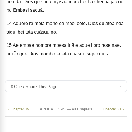
no nda. Dios que ũquɨ̃ nyɨsaã mbuchecha checha ja cuu
ra. Embasi sacuã.
14
Aquere ra mbia mano eã mbeɨ cote. Dios quiatoã nda
siqui beɨ tata cuásuu no.
15
Ae embae nombre mbesa iriãte aque libro rese nae,
ũquɨ̃ ngue Dios mombo ja tata cuásuu seje cuu ra.
Cite / Share This Page
‹ Chapter 19
APOCALIPSIS — All Chapters
Chapter 21 ›