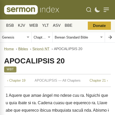
BSB
KJV
WEB
YLT
ASV
BBE
Donate
Home
›
Bibles
›
Sirionó NT
›
APOCALIPSIS 20
APOCALIPSIS 20
WBT
‹ Chapter 19
APOCALIPSIS — All Chapters
Chapter 21 ›
1
Aquere que amae ángel mo ndese cuu ra. Nguichi que
u quia ibate sɨ ra. Cadena cuasu que equereco ra. Llave
abe que equereco ibicua mbuquiata sacuã nda. Abismo ɨ