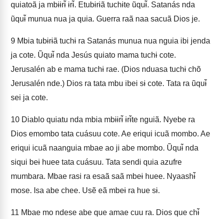
quiatoã ja mbɨɨrɨ̃ ɨrɨ̃. Etubɨrɨã tuchɨte ũquɨ̃. Satanás nda
ũquɨ̃ munua nua ja quia. Guerra raã naa sacuã Dios je.
9
Mbia tubɨrɨã tuchɨ ra Satanás munua nua nguia ibi jenda
ja cote. Ũquɨ̃ nda Jesús quiato mama tuchɨ cote.
Jerusalén ab e mama tuchɨ rae. (Dios nduasa tuchɨ chõ
Jerusalén nde.) Dios ra tata mbu ibei sɨ cote. Tata ra ũquɨ̃
sei ja cote.
10
Diablo quiatu nda mbia mbɨɨrɨ̃ ɨrɨ̃te nguiã. Nyebe ra
Dios emombo tata cuásuu cote. Ae eriqui icuã mombo. Ae
eriqui icuã naanguia mbae ao ji abe mombo. Ũquɨ̃ nda
siqui beɨ huee tata cuásuu. Tata sendi quia azufre
mumbara. Mbae rasi ra esaã saã mbeɨ huee. Nyaashɨ̃
mose. Isa abe chee. Usẽ eã mbeɨ ra hue sɨ.
11
Mbae mo ndese abe que amae cuu ra. Dios que chɨ̃