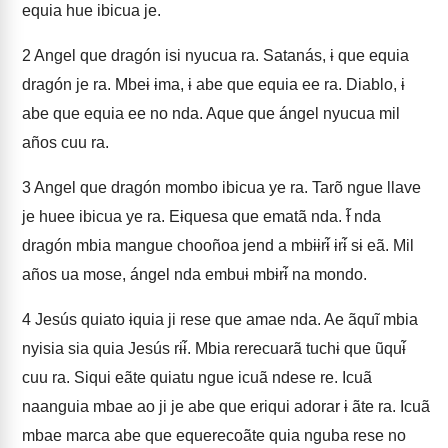
equia hue ibicua je.
2
Angel que dragón isi nyucua ra. Satanás, ɨ que equia
dragón je ra. Mbeɨ ɨma, ɨ abe que equia ee ra. Diablo, ɨ
abe que equia ee no nda. Aque que ángel nyucua mil
años cuu ra.
3
Angel que dragón mombo ibicua ye ra. Tarõ ngue llave
je huee ibicua ye ra. Eɨquesa que ematã nda. Ɨ̃ nda
dragón mbia mangue chooñoa jend a mbɨɨrɨ̃ ɨrɨ̃ sɨ eã. Mil
años ua mose, ángel nda embuɨ mbɨrɨ̃ na mondo.
4
Jesús quiato ɨquia ji rese que amae nda. Ae ãquĩ mbia
nyisia sia quia Jesús rɨɨ̃. Mbia rerecuarã tuchɨ que ũquɨ̃
cuu ra. Siqui eãte quiatu ngue icuã ndese re. Icuã
naanguia mbae ao ji je abe que eriqui adorar ɨ ãte ra. Icuã
mbae marca abe que equerecoãte quia nguba rese no