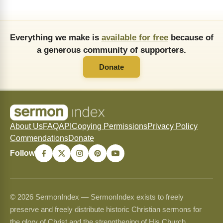
Everything we make is
available for free
because of
a generous community of supporters.
Donate
About Us
FAQ
API
Copying Permissions
Privacy Policy
Commendations
Donate
Follow
© 2026 SermonIndex — SermonIndex exists to freely
preserve and freely distribute historic Christian sermons for
the glory of Christ and the strengthening of His Church.