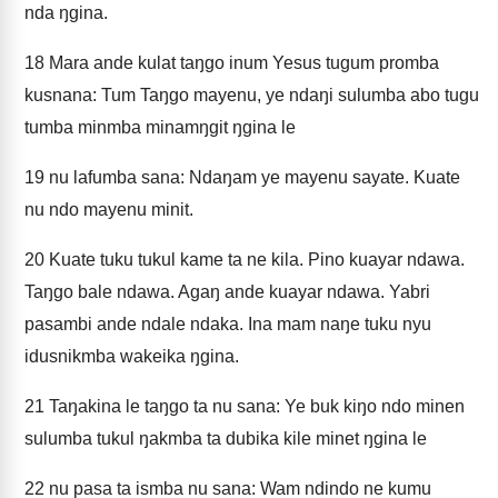
nda ŋgina.
18
Mara ande kulat taŋgo inum Yesus tugum promba
kusnana: Tum Taŋgo mayenu, ye ndaŋi sulumba abo tugu
tumba minmba minamŋgit ŋgina le
19
nu lafumba sana: Ndaŋam ye mayenu sayate. Kuate
nu ndo mayenu minit.
20
Kuate tuku tukul kame ta ne kila. Pino kuayar ndawa.
Taŋgo bale ndawa. Agaŋ ande kuayar ndawa. Yabri
pasambi ande ndale ndaka. Ina mam naŋe tuku nyu
idusnikmba wakeika ŋgina.
21
Taŋakina le taŋgo ta nu sana: Ye buk kiŋo ndo minen
sulumba tukul ŋakmba ta dubika kile minet ŋgina le
22
nu pasa ta ismba nu sana: Wam ndindo ne kumu