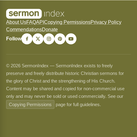
About Us
FAQ
API
Copying Permissions
Privacy Policy
Commendations
Donate
Follow
© 2026 SermonIndex — SermonIndex exists to freely
preserve and freely distribute historic Christian sermons for
the glory of Christ and the strengthening of His Church.
Content may be shared and copied for non-commercial use
only and may never be sold or used commercially. See our
Copying Permissions
page for full guidelines.