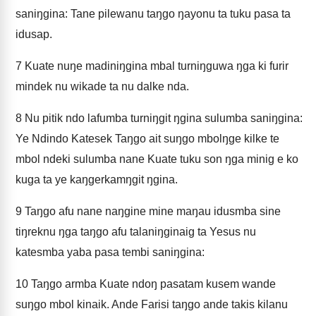
saniŋgina: Tane pilewanu taŋgo ŋayonu ta tuku pasa ta
idusap.
7
Kuate nuŋe madiniŋgina mbal turniŋguwa ŋga ki furir
mindek nu wikade ta nu dalke nda.
8
Nu pitik ndo lafumba turniŋgit ŋgina sulumba saniŋgina:
Ye Ndindo Katesek Taŋgo ait suŋgo mbolŋge kilke te
mbol ndeki sulumba nane Kuate tuku son ŋga minig e ko
kuga ta ye kaŋgerkamŋgit ŋgina.
9
Taŋgo afu nane naŋgine mine maŋau idusmba sine
tiŋreknu ŋga taŋgo afu talaniŋginaig ta Yesus nu
katesmba yaba pasa tembi saniŋgina:
10
Taŋgo armba Kuate ndoŋ pasatam kusem wande
suŋgo mbol kinaik. Ande Farisi taŋgo ande takis kilanu