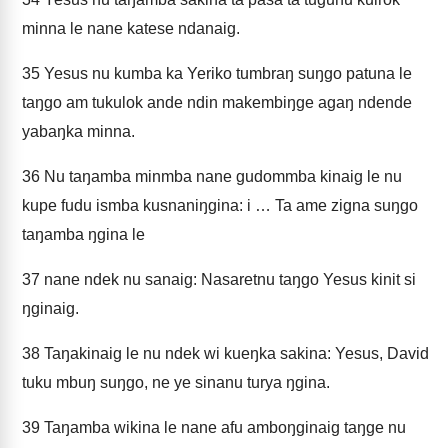
minna le nane katese ndanaig.
35
Yesus nu kumba ka Yeriko tumbraŋ suŋgo patuna le
taŋgo am tukulok ande ndin makembiŋge agaŋ ndende
yabaŋka minna.
36
Nu taŋamba minmba nane gudommba kinaig le nu
kupe fudu ismba kusnaniŋgina: i … Ta ame zigna suŋgo
taŋamba ŋgina le
37
nane ndek nu sanaig: Nasaretnu taŋgo Yesus kinit si
ŋginaig.
38
Taŋakinaig le nu ndek wi kueŋka sakina: Yesus, David
tuku mbuŋ suŋgo, ne ye sinanu turya ŋgina.
39
Taŋamba wikina le nane afu amboŋginaig taŋge nu