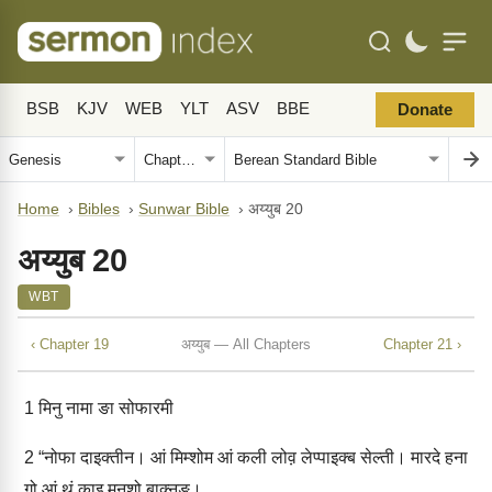
BSB
KJV
WEB
YLT
ASV
BBE
Donate
Home
›
Bibles
›
Sunwar Bible
›
अय्‍युब 20
अय्‍युब 20
WBT
‹ Chapter 19
अय्‍युब — All Chapters
Chapter 21 ›
1
मिनु नामा ङा सोफारमी
2
“नोफा दाइक्‍तीन। आं मिम्‍शोम आं कली लोव़ लेप्‍पाइक्‍ब सेल्‍‍ती। मारदे हना
गो आं थुं काइ मनुशो बाक्‍नुङ।