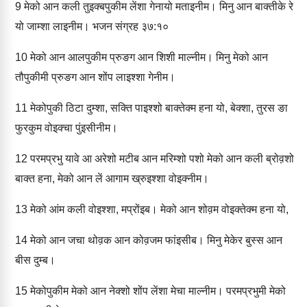
9
मेको आन कली तुइक्‍बपुकीम लेंशा गेनायो मताइनीम। मिनु आन बाक्‍तीके रे
यो जाम्‍शा लाइनीम। भजन संग्रह ३७:१०
10
मेको आन आलपुकीम प्रुङग आन शिशी माल्‍नीम। मिनु मेको आन
तौपुकीमी प्रुङग आन शोंप लाइश्‍शा गेनीम।
11
मेकोपुकी ठिटा दुम्‍शा, सक्ति पाइश्‍शो बाक्‍तेक्‍म हना यो, बेक्‍शा, तुरस ङा
फुरकुम वोइक्‍चा पुंइसीनीम।
12
परमप्रभु यावे आ अरेशो मटीब आन मरिम्‍शो पशो मेको आन कली ब्रोव़शो
बाक्‍त हना, मेको आन लें आगाम ख्रुइश्‍शा वोइक्‍नीम।
13
मेको आंम कली वोइश्‍शा, मप्रोंइब। मेको आन शोव़म वोइक्‍तेक्‍म हना यो,
14
मेको आन जचा थोव़क आन कोव़जम फांइसीब। मिनु मेकेर बुस्‍स आन
बीस दुम्‍ब।
15
मेकोपुकीम मेको आन नेक्‍शो शोंप लेंशा मेचा माल्‍नीम। परमप्रभुमी मेको