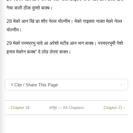
गेचा कली ठीक दुम्‍शो बाक्‍ब।
28
मेको आन खिं ङा शोंप नेल्‍ल योल्‍नीम। मेको गाइक्‍ता नाक्‍त मेको नेल्‍ल
योल्‍नीम।
29
मेको परमप्रभु यावे आ अरेशो मटीब आन भाग बाक्‍ब। परमप्रभुमी गेशो
इनाम मेकोन बाक्‍ब” दे लोव़ लेत्‍ता बाक्‍त।
Cite / Share This Page
‹ Chapter 19
अय्‍युब — All Chapters
Chapter 21 ›