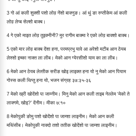
3
गो आं कली शुक्‍शी पशो लोव़ नेंशो बाक्‍नुङ। आं थुं ङा रुप्‍तीकेम आं कली
लोव़ लेप्‍ब सेल्‍शो बाक्‍ब।
4
गे एको माइत लोव़ तुइक्‍नीनी? मुर रागीम बाक्‍मा रे एको लोव़ बाक्‍शो बाक्‍ब।
5
एको मार लोव़ बाक्‍ब देंशा हना, परमप्रभु यावे आ अरेशो मटीब आन ठेयब
लेश्‍शो इच्‍का नाक्‍त ला लीब। मेको आन ग्‍येरसीशो याम का ला लीब।
6
मेको आन ठेयब लेत्‍तीक सरीङ खोइ लाइक्‍त हना यो नु मेको आन पियाम
गोस्‍स कली थिप्‍तु हना यो, भजन संग्रह ३७:३५-३६
7
मेको ख्री खोदेंशो पा जाम्‍नीम। मिनु मेको आन कली ताइब नेल्‍लेम ‘मेको ते
लाक्‍गमे, खोइ?’ देंनीम। मीका ७:१०
8
मेकोपुकी ङोमु पशो खोदेंशो पा जाम्‍शा लाइनीम। मेको आन कली
मथिंसीब। मेकोपुकी नाक्‍दो तशो ततीक खोदेंशो पा जाम्‍शा लाइनीम।