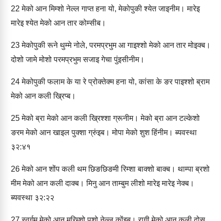
22
मेको आन मिम्‍शो नेल्‍ल गाप्‍त हना यो, मेकोपुकी श्‍येत जाइनीम। मारेइ
मारेइ श्येत मेको आन तार कोम्‍सीब।
23
मेकोपुकी रूने थुम्‍मे नोले, परमप्रभुम आ गाइश्‍शो मेको आन तार मोइक्‍ब।
दोशो जामे मोशो परमप्रभुम सजाइ गेचा पुंइसीनीम।
24
मेकोपुकी फलाम के या रे प्रोक्‍तेक्‍म हना यो, कांसा के ङर पाइश्‍शो ब्राम
मेको आन कली ख्रिप्‍‍ब।
25
मेको ब्रा मेको आन कली ख्रिश्‍शा ग्रूनीम। मेको ब्रा आन टल्‍केशो
ङरम मेको आन खाइल पुक्‍शा ग्रुंइब। मोपा मेको शुश हिंनीम। ब्‍यवस्‍था
३२:४१
26
मेको आन शोंप कली थम छिङछिङमी रिम्‍शा बाक्‍शो बाक्‍ब। थाम्‍पा ब्रशो
मीम मेको आन कली दाक्‍ब। मिनु आन ताम्‍बुम लीशो मारेइ मारेइ नेक्‍ब।
ब्‍यवस्‍था ३२:२२
27
स्‍वर्गम मेको आन मरिम्‍शो पशो नेल्‍ल कोंइब। रागी मेको आन कली दोस