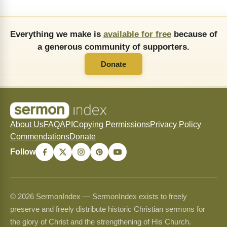
Everything we make is
available for free
because of
a generous community of supporters.
Donate
About Us
FAQ
API
Copying Permissions
Privacy Policy
Commendations
Donate
Follow
© 2026 SermonIndex — SermonIndex exists to freely
preserve and freely distribute historic Christian sermons for
the glory of Christ and the strengthening of His Church.