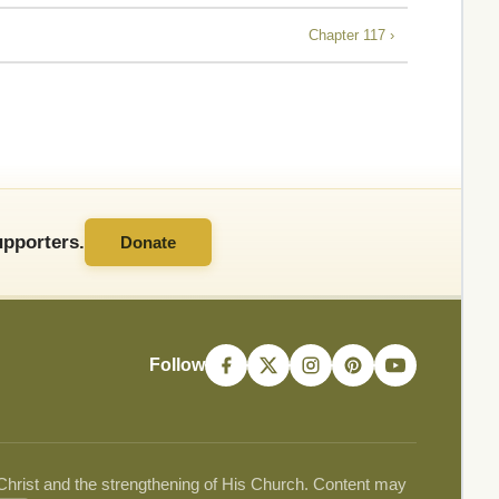
Chapter 117 ›
pporters.
Donate
Follow
 Christ and the strengthening of His Church. Content may