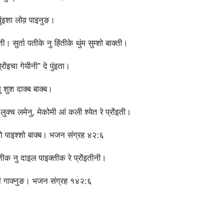
पुंइशा लोव़ पाइनुङ।
ती। सुर्ता पतीके नु हिंतीके थुंम सुम्‍शो बाक्‍ती।
रोंइचा गेयीनी” दे पुंइता।
शुश दाक्‍ब बाक्‍ब।
क्‍च लमेनु, मेकोमी आं कली श्‍येत रे प्रोंइती।
‍शो पाइश्‍शो बाक्‍ब। भजन संग्रह ४२:६
‍तीक नु दाइल पाइक्‍तीक रे प्रोंइतीनी।
इती गाक्‍नुङ। भजन संग्रह १४२:६