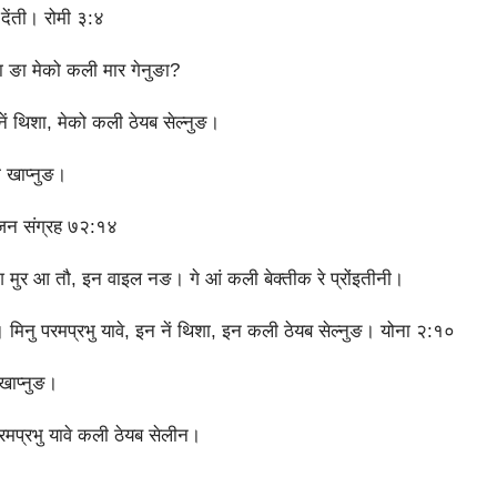
” देंती। रोमी ३:४
 पा ङा मेको कली मार गेनुङा?
 नें थिशा, मेको कली ठेयब सेल्‍नुङ।
खाप्‍नुङ।
 भजन संग्रह ७२:१४
 मुर आ तौ, इन वाइल नङ। गे आं कली बेक्‍तीक रे प्रोंइतीनी।
ङ। मिनु परमप्रभु यावे, इन नें थिशा, इन कली ठेयब सेल्‍नुङ। योना २:१०
ाप्‍नुङ।
परमप्रभु यावे कली ठेयब सेलीन।