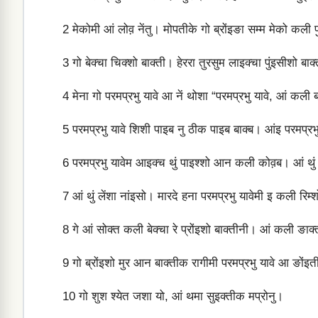
2
मेकोमी आं लोव़ नेंतु। मोपतीके गो ब्रोंइङा सम्‍म मेको कली 
3
गो बेक्‍चा चिक्‍शो बाक्‍ती। हेररा तुरसुम लाइक्‍चा पुंइसीशो बाक्‍
4
मेना गो परमप्रभु यावे आ नें थोशा “परमप्रभु यावे, आं कली ब्
5
परमप्रभु यावे शिशी पाइब नु ठीक पाइब बाक्‍ब। आंइ परमप्रभु 
6
परमप्रभु यावेम आइक्‍च थुं पाइश्‍शो आन कली कोव़ब। आं थुं लु
7
आं थुं लेंशा नांइसो। मारदे हना परमप्रभु यावेमी इ कली रिम्
8
गे आं सोक्‍त कली बेक्‍चा रे प्रोंइशो बाक्‍तीनी। आं कली ङाक्
9
गो ब्रोंइशो मुर आन बाक्‍तीक रागीमी परमप्रभु यावे आ ङों
10
गो शुश श्‍येत जशा यो, आं थमा सुइक्‍तीक मप्रोनु।