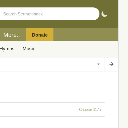
More..
Donate
Hymns
Music
Chapter 117 ›