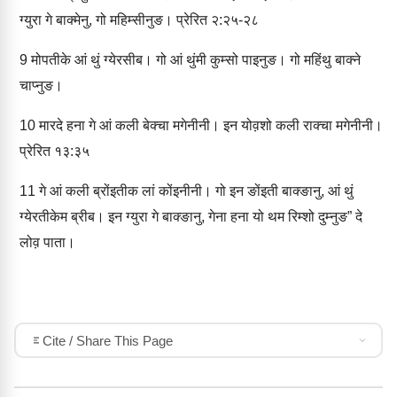
ग्‍युरा गे बाक्‍मेनु, गो महिम्‍सीनुङ। प्रेरित २:२५-२८
9
मोपतीके आं थुं ग्‍येरसीब। गो आं थुंमी कुम्‍सो पाइनुङ। गो महिंथु बाक्‍ने
चाप्‍नुङ।
10
मारदे हना गे आं कली बेक्‍चा मगेनीनी। इन योव़शो कली राक्‍चा मगेनीनी।
प्रेरित १३:३५
11
गे आं कली ब्रोंइतीक लां कोंइनीनी। गो इन ङोंइती बाक्‍ङानु, आं थुं
ग्‍येरतीकेम ब्रीब। इन ग्‍युरा गे बाक्‍ङानु, गेना हना यो थम रिम्‍शो दुम्‍नुङ” दे
लोव़ पाता।
Cite / Share This Page