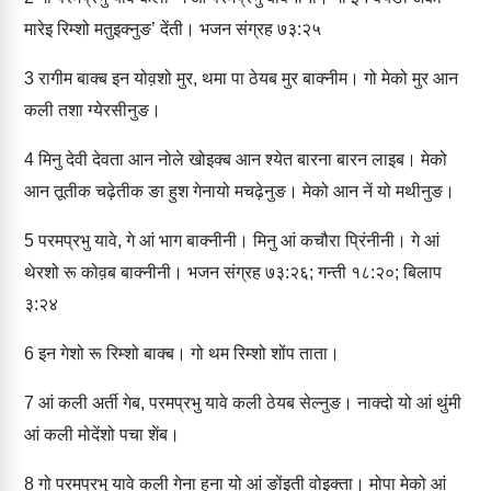
मारेइ रिम्‍शो मतुइक्‍नुङ’ देंती। भजन संग्रह ७३:२५
3
रागीम बाक्‍ब इन योव़शो मुर, थमा पा ठेयब मुर बाक्‍नीम। गो मेको मुर आन
कली तशा ग्‍येरसीनुङ।
4
मिनु देवी देवता आन नोले खोइक्‍ब आन श्‍येत बारना बारन लाइब। मेको
आन तूतीक चढ़ेतीक ङा हुश गेनायो मचढ़ेनुङ। मेको आन नें यो मथीनुङ।
5
परमप्रभु यावे, गे आं भाग बाक्‍नीनी। मिनु आं कचौरा प्रिंनीनी। गे आं
थेरशो रू कोव़ब बाक्‍नीनी। भजन संग्रह ७३:२६; गन्‍ती १८:२०; बिलाप
३:२४
6
इन गेशो रू रिम्‍शो बाक्‍ब। गो थम रिम्‍शो शोंप ताता।
7
आं कली अर्ती गेब, परमप्रभु यावे कली ठेयब सेल्‍नुङ। नाक्‍दो यो आं थुंमी
आं कली मोदेंशो पचा शेंब।
8
गो परमप्रभु यावे कली गेना हना यो आं ङोंइती वोइक्‍ता। मोपा मेको आं