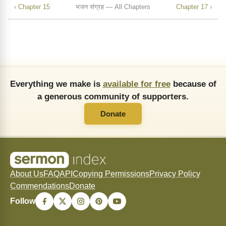
‹ Chapter 15
भजन संग्रह — All Chapters
Chapter 17 ›
Everything we make is
available for free
because of
a generous community of supporters.
Donate
About Us
FAQ
API
Copying Permissions
Privacy Policy
Commendations
Donate
Follow