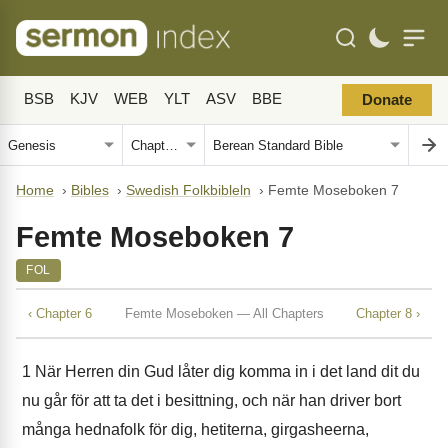
BSB
KJV
WEB
YLT
ASV
BBE
Donate
Home
›
Bibles
›
Swedish Folkbibleln
›
Femte Moseboken 7
Femte Moseboken 7
FOL
‹ Chapter 6
Femte Moseboken — All Chapters
Chapter 8 ›
1
När Herren din Gud låter dig komma in i det land dit du
nu går för att ta det i besittning, och när han driver bort
många hednafolk för dig, hetiterna, girgasheerna,