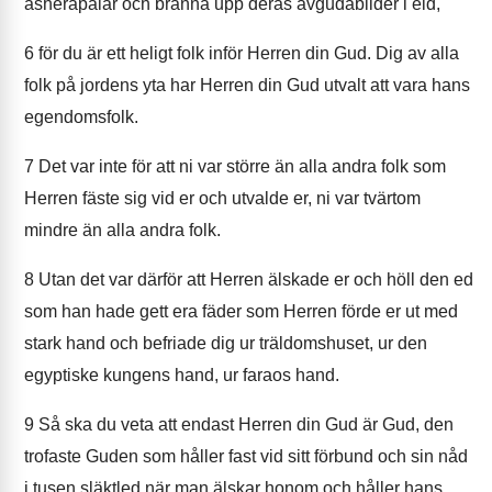
asherapålar och bränna upp deras avgudabilder i eld,
6
för du är ett heligt folk inför Herren din Gud. Dig av alla
folk på jordens yta har Herren din Gud utvalt att vara hans
egendomsfolk.
7
Det var inte för att ni var större än alla andra folk som
Herren fäste sig vid er och utvalde er, ni var tvärtom
mindre än alla andra folk.
8
Utan det var därför att Herren älskade er och höll den ed
som han hade gett era fäder som Herren förde er ut med
stark hand och befriade dig ur träldomshuset, ur den
egyptiske kungens hand, ur faraos hand.
9
Så ska du veta att endast Herren din Gud är Gud, den
trofaste Guden som håller fast vid sitt förbund och sin nåd
i tusen släktled när man älskar honom och håller hans