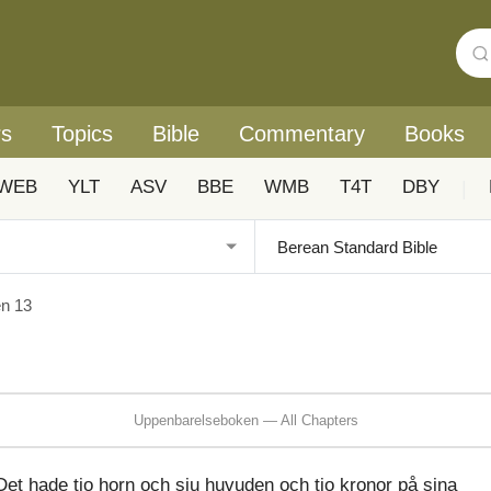
rs
Topics
Bible
Commentary
Books
WEB
YLT
ASV
BBE
WMB
T4T
DBY
|
n 13
Uppenbarelseboken — All Chapters
et hade tio horn och sju huvuden och tio kronor på sina