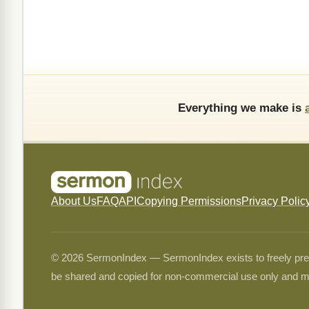
Everything we make is
About Us
FAQ
API
Copying Permissions
Privacy Polic
© 2026 SermonIndex — SermonIndex exists to freely preser
be shared and copied for non-commercial use only and m