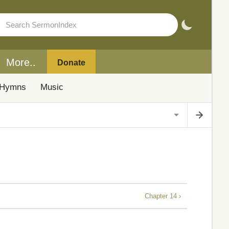
More..
Donate
Hymns
Music
Chapter 14 ›