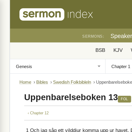
Speake
SERMONS:
BSB
KJV
Home
›
Bibles
›
Swedish Folkbibleln
›
Uppenbarelseboke
Uppenbarelseboken 13
FOL
‹ Chapter 12
1
Och jag såg ett vilddjur komma upp ur havet. D