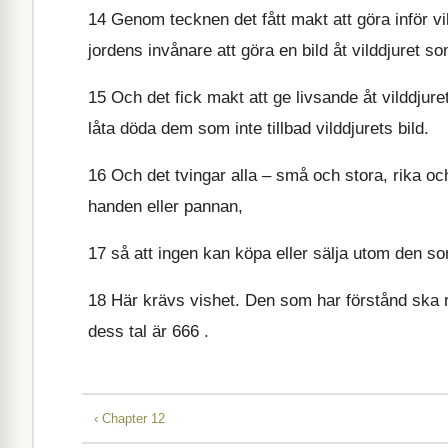
14
Genom tecknen det fått makt att göra inför vild
jordens invånare att göra en bild åt vilddjuret so
15
Och det fick makt att ge livsande åt vilddjurets
låta döda dem som inte tillbad vilddjurets bild.
16
Och det tvingar alla – små och stora, rika och
handen eller pannan,
17
så att ingen kan köpa eller sälja utom den so
18
Här krävs vishet. Den som har förstånd ska rä
dess tal är 666 .
‹ Chapter 12