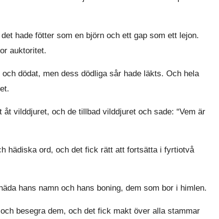
det hade fötter som en björn och ett gap som ett lejon.
r auktoritet.
at och dödat, men dess dödliga sår hade läkts. Och hela
et.
 åt vilddjuret, och de tillbad vilddjuret och sade: “Vem är
hädiska ord, och det fick rätt att fortsätta i fyrtiotvå
t häda hans namn och hans boning, dem som bor i himlen.
ga och besegra dem, och det fick makt över alla stammar