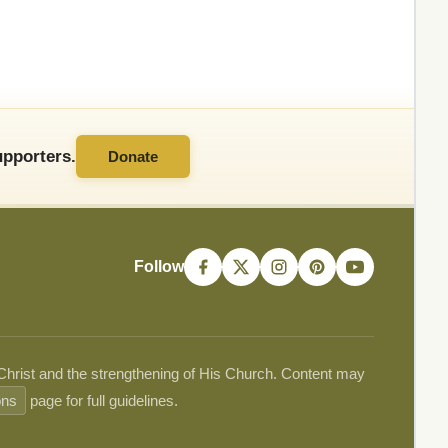
pporters.
Donate
Follow
 Christ and the strengthening of His Church. Content may
ons
page for full guidelines.