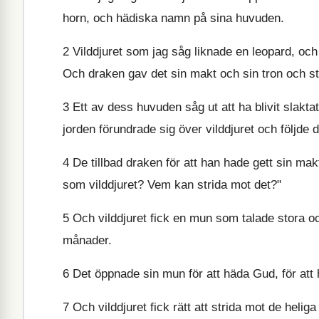
horn, och hädiska namn på sina huvuden.
2
Vilddjuret som jag såg liknade en leopard, och 
Och draken gav det sin makt och sin tron och sto
3
Ett av dess huvuden såg ut att ha blivit slakt
jorden förundrade sig över vilddjuret och följde d
4
De tillbad draken för att han hade gett sin makt
som vilddjuret? Vem kan strida mot det?"
5
Och vilddjuret fick en mun som talade stora och 
månader.
6
Det öppnade sin mun för att häda Gud, för at
7
Och vilddjuret fick rätt att strida mot de heli