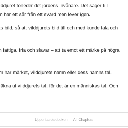
djuret förleder det jordens invånare. Det säger till
m har ett sår från ett svärd men lever igen.
 bild, så att vilddjurets bild till och med kunde tala och
 fattiga, fria och slavar – att ta emot ett märke på högra
m har märket, vilddjurets namn eller dess namns tal.
kna ut vilddjurets tal, för det är en människas tal. Och
Uppenbarelseboken — All Chapters