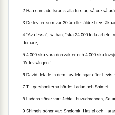
2
Han samlade Israels alla furstar, så också prä
3
De leviter som var 30 år eller äldre blev räkna
4
“Av dessa”, sa han, “ska 24 000 leda arbetet 
domare,
5
4 000 ska vara dörrvakter och 4 000 ska lovsju
för lovsången."
6
David delade in dem i avdelningar efter Levis
7
Till gershoniterna hörde: Ladan och Shimei.
8
Ladans söner var: Jehiel, huvudmannen, Setam 
9
Shimeis söner var: Shelomit, Hasiel och Haran