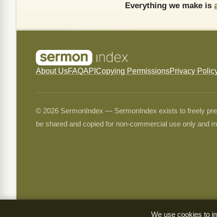
Everything we make is
About Us
FAQ
API
Copying Permissions
Privacy Polic
© 2026 SermonIndex — SermonIndex exists to freely preser
be shared and copied for non-commercial use only and m
We use cookies to im