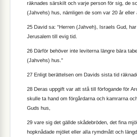
räknades särskilt och varje person för sig, de s
(Jahvehs) hus, nämligen de som var 20 år eller 
25
David sa: “Herren (Jahveh), Israels Gud, har lå
Jerusalem till evig tid.
26
Därför behöver inte leviterna längre bära tabe
(Jahvehs) hus."
27
Enligt berättelsen om Davids sista tid räknad
28
Deras uppgift var att stå till förfogande för 
skulle ta hand om förgårdarna och kamrarna och r
Guds hus,
29
vare sig det gällde skådebröden, det fina mjöl
hopknådade mjölet eller alla rymdmått och läng