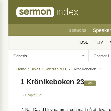
Speake
SERMONS:
BSB
KJV
Home
›
Bibles
›
Swedish NT+
›
1 Krönikeboken 23
1 Krönikeboken 23
SVK
‹ Chapter 22
1
När David blev gammal och mätt på att leva, gj