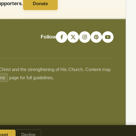
pporters.
Donate
Follow
 Christ and the strengthening of His Church. Content may
ons
page for full guidelines.
cept
Decline