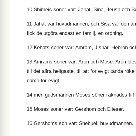
10
Shimeis söner var: Jahat, Sina, Jeush och Be
11
Jahat var huvudmannen, och Sisa var den an
fick de utgöra endast en familj, en ordning.
12
Kehats söner var: Amram, Jishar, Hebron och 
13
Amrams söner var: Aron och Mose. Aron blev 
till det allra heligaste, till att för evigt tända 
namn för evigt,
14
men gudsmannen Moses söner räknades till 
15
Moses söner var: Gershom och Elieser.
16
Gershoms son var: Shebuel, huvudmannen.