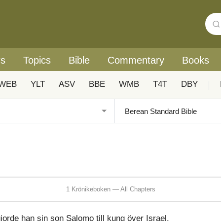
rs
Topics
Bible
Commentary
Books
WEB
YLT
ASV
BBE
WMB
T4T
DBY
|
1 Krönikeboken — All Chapters
orde han sin son Salomo till kung över Israel.