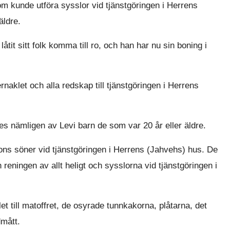
om kunde utföra sysslor vid tjänstgöringen i Herrens
äldre.
tit sitt folk komma till ro, och han har nu sin boning i
rnaklet och alla redskap till tjänstgöringen i Herrens
es nämligen av Levi barn de som var 20 år eller äldre.
Arons söner vid tjänstgöringen i Herrens (Jahvehs) hus. De
eningen av allt heligt och sysslorna vid tjänstgöringen i
et till matoffret, de osyrade tunnkakorna, plåtarna, det
dmått.