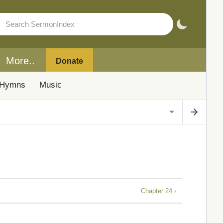
More..
Donate
Hymns
Music
Chapter 24 ›