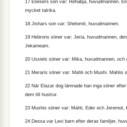
17
Eliesers son var: Rehabja, huvudmannen. El
mycket talrika.
18
Jishars son var: Shelomit, huvudmannen.
19
Hebrons söner var: Jeria, huvudmannen, den a
Jekameam.
20
Ussiels söner var: Mika, huvudmannen, och d
21
Meraris söner var: Mahli och Mushi. Mahlis s
22
När Elazar dog lämnade han inga söner efter si
dem till hustrur.
23
Mushis söner var: Mahli, Eder och Jeremot, t
24
Dessa var Levi barn efter deras familjer, h