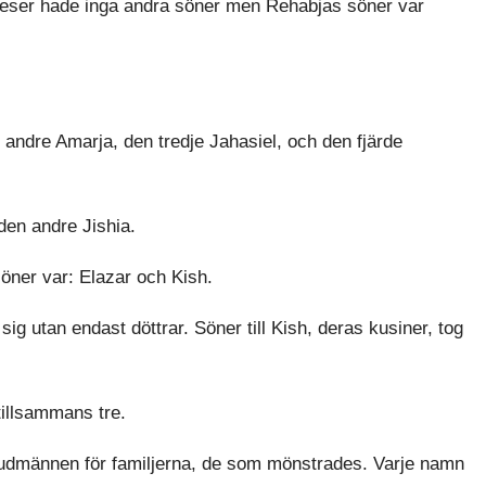
ieser hade inga andra söner men Rehabjas söner var
ndre Amarja, den tredje Jahasiel, och den fjärde
en andre Jishia.
öner var: Elazar och Kish.
g utan endast döttrar. Söner till Kish, deras kusiner, tog
illsammans tre.
uvudmännen för familjerna, de som mönstrades. Varje namn