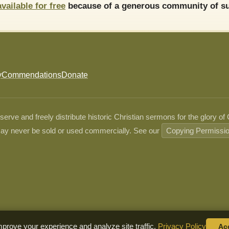
available for free
because of a generous community of su
y
Commendations
Donate
ve and freely distribute historic Christian sermons for the glory of
ay never be sold or used commercially. See our
Copying Permissi
prove your experience and analyze site traffic.
Privacy Policy
Ac