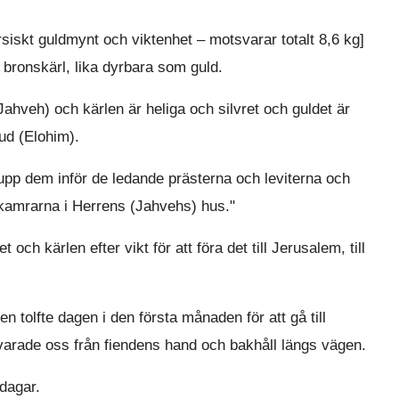
rsiskt guldmynt och viktenhet – motsvarar totalt 8,6 kg]
 bronskärl, lika dyrbara som guld.
(Jahveh) och kärlen är heliga och silvret och guldet är
Gud (Elohim).
upp dem inför de ledande prästerna och leviterna och
i kamrarna i Herrens (Jahvehs) hus."
och kärlen efter vikt för att föra det till Jerusalem, till
 tolfte dagen i den första månaden för att gå till
arade oss från fiendens hand och bakhåll längs vägen.
 dagar.