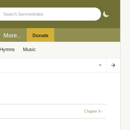
More..
Donate
Hymns
Music
Chapter 9 ›