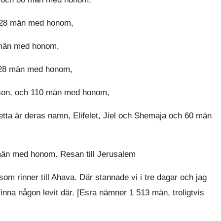
 128 män med honom,
0 män med honom,
h 28 män med honom,
son, och 110 män med honom,
ta är deras namn, Elifelet, Jiel och Shemaja och 60 män
män med honom. Resan till Jerusalem
om rinner till Ahava. Där stannade vi i tre dagar och jag
inna någon levit där. [Esra nämner 1 513 män, troligtvis