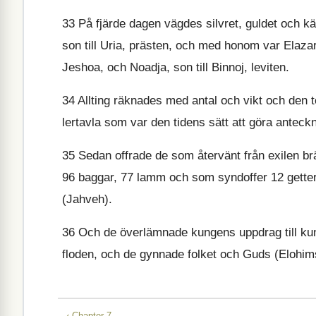
33
På fjärde dagen vägdes silvret, guldet och k
son till Uria, prästen, och med honom var Elazar
Jeshoa, och Noadja, son till Binnoj, leviten.
34
Allting räknades med antal och vikt och den 
lertavla som var den tidens sätt att göra antecknin
35
Sedan offrade de som återvänt från exilen bränn
96 baggar, 77 lamm och som syndoffer 12 getter a
(Jahveh).
36
Och de överlämnade kungens uppdrag till kun
floden, och de gynnade folket och Guds (Elohim
‹ Chapter 7