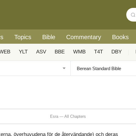
rs
Topics
Bible
Commentary
Books
WEB
YLT
ASV
BBE
WMB
T4T
DBY
|
Esra — All Chapters
kerna, överhuvudena för de återvändande) och deras