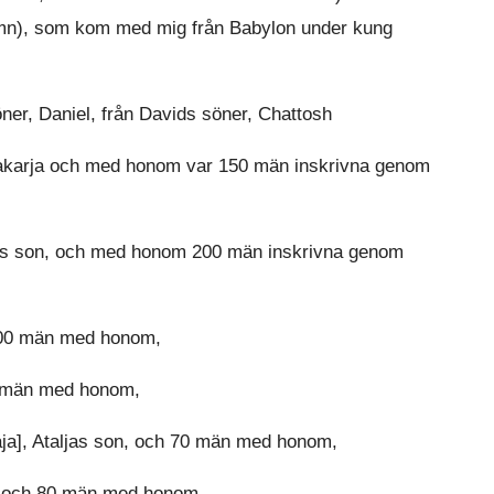
amn), som kom med mig från Babylon under kung
er, Daniel, från Davids söner, Chattosh
Sakarja och med honom var 150 män inskrivna genom
jas son, och med honom 200 män inskrivna genom
300 män med honom,
0 män med honom,
aja], Ataljas son, och 70 män med honom,
n, och 80 män med honom,