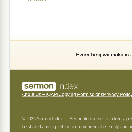
Everything we make is
About Us
FAQ
API
Copying Permissions
Privacy Polic
© 2026 SermonIndex — SermonIndex exists to freely preser
be shared and copied for non-commercial use only and m