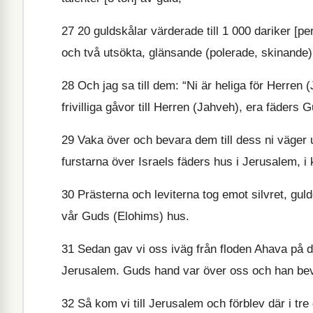
27
20 guldskålar värderade till 1 000 dariker [pe
och två utsökta, glänsande (polerade, skinande)
28
Och jag sa till dem: “Ni är heliga för Herren 
frivilliga gåvor till Herren (Jahveh), era fäders 
29
Vaka över och bevara dem till dess ni väger 
furstarna över Israels fäders hus i Jerusalem, 
30
Prästerna och leviterna tog emot silvret, guldet 
vår Guds (Elohims) hus.
31
Sedan gav vi oss iväg från floden Ahava på den
Jerusalem. Guds hand var över oss och han bev
32
Så kom vi till Jerusalem och förblev där i tre