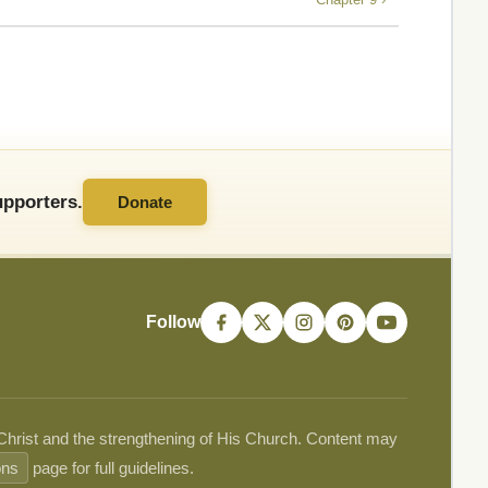
pporters.
Donate
Follow
 Christ and the strengthening of His Church. Content may
ons
page for full guidelines.