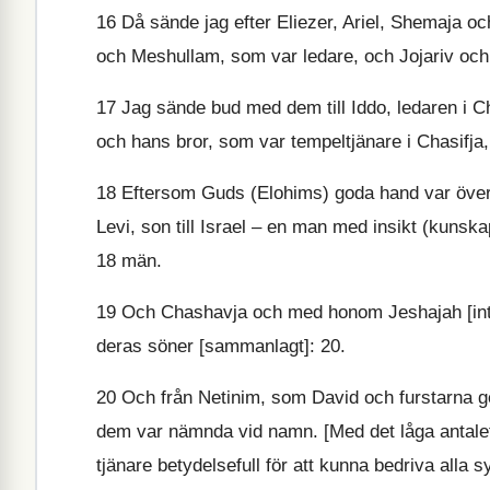
16
Då sände jag efter Eliezer, Ariel, Shemaja o
och Meshullam, som var ledare, och Jojariv och
17
Jag sände bud med dem till Iddo, ledaren i Ch
och hans bror, som var tempeltjänare i Chasifja, 
18
Eftersom Guds (Elohims) goda hand var över mi
Levi, son till Israel – en man med insikt (kunsk
18 män.
19
Och Chashavja och med honom Jeshajah [inte 
deras söner [sammanlagt]: 20.
20
Och från Netinim, som David och furstarna gett 
dem var nämnda vid namn. [Med det låga antalet
tjänare betydelsefull för att kunna bedriva alla 