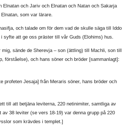
ch Elnatan och Jariv och Elnatan och Natan och Sakarja
 Elnatan, som var lärare.
asifja, och talade om för dem vad de skulle säga till Iddo
i syfte att ge oss präster till vår Guds (Elohims) hus.
g, sände de Sherevja – son (ättling) till Machli, son till
ap, förståelse), och hans söner och bröder [sammanlagt]:
profeten Jesaja] från Meraris söner, hans bröder och
till att betjäna leviterna, 220 netinimiter, samtliga av
 av 38 leviter (se vers 18-19) var denna grupp på 220
sysslor som krävdes i templet.]