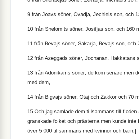
9
från Joavs söner, Ovadja, Jechiels son, och
10
från Shelomits söner, Josifjas son, och 16
11
från Bevajs söner, Sakarja, Bevajs son, oc
12
från Azeggads söner, Jochanan, Hakkatans 
13
från Adonikams söner, de kom senare men det
med dem,
14
från Bigvajs söner, Otaj och Zakkor och 70 
15
Och jag samlade dem tillsammans till floden s
granskade folket och prästerna men kunde inte f
över 5 000 tillsammans med kvinnor och barn.]