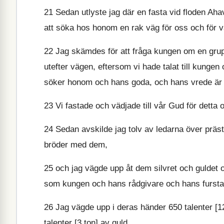
21
Sedan utlyste jag där en fasta vid floden Ahav
att söka hos honom en rak väg för oss och för v
22
Jag skämdes för att fråga kungen om en grupp 
utefter vägen, eftersom vi hade talat till kunge
söker honom och hans goda, och hans vrede ä
23
Vi fastade och vädjade till vår Gud för detta
24
Sedan avskilde jag tolv av ledarna över präs
bröder med dem,
25
och jag vägde upp åt dem silvret och guldet oc
som kungen och hans rådgivare och hans furstar 
26
Jag vägde upp i deras händer 650 talenter [12 
talenter [3 ton] av guld,