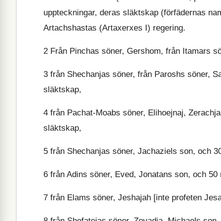
uppteckningar, deras släktskap (förfädernas n
Artachshastas (Artaxerxes I) regering.
2
Från Pinchas söner, Gershom, från Itamars sön
3
från Shechanjas söner, från Paroshs söner, 
släktskap,
4
från Pachat-Moabs söner, Elihoejnaj, Zerach
släktskap,
5
från Shechanjas söner, Jachaziels son, och 
6
från Adins söner, Eved, Jonatans son, och 5
7
från Elams söner, Jeshajah [inte profeten Jes
8
från Shefatejas söner, Zevadja, Michaels so