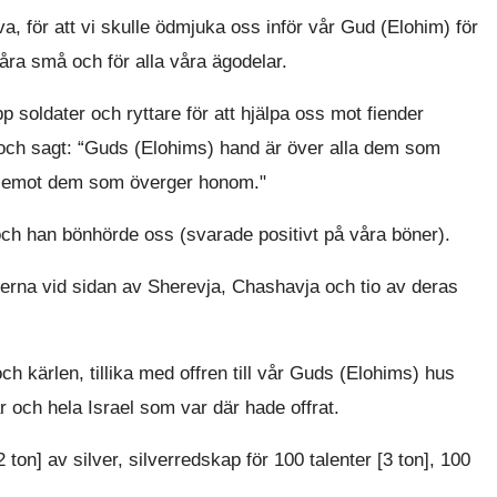
a, för att vi skulle ödmjuka oss inför vår Gud (Elohim) för
åra små och för alla våra ägodelar.
soldater och ryttare för att hjälpa oss mot fiender
n och sagt: “Guds (Elohims) hand är över alla dem som
r emot dem som överger honom."
 och han bönhörde oss (svarade positivt på våra böner).
terna vid sidan av Sherevja, Chashavja och tio av deras
h kärlen, tillika med offren till vår Guds (Elohims) hus
och hela Israel som var där hade offrat.
ton] av silver, silverredskap för 100 talenter [3 ton], 100