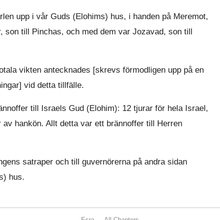
ärlen upp i vår Guds (Elohims) hus, i handen på Meremot,
, son till Pinchas, och med dem var Jozavad, son till
totala vikten antecknades [skrevs förmodligen upp på en
gar] vid detta tillfälle.
offer till Israels Gud (Elohim): 12 tjurar för hela Israel,
v hankön. Allt detta var ett brännoffer till Herren
gens satraper och till guvernörerna på andra sidan
s) hus.
Esra — All Chapters