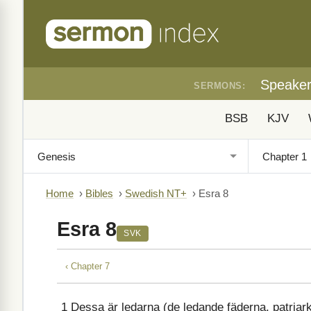
Speake
SERMONS:
BSB
KJV
Home
›
Bibles
›
Swedish NT+
›
Esra 8
Esra 8
SVK
‹ Chapter 7
1
Dessa är ledarna (de ledande fäderna, patriar