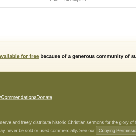
available for free
because of a generous community of su
y
Commendations
Donate
ve and freely distribute historic Christian sermons for the glory of
ay never be sold or used commercially. See our
Copying Permissi