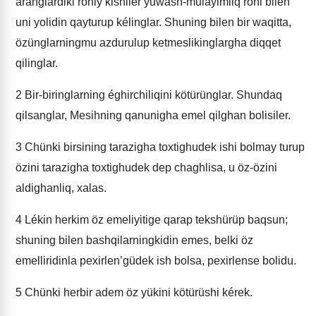
aranglardiki rohiy kishiler yuwash-mulayimliq rohi bilen
uni yolidin qayturup kélinglar. Shuning bilen bir waqitta,
özünglarningmu azdurulup ketmeslikinglargha diqqet
qilinglar.
2
Bir-biringlarning éghirchiliqini kötürünglar. Shundaq
qilsanglar, Mesihning qanunigha emel qilghan bolisiler.
3
Chünki birsining tarazigha toxtighudek ishi bolmay turup
özini tarazigha toxtighudek dep chaghlisa, u öz-özini
aldighanliq, xalas.
4
Lékin herkim öz emeliyitige qarap tekshürüp baqsun;
shuning bilen bashqilarningkidin emes, belki öz
emelliridinla pexirlen’güdek ish bolsa, pexirlense bolidu.
5
Chünki herbir adem öz yükini kötürüshi kérek.