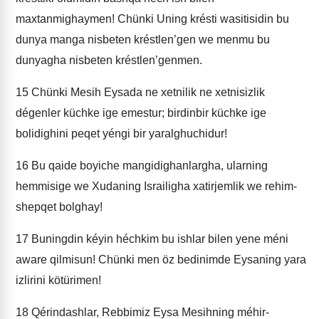
maxtanmighaymen! Chünki Uning krésti wasitisidin bu
dunya manga nisbeten kréstlen’gen we menmu bu
dunyagha nisbeten kréstlen’genmen.
15
Chünki Mesih Eysada ne xetnilik ne xetnisizlik
dégenler küchke ige emestur; birdinbir küchke ige
bolidighini peqet yéngi bir yaralghuchidur!
16
Bu qaide boyiche mangidighanlargha, ularning
hemmisige we Xudaning Israiligha xatirjemlik we rehim-
shepqet bolghay!
17
Buningdin kéyin héchkim bu ishlar bilen yene méni
aware qilmisun! Chünki men öz bedinimde Eysaning yara
izlirini kötürimen!
18
Qérindashlar, Rebbimiz Eysa Mesihning méhir-