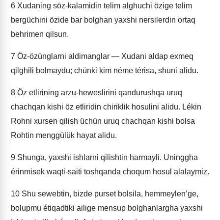
6
Xudaning söz-kalamidin telim alghuchi özige telim
bergüchini özide bar bolghan yaxshi nersilerdin ortaq
behrimen qilsun.
7
Öz-özünglarni aldimanglar — Xudani aldap exmeq
qilghili bolmaydu; chünki kim néme térisa, shuni alidu.
8
Öz etlirining arzu-heweslirini qandurushqa uruq
chachqan kishi öz etliridin chiriklik hosulini alidu. Lékin
Rohni xursen qilish üchün uruq chachqan kishi bolsa
Rohtin menggülük hayat alidu.
9
Shunga, yaxshi ishlarni qilishtin harmayli. Uninggha
érinmisek waqti-saiti toshqanda choqum hosul alalaymiz.
10
Shu sewebtin, bizde purset bolsila, hemmeylen’ge,
bolupmu étiqadtiki ailige mensup bolghanlargha yaxshi