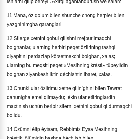
ishlarni qilip béreyli. Axirqi agahlandurush we salam
11
Mana, öz qolum bilen shunche chong herpler bilen
yazghinimgha qaranglar!
12
Silerge xetnini qobul qilishni mejburlimaqchi
bolghanlar, ularning herbiri peqet özlirining tashqi
qiyapitini perdazlap körsetmekchi bolghan, xalas;
ularning bu meqsiti peqet «Mesihning krésti» tüpeylidin
bolghan ziyankeshliktin qéchishtin ibaret, xalas.
13
Chünki ular özlirimu xetne qilin’ghini bilen Tewrat
qanunigha emel qilmaydu; lékin ular etliringlardin
maxtinish üchün beribir silerni xetnini qobul qildurmaqchi
bolidu.
14
Özümni élip éytsam, Rebbimiz Eysa Mesihning
krésttiki ölümidin bashqa héch ish bilen