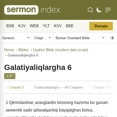
BSB
KJV
WEB
YLT
ASV
BBE
Donate
Home
›
Bibles
›
Uyghur Bible (modern latin script)
›
Galatiyaliqlargha 6
Galatiyaliqlargha 6
LAT
‹ Chapter 5
Galatiyaliqlargha — All Chapters
Chapter 7 ›
1
Qérindashlar, aranglardin birsining hazirmu bir gunah-
sewenlik sadir qiliwatqanliqi bayqalghan bolsa,