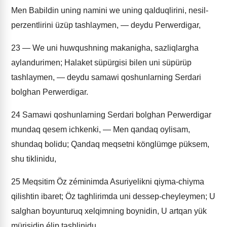
Men Babildin uning namini we uning qalduqlirini, nesil-
perzentlirini üzüp tashlaymen, — deydu Perwerdigar,
23
— We uni huwqushning makanigha, sazliqlargha
aylandurimen; Halaket süpürgisi bilen uni süpürüp
tashlaymen, — deydu samawi qoshunlarning Serdari
bolghan Perwerdigar.
24
Samawi qoshunlarning Serdari bolghan Perwerdigar
mundaq qesem ichkenki, — Men qandaq oylisam,
shundaq bolidu; Qandaq meqsetni könglümge püksem,
shu tiklinidu,
25
Meqsitim Öz zéminimda Asuriyelikni qiyma-chiyma
qilishtin ibaret; Öz taghlirimda uni dessep-cheyleymen; U
salghan boyunturuq xelqimning boynidin, U artqan yük
mürisidin élip tashlinidu.