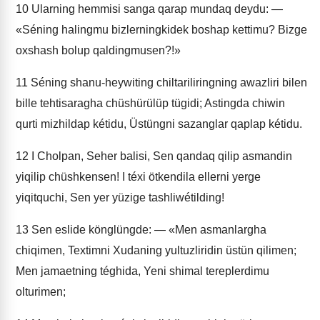
10
Ularning hemmisi sanga qarap mundaq deydu: —
«Séning halingmu bizlerningkidek boshap kettimu? Bizge
oxshash bolup qaldingmusen?!»
11
Séning shanu-heywiting chiltariliringning awazliri bilen
bille tehtisaragha chüshürülüp tügidi; Astingda chiwin
qurti mizhildap kétidu, Üstüngni sazanglar qaplap kétidu.
12
I Cholpan, Seher balisi, Sen qandaq qilip asmandin
yiqilip chüshkensen! I téxi ötkendila ellerni yerge
yiqitquchi, Sen yer yüzige tashliwétilding!
13
Sen eslide könglüngde: — «Men asmanlargha
chiqimen, Textimni Xudaning yultuzliridin üstün qilimen;
Men jamaetning téghida, Yeni shimal tereplerdimu
olturimen;