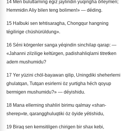
14
Men bulutlarning égiz jayliridin yuqirigha örleymen;
Hemmidin Aliy bilen teng bolimen!» — déding.
15
Halbuki sen tehtisaragha, Chongqur hangning
tégilirige chüshürüldung».
16
Séni körgenler sanga yéqindin sinchilap qarap: —
«Jahanni zilzilige keltürgen, padishahliqlarni titretken
adem mushumidu?
17
Yer yüzini chöl-bayawan qilip, Uningdiki sheherlerni
ghulatqan, Tutqan esirlerni öz yurtigha héch qoyup
bermigen mushumidu?» — déyishidu.
18
Mana ellerning shahliri birimu qalmay «shan-
sherep»te, qarangghuluqtiki öz öyide yétishidu,
19
Biraq sen kemsitilgen chirigen bir shax kebi,