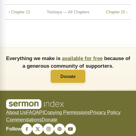
‹ Chapter 13
Yeshaya — All Chapters
Chapter 15 ›
Everything we make is
available for free
because of
a generous community of supporters.
Donate
About Us
FAQ
API
Copying Permissions
Privacy Policy
Commendations
Donate
Follow