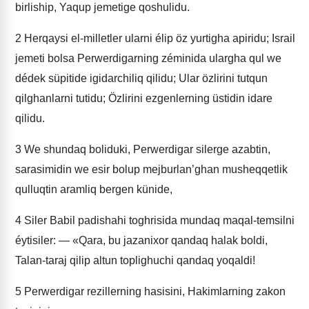
birliship, Yaqup jemetige qoshulidu.
2
Herqaysi el-milletler ularni élip öz yurtigha apiridu; Israil
jemeti bolsa Perwerdigarning zéminida ulargha qul we
dédek süpitide igidarchiliq qilidu; Ular özlirini tutqun
qilghanlarni tutidu; Özlirini ezgenlerning üstidin idare
qilidu.
3
We shundaq boliduki, Perwerdigar silerge azabtin,
sarasimidin we esir bolup mejburlan’ghan musheqqetlik
qulluqtin aramliq bergen künide,
4
Siler Babil padishahi toghrisida mundaq maqal-temsilni
éytisiler: — «Qara, bu jazanixor qandaq halak boldi,
Talan-taraj qilip altun toplighuchi qandaq yoqaldi!
5
Perwerdigar rezillerning hasisini, Hakimlarning zakon