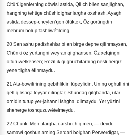
Öltürülgenlerning döwisi astida, Qilich bilen sanjilghan,
hangning tehtige chüshidighanlargha oxshash, Ayagh
astida dessep-cheylen’gen ölüktek, Öz görüngdin
mehrum bolup tashliwétilding.
20
Sen ashu padishahlar bilen birge depne qilinmaysen,
Chünki öz yurtungni weyran qilghansen, Öz xelqingni
öltürüwetkensen; Rezillik qilghuchilarning nesli hergiz
yene tilgha élinmaydu.
21
Ata-bowilirining qebihlikliri tüpeylidin, Uning oghullirini
qetl qilishqa teyyar qilinglar; Shundaq qilghanda, ular
ornidin turup yer-jahanni ishghal qilmaydu, Yer yüzini
sheherge toshquzuwételmeydu.
22
Chünki Men ulargha qarshi chiqimen, — deydu
samawi qoshunlarning Serdari bolghan Perwerdigar, —