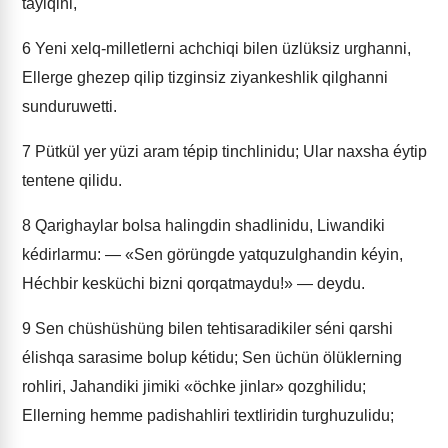
tayiqini,
6
Yeni xelq-milletlerni achchiqi bilen üzlüksiz urghanni,
Ellerge ghezep qilip tizginsiz ziyankeshlik qilghanni
sunduruwetti.
7
Pütkül yer yüzi aram tépip tinchlinidu; Ular naxsha éytip
tentene qilidu.
8
Qarighaylar bolsa halingdin shadlinidu, Liwandiki
kédirlarmu: — «Sen görüngde yatquzulghandin kéyin,
Héchbir kesküchi bizni qorqatmaydu!» — deydu.
9
Sen chüshüshüng bilen tehtisaradikiler séni qarshi
élishqa sarasime bolup kétidu; Sen üchün ölüklerning
rohliri, Jahandiki jimiki «öchke jinlar» qozghilidu;
Ellerning hemme padishahliri textliridin turghuzulidu;