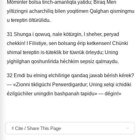
Möminler bolsa tinch-amanliqta yatidu; Biraq Men
yiltizingni acharchiliq bilen yoqitimen Qalghan qismingmu
u tereptin öltürülidu.
31
Shunga i qowuq, nale kötürgin, I sheher, peryad
chekkin! I Filistiye, sen bolsang érip ketkensen! Chünki
shimal tereptin is-tüteklik bir tüwrük örleydu; Uning
yighilghan qoshunlirida héchkim sepsiz qalmaydu.
32
Emdi bu elning elchilirige qandaq jawab bérish kérek?
— «Zionni tikligüchi Perwerdigardur; Uning xelqi ichidiki
ézilgüchiler uningdin bashpanah tapidu» — dégin!»
Cite / Share This Page