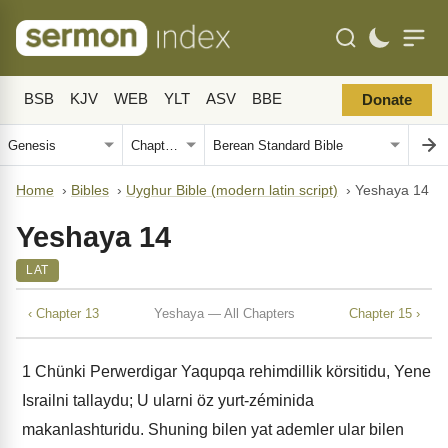
BSB
KJV
WEB
YLT
ASV
BBE
Donate
Home
›
Bibles
›
Uyghur Bible (modern latin script)
›
Yeshaya 14
Yeshaya 14
LAT
‹ Chapter 13
Yeshaya — All Chapters
Chapter 15 ›
1
Chünki Perwerdigar Yaqupqa rehimdillik körsitidu, Yene
Israilni tallaydu; U ularni öz yurt-zéminida
makanlashturidu. Shuning bilen yat ademler ular bilen