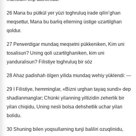
26
Mana bu pütkül yer yüzi toghruluq irade qilin’ghan
meqsettur, Mana bu barliq ellerning üstige uzartilghan
qoldur.
27
Perwerdigar mundaq meqsetni pükkeniken, Kim uni
tosalisun? Uning qoli uzartilghaniken, kim uni
yanduralisun? Filistiye toghruluq bir söz
28
Ahaz padishah ölgen yilida mundaq wehiy yüklendi: —
29
I Filistiye, hemminglar, «Bizni urghan tayaq sundi» dep
shadlanmanglar; Chünki yilanning yiltizidin zeherlik bir
yilan chiqidu, Uning nesli bolsa dehshetlik uchar yilan
bolidu.
30
Shuning bilen yoqsullarning tunji baliliri ozuqlinidu,