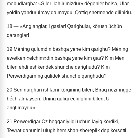
mebudlargha: «Siler ilahlirimizdur» dégenler bolsa, Ular
yoldin yandurulmay qalmaydu, Qattiq shermende qilinidu.
18
— «Anglanglar, i gaslar! Qarighular, körüsh üchün
qaranglar!
19
Méning qulumdin bashqa yene kim qarighu? Méning
ewetken «elchim»din bashqa yene kim gas? Kim Men
bilen ehdileshkendek shunche qarighudu? Kim
Perwerdigarning qulidek shunche qarighudu?
20
Sen nurghun ishlarni körgining bilen, Biraq neziringge
héch almaysen; Uning quliqi échilghini bilen, U
anglimaydu».
21
Perwerdigar Öz heqqaniyliqi üchün layiq kördiki,
Tewrat-qanunini ulugh hem shan-shereplik dep körsetti.