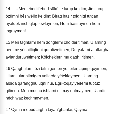
14
— «Men ebedil’ebed sükütte turup keldim; Jim turup
özümni bésiwélip keldim; Biraq hazir tolghiqi tutqan
ayaldek inchiqlap towlaymen; Hem hasiraymen hem
ingraymen!
15
Men taghlarni hem dönglerni chölderitimen, Ularning
hemme yéshilliqlirini qurutiwétimen; Deryalarni arallargha
aylanduruwétimen; Kölcheklernimu qaghjiritimen.
16
Qarighularni özi bilmigen bir yol bilen apirip qoyimen,
Ularni ular bilmigen yollarda yétekleymen; Ularning
aldida qarangghuluqni nur, Egri-toqay yerlerni tüptüz
qilimen. Men mushu ishlarni qilmay qalmaymen, Ulardin
héch waz kechmeymen.
17
Oyma mebudlargha tayan’ghanlar, Quyma