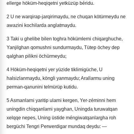
ellerge höküm-heqiqetni yetküzüp béridu.
2
U ne warqirap-jarqirimaydu, ne chuqan kötürmeydu ne
awazini kochilarda anglatmaydu.
3
Taki u ghelibe bilen toghra hökümlerni chiqarghuche,
Yanjilghan qomushni sundurmaydu, Tütep öchey dep
qalghan pilikni öchürmeydu;
4
Höküm-heqiqetni yer yüzide tiklimigüche, U
halsizlanmaydu, köngli yanmaydu; Arallarmu uning
perman-qanunini telmürüp kutidu.
5
Asmanlarni yaritip ularni kergen, Yer-zéminni hem
uningdin chiqqanlarni yayghan, Uningda turuwatqan
xelqqe nepes, Uning üstide méngiwatqanlargha roh
bergüchi Tengri Perwerdigar mundaq deydu: —