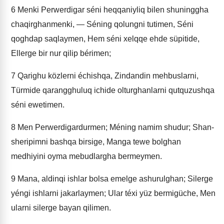
6
Menki Perwerdigar séni heqqaniyliq bilen shuninggha
chaqirghanmenki, — Séning qolungni tutimen, Séni
qoghdap saqlaymen, Hem séni xelqqe ehde süpitide,
Ellerge bir nur qilip bérimen;
7
Qarighu közlerni échishqa, Zindandin mehbuslarni,
Türmide qarangghuluq ichide olturghanlarni qutquzushqa
séni ewetimen.
8
Men Perwerdigardurmen; Méning namim shudur; Shan-
sheripimni bashqa birsige, Manga tewe bolghan
medhiyini oyma mebudlargha bermeymen.
9
Mana, aldinqi ishlar bolsa emelge ashurulghan; Silerge
yéngi ishlarni jakarlaymen; Ular téxi yüz bermigüche, Men
ularni silerge bayan qilimen.