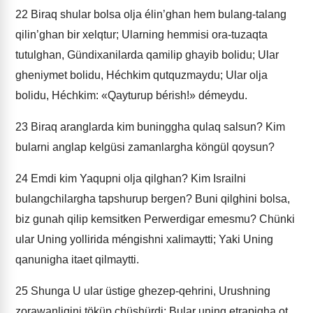
22
Biraq shular bolsa olja élin’ghan hem bulang-talang
qilin’ghan bir xelqtur; Ularning hemmisi ora-tuzaqta
tutulghan, Gündixanilarda qamilip ghayib bolidu; Ular
gheniymet bolidu, Héchkim qutquzmaydu; Ular olja
bolidu, Héchkim: «Qayturup bérish!» démeydu.
23
Biraq aranglarda kim buninggha qulaq salsun? Kim
bularni anglap kelgüsi zamanlargha köngül qoysun?
24
Emdi kim Yaqupni olja qilghan? Kim Israilni
bulangchilargha tapshurup bergen? Buni qilghini bolsa,
biz gunah qilip kemsitken Perwerdigar emesmu? Chünki
ular Uning yollirida méngishni xalimaytti; Yaki Uning
qanunigha itaet qilmaytti.
25
Shunga U ular üstige ghezep-qehrini, Urushning
zorawanliqini töküp chüshürdi; Bular uning etrapigha ot