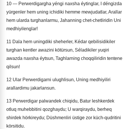
10
— Perwerdigargha yéngi naxsha éytinglar, I déngizda
yürgenler hem uning ichidiki hemme mewjudatlar, Arallar
hem ularda turghanlarmu, Jahanning chet-chetliridin Uni
medhiyilenglar!
11
Dala hem uningdiki sheherler, Kédar qebilisidikiler
turghan kentler awazini kötürsun, Séladikiler yuqiri
awazda naxsha éytsun, Taghlarning choqqiliridin tentene
qilsun!
12
Ular Perwerdigarni ulughlisun, Uning medhiyiliri
arallardimu jakarlansun.
13
Perwerdigar palwandek chiqidu, Batur leshkerdek
otluq muhebbitini qozghaydu; U warqiraydu, berheq
shirdek hörkireydu; Düshmenliri üstige zor küch-qudritini
körsitidu.