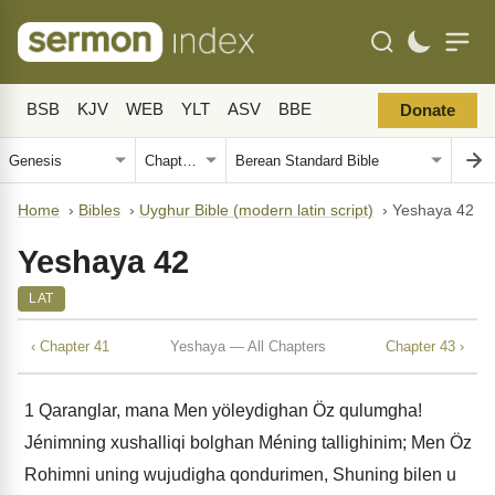
BSB
KJV
WEB
YLT
ASV
BBE
Donate
Home
›
Bibles
›
Uyghur Bible (modern latin script)
›
Yeshaya 42
Yeshaya 42
LAT
‹ Chapter 41
Yeshaya — All Chapters
Chapter 43 ›
1
Qaranglar, mana Men yöleydighan Öz qulumgha!
Jénimning xushalliqi bolghan Méning tallighinim; Men Öz
Rohimni uning wujudigha qondurimen, Shuning bilen u