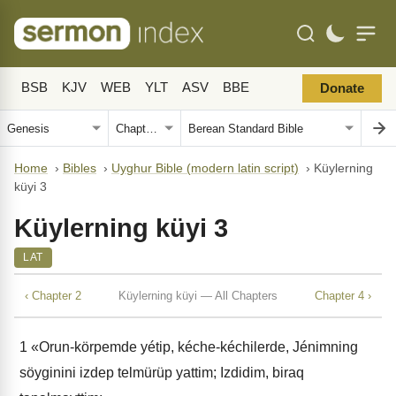
BSB
KJV
WEB
YLT
ASV
BBE
Donate
Home
›
Bibles
›
Uyghur Bible (modern latin script)
›
Küylerning
küyi 3
Küylerning küyi 3
LAT
‹ Chapter 2
Küylerning küyi — All Chapters
Chapter 4 ›
1
«Orun-körpemde yétip, kéche-kéchilerde, Jénimning
söyginini izdep telmürüp yattim; Izdidim, biraq