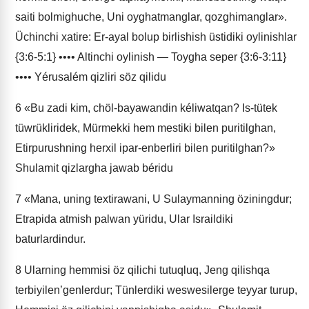
saiti bolmighuche, Uni oyghatmanglar, qozghimanglar».
Üchinchi xatire: Er-ayal bolup birlishish üstidiki oylinishlar
{3:6-5:1} •••• Altinchi oylinish — Toygha seper {3:6-3:11}
•••• Yérusalém qizliri söz qilidu
6
«Bu zadi kim, chöl-bayawandin kéliwatqan? Is-tütek
tüwrükliridek, Mürmekki hem mestiki bilen puritilghan,
Etirpurushning herxil ipar-enberliri bilen puritilghan?»
Shulamit qizlargha jawab béridu
7
«Mana, uning textirawani, U Sulaymanning öziningdur;
Etrapida atmish palwan yüridu, Ular Israildiki
baturlardindur.
8
Ularning hemmisi öz qilichi tutuqluq, Jeng qilishqa
terbiyilen’genlerdur; Tünlerdiki weswesilerge teyyar turup,