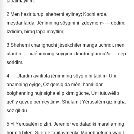
tapalmayttim;
2
Men hazir turup, sheherni aylinay; Kochilarda,
meydanlarda, Jénimning söyginini izdeymen» — dédim;
Izdidim, biraq tapalmayttim;
3
Sheherni charlighuchi jésekchiler manga uchridi, men
ulardin: — «Jénimning söyginini kördünglarmu?» — dep
soridim.
4
— Ulardin ayrilipla jénimning söyginini taptim; Uni
anamning öyige, Öz qorsiqida méni hamilidar
bolghanning hujrisigha élip kirmigüche, Uni tutuwélip
qet’iy qoyup bermeyttim». Shulamit Yérusalém qizlirigha
söz qilidu
5
«I Yérusalém qizliri, Jerenler we daladiki marallarning
hörmiti bilen, Silerge tapilaymenki, Muhebbetning waqit-