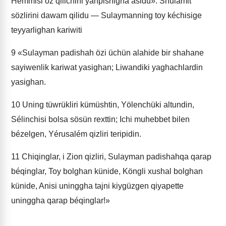
Hemmisi öz qilichini yanpishigha asidu». Shulamit
sözlirini dawam qilidu — Sulaymanning toy kéchisige
teyyarlighan kariwiti
9
«Sulayman padishah özi üchün alahide bir shahane
sayiwenlik kariwat yasighan; Liwandiki yaghachlardin
yasighan.
10
Uning tüwrükliri kümüshtin, Yölenchüki altundin,
Sélinchisi bolsa sösün rexttin; Ichi muhebbet bilen
bézelgen, Yérusalém qizliri teripidin.
11
Chiqinglar, i Zion qizliri, Sulayman padishahqa qarap
béqinglar, Toy bolghan künide, Köngli xushal bolghan
künide, Anisi uninggha tajni kiygüzgen qiyapette
uninggha qarap béqinglar!»