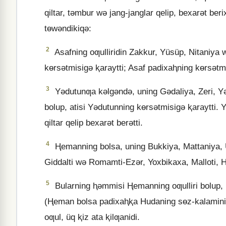
qiltar, tǝmbur wǝ jang-janglar qelip, bexarǝt ber
tɵwǝndikiqǝ:
2
Asafning oƣulliridin Zakkur, Yüsüp, Nitaniya w
kɵrsǝtmisigǝ ⱪaraytti; Asaf padixaⱨning kɵrsǝtmi
3
Yǝdutunƣa kǝlgǝndǝ, uning Gǝdaliya, Zeri, Yǝ
bolup, atisi Yǝdutunning kɵrsǝtmisigǝ ⱪaraytti
qiltar qelip bexarǝt berǝtti.
4
Ⱨemanning bolsa, uning Bukkiya, Mattaniya, U
Giddalti wǝ Romamti-Ezǝr, Yoxbikaxa, Malloti, Ⱨo
5
Bularning ⱨǝmmisi Ⱨemanning oƣulliri bolup,
(Ⱨeman bolsa padixaⱨⱪa Hudaning sɵz-kalamini 
oƣul, üq ⱪiz ata ⱪilƣanidi.