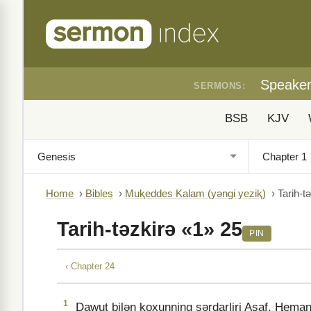
Speake
SERMONS:
BSB
KJV
Home
›
Bibles
›
Muⱪeddes Kalam (yǝngi yeziⱪ)
›
Tarih-t
Tarih-tǝzkirǝ «1» 25
PIN
‹ Chapter 24
1
Dawut bilǝn ⱪoxunning sǝrdarliri Asaf, Ⱨeman