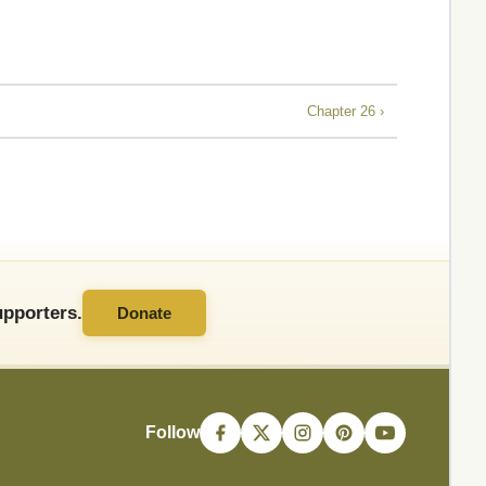
Chapter 26 ›
pporters.
Donate
Follow