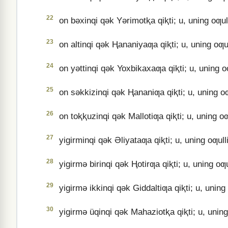
22
on bǝxinqi qǝk Yǝrimotⱪa qiⱪti; u, uning oƣullir
23
on altinqi qǝk Ⱨananiyaƣa qiⱪti; u, uning oƣulli
24
on yǝttinqi qǝk Yoxbikaxaƣa qiⱪti; u, uning oƣul
25
on sǝkkizinqi qǝk Ⱨananiƣa qiⱪti; u, uning oƣull
26
on toⱪⱪuzinqi qǝk Mallotiƣa qiⱪti; u, uning oƣull
27
yigirminqi qǝk Əliyataƣa qiⱪti; u, uning oƣulliri
28
yigirmǝ birinqi qǝk Ⱨotirƣa qiⱪti; u, uning oƣull
29
yigirmǝ ikkinqi qǝk Giddaltiƣa qiⱪti; u, uning oƣ
30
yigirmǝ üqinqi qǝk Mahaziotⱪa qiⱪti; u, uning oƣ