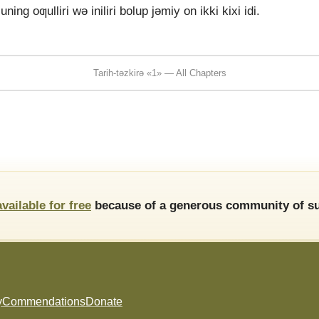
ng oƣulliri wǝ iniliri bolup jǝmiy on ikki kixi idi.
Tarih-tǝzkirǝ «1» — All Chapters
available for free
because of a generous community of su
y
Commendations
Donate