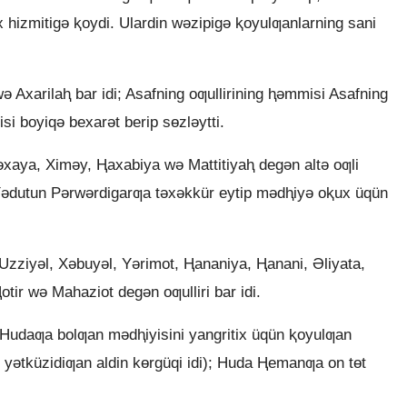
ix hizmitigǝ ⱪoydi. Ulardin wǝzipigǝ ⱪoyulƣanlarning sani
ǝ Axarilaⱨ bar idi; Asafning oƣullirining ⱨǝmmisi Asafning
si boyiqǝ bexarǝt berip sɵzlǝytti.
xaya, Ximǝy, Ⱨaxabiya wǝ Mattitiyaⱨ degǝn altǝ oƣli
. Yǝdutun Pǝrwǝrdigarƣa tǝxǝkkür eytip mǝdⱨiyǝ oⱪux üqün
zziyǝl, Xǝbuyǝl, Yǝrimot, Ⱨananiya, Ⱨanani, Əliyata,
tir wǝ Mahaziot degǝn oƣulliri bar idi.
 Hudaƣa bolƣan mǝdⱨiyisini yangritix üqün ⱪoyulƣan
yǝtküzidiƣan aldin kɵrgüqi idi); Huda Ⱨemanƣa on tɵt