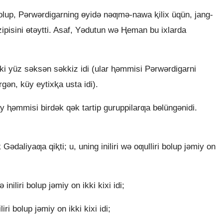
bolup, Pǝrwǝrdigarning ɵyidǝ nǝƣmǝ-nawa ⱪilix üqün, jang-
zipisini ɵtǝytti. Asaf, Yǝdutun wǝ Ⱨeman bu ixlarda
kki yüz sǝksǝn sǝkkiz idi (ular ⱨǝmmisi Pǝrwǝrdigarni
gǝn, küy eytixⱪa usta idi).
y ⱨǝmmisi birdǝk qǝk tartip guruppilarƣa bɵlüngǝnidi.
Gǝdaliyaƣa qiⱪti; u, uning iniliri wǝ oƣulliri bolup jǝmiy on
iniliri bolup jǝmiy on ikki kixi idi;
liri bolup jǝmiy on ikki kixi idi;