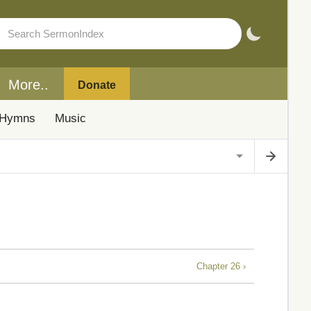
More..
Donate
Hymns
Music
Chapter 26 ›