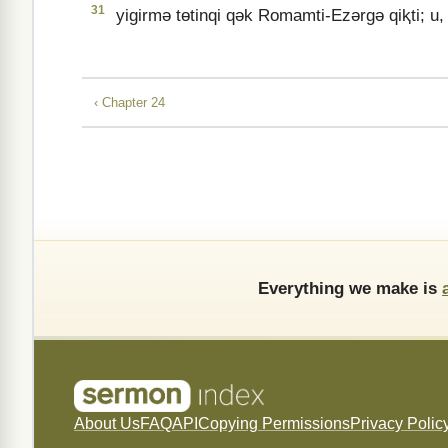
31
yigirmǝ tɵtinqi qǝk Romamti-Ezǝrgǝ qiⱪti; u, uni
‹ Chapter 24
Everything we make is
About Us
FAQ
API
Copying Permissions
Privacy Polic