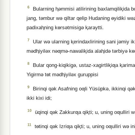
6
Bularning ⱨǝmmisi atilirining baxlamqiliⱪida 
jang, tǝmbur wǝ qiltar qelip Hudaning ɵyidiki wǝ
padixaⱨning kɵrsǝtmisigǝ ⱪaraytti.
7
Ular wǝ ularning ⱪerindaxlirining sani jǝmiy i
mǝdⱨiyilǝx nǝƣmǝ-nawaliⱪida alaⱨidǝ tǝrbiyǝ kɵr
8
Bular qong-kiqikigǝ, ustaz-xagirtliⱪiƣa ⱪarima
Yigirmǝ tɵt mǝdⱨiyilǝx guruppisi
9
Birinqi qǝk Asafning oƣli Yüsüpkǝ, ikkinqi qǝk 
ikki kixi idi;
10
üqinqi qǝk Zakkurƣa qiⱪti; u, uning oƣulliri wǝ 
11
tɵtinqi qǝk Izriƣa qiⱪti; u, uning oƣulliri wǝ ini