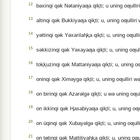
12
bǝxinqi qǝk Nǝtaniyaƣa qiⱪti; u uning oƣulliri w
13
altinqi qǝk Bukkiyaƣa qiⱪti; u, uning oƣulliri wǝ
14
yǝttinqi qǝk Yǝxarilaⱨⱪa qiⱪti; u, uning oƣulliri
15
sǝkkizinqi qǝk Yǝxayaƣa qiⱪti; u, uning oƣulliri
16
toⱪⱪuzinqi qǝk Mattaniyaƣa qiⱪti; u, uning oƣull
17
oninqi qǝk Ximǝygǝ qiⱪti; u, uning oƣulliri wǝ i
18
on birinqi qǝk Azarǝlgǝ qiⱪti; u wǝ uning oƣullir
19
on ikkinqi qǝk Ⱨasabiyaƣa qiⱪti; u, uning oƣulli
20
on üqinqi qǝk Xubayǝlgǝ qiⱪti; u, uning oƣulliri
21
on tɵtinqi qǝk Mattitiyaⱨⱪa qiⱪti; u, uning oƣull