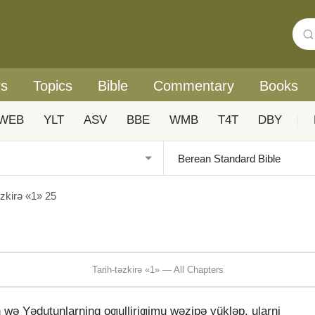
rs
Topics
Bible
Commentary
Books
WEB
YLT
ASV
BBE
WMB
T4T
DBY
|
ǝzkirǝ «1» 25
Tarih-tǝzkirǝ «1» — All Chapters
 wǝ Yǝdutunlarning oƣulliriƣimu wǝzipǝ yüklǝp, ularni