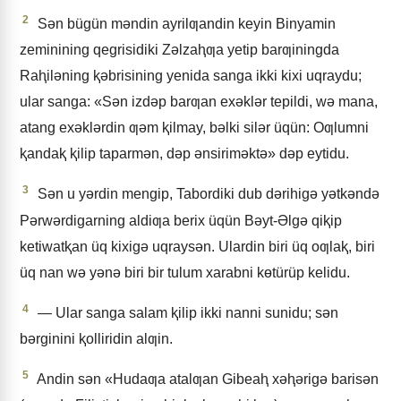
2
Sǝn bügün mǝndin ayrilƣandin keyin Binyamin
zeminining qegrisidiki Zǝlzaⱨƣa yetip barƣiningda
Raⱨilǝning ⱪǝbrisining yenida sanga ikki kixi uqraydu;
ular sanga: «Sǝn izdǝp barƣan exǝklǝr tepildi, wǝ mana,
atang exǝklǝrdin ƣǝm ⱪilmay, bǝlki silǝr üqün: Oƣlumni
ⱪandaⱪ ⱪilip taparmǝn, dǝp ǝnsirimǝktǝ» dǝp eytidu.
3
Sǝn u yǝrdin mengip, Tabordiki dub dǝrihigǝ yǝtkǝndǝ
Pǝrwǝrdigarning aldiƣa berix üqün Bǝyt-Əlgǝ qiⱪip
ketiwatⱪan üq kixigǝ uqraysǝn. Ulardin biri üq oƣlaⱪ, biri
üq nan wǝ yǝnǝ biri bir tulum xarabni kɵtürüp kelidu.
4
— Ular sanga salam ⱪilip ikki nanni sunidu; sǝn
bǝrginini ⱪolliridin alƣin.
5
Andin sǝn «Hudaƣa atalƣan Gibeaⱨ xǝⱨǝrigǝ barisǝn