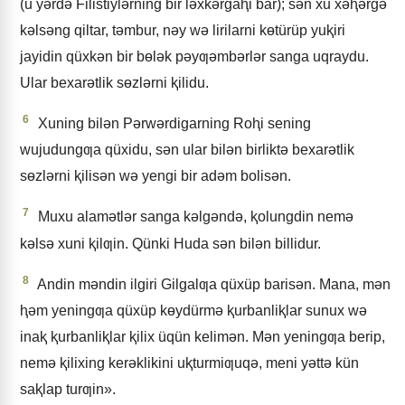
(u yǝrdǝ Filistiylǝrning bir lǝxkǝrgaⱨi bar); sǝn xu xǝⱨǝrgǝ
kǝlsǝng qiltar, tǝmbur, nǝy wǝ lirilarni kɵtürüp yuⱪiri
jayidin qüxkǝn bir bɵlǝk pǝyƣǝmbǝrlǝr sanga uqraydu.
Ular bexarǝtlik sɵzlǝrni ⱪilidu.
6
Xuning bilǝn Pǝrwǝrdigarning Roⱨi sening
wujudungƣa qüxidu, sǝn ular bilǝn birliktǝ bexarǝtlik
sɵzlǝrni ⱪilisǝn wǝ yengi bir adǝm bolisǝn.
7
Muxu alamǝtlǝr sanga kǝlgǝndǝ, ⱪolungdin nemǝ
kǝlsǝ xuni ⱪilƣin. Qünki Huda sǝn bilǝn billidur.
8
Andin mǝndin ilgiri Gilgalƣa qüxüp barisǝn. Mana, mǝn
ⱨǝm yeningƣa qüxüp kɵydürmǝ ⱪurbanliⱪlar sunux wǝ
inaⱪ ⱪurbanliⱪlar ⱪilix üqün kelimǝn. Mǝn yeningƣa berip,
nemǝ ⱪilixing kerǝklikini uⱪturmiƣuqǝ, meni yǝttǝ kün
saⱪlap turƣin».