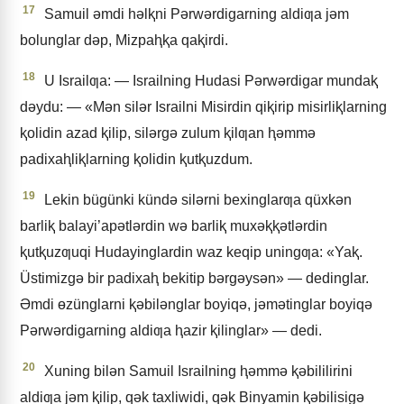
17
Samuil ǝmdi hǝlⱪni Pǝrwǝrdigarning aldiƣa jǝm
bolunglar dǝp, Mizpaⱨⱪa qaⱪirdi.
18
U Israilƣa: — Israilning Hudasi Pǝrwǝrdigar mundaⱪ
dǝydu: — «Mǝn silǝr Israilni Misirdin qiⱪirip misirliⱪlarning
ⱪolidin azad ⱪilip, silǝrgǝ zulum ⱪilƣan ⱨǝmmǝ
padixaⱨliⱪlarning ⱪolidin ⱪutⱪuzdum.
19
Lekin bügünki kündǝ silǝrni bexinglarƣa qüxkǝn
barliⱪ balayi’apǝtlǝrdin wǝ barliⱪ muxǝⱪⱪǝtlǝrdin
ⱪutⱪuzƣuqi Hudayinglardin waz keqip uningƣa: «Yaⱪ.
Üstimizgǝ bir padixaⱨ bekitip bǝrgǝysǝn» — dedinglar.
Əmdi ɵzünglarni ⱪǝbilǝnglar boyiqǝ, jǝmǝtinglar boyiqǝ
Pǝrwǝrdigarning aldiƣa ⱨazir ⱪilinglar» — dedi.
20
Xuning bilǝn Samuil Israilning ⱨǝmmǝ ⱪǝbililirini
aldiƣa jǝm ⱪilip, qǝk taxliwidi, qǝk Binyamin ⱪǝbilisigǝ