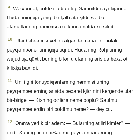
9
Wǝ xundaⱪ boldiki, u burulup Samuildin ayrilƣanda
Huda uningƣa yengi bir ⱪǝlb ata ⱪildi; wǝ bu
alamǝtlǝrning ⱨǝmmisi axu küni ǝmǝldǝ kɵrsitildi.
10
Ular Gibeaⱨƣa yetip kǝlgǝndǝ mana, bir bɵlǝk
pǝyƣǝmbǝrlǝr uningƣa uqridi; Hudaning Roⱨi uning
wujudiƣa qüxti, buning bilǝn u ularning arisida bexarǝt
ⱪilixⱪa baxlidi.
11
Uni ilgiri tonuydiƣanlarning ⱨǝmmisi uning
pǝyƣǝmbǝrlǝrning arisida bexarǝt ⱪilƣinini kɵrgǝndǝ ular
bir-birigǝ: — Kixning oƣliƣa nemǝ boptu? Saulmu
pǝyƣǝmbǝrlǝrdin biri boldimu nemǝ? — deyixti.
12
Əmma yǝrlik bir adǝm: — Bularning atiliri kimlǝr? —
dedi. Xuning bilǝn: «Saulmu pǝyƣǝmbǝrlǝrning