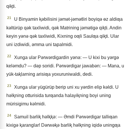
qiⱪti.
21
U Binyamin ⱪǝbilisini jǝmǝt-jǝmǝtliri boyiqǝ ɵz aldiƣa
kǝltürüp qǝk taxliwidi, qǝk Matrining jǝmǝtigǝ qiⱪti. Andin
keyin yǝnǝ qǝk taxliwidi, Kixning oƣli Saulƣa qiⱪti. Ular
uni izdiwidi, ǝmma uni tapalmidi.
22
Xunga ular Pǝrwǝrdigardin yǝnǝ: — U kixi bu yǝrgǝ
kelǝmdu? — dǝp soridi. Pǝrwǝrdigar jawabǝn: — Mana, u
yük-taⱪlarning arisiƣa yoxuruniwaldi, dedi.
23
Xunga ular yügürüp berip uni xu yǝrdin elip kǝldi. U
hǝlⱪning otturisida turƣanda halayiⱪning boyi uning
mürisigimu kǝlmidi.
24
Samuil barliⱪ hǝlⱪⱪǝ: — Əmdi Pǝrwǝrdigar talliƣan
kixigǝ ⱪaranglar! Dǝrwǝⱪǝ barliⱪ hǝlⱪning iqidǝ uningƣa