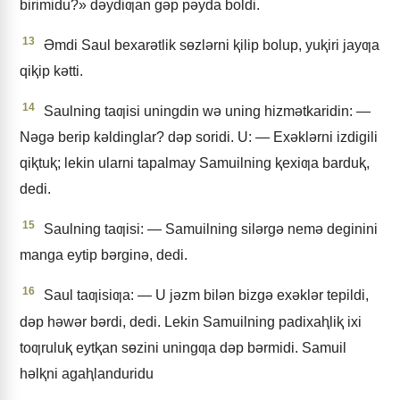
birimidu?» dǝydiƣan gǝp pǝyda boldi.
13
Əmdi Saul bexarǝtlik sɵzlǝrni ⱪilip bolup, yuⱪiri jayƣa
qiⱪip kǝtti.
14
Saulning taƣisi uningdin wǝ uning hizmǝtkaridin: —
Nǝgǝ berip kǝldinglar? dǝp soridi. U: — Exǝklǝrni izdigili
qiⱪtuⱪ; lekin ularni tapalmay Samuilning ⱪexiƣa barduⱪ,
dedi.
15
Saulning taƣisi: — Samuilning silǝrgǝ nemǝ deginini
manga eytip bǝrginǝ, dedi.
16
Saul taƣisiƣa: — U jǝzm bilǝn bizgǝ exǝklǝr tepildi,
dǝp hǝwǝr bǝrdi, dedi. Lekin Samuilning padixaⱨliⱪ ixi
toƣruluⱪ eytⱪan sɵzini uningƣa dǝp bǝrmidi. Samuil
hǝlⱪni agaⱨlanduridu