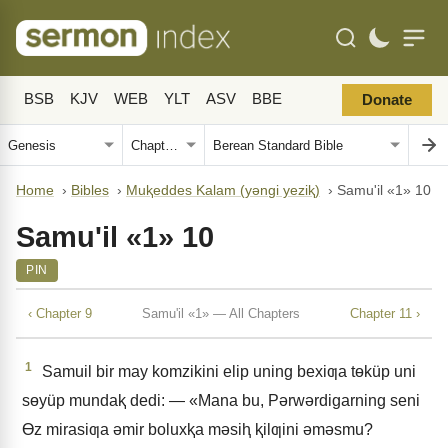
BSB
KJV
WEB
YLT
ASV
BBE
Donate
Home
›
Bibles
›
Muⱪeddes Kalam (yǝngi yeziⱪ)
›
Samu'il «1» 10
Samu'il «1» 10
PIN
‹ Chapter 9
Samu'il «1» — All Chapters
Chapter 11 ›
1
Samuil bir may komzikini elip uning bexiƣa tɵküp uni
sɵyüp mundaⱪ dedi: — «Mana bu, Pǝrwǝrdigarning seni
Ɵz mirasiƣa ǝmir boluxⱪa mǝsiⱨ ⱪilƣini ǝmǝsmu?