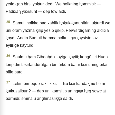
yetidiƣan birsi yoⱪtur, dedi. Wǝ hǝlⱪning ⱨǝmmisi: —
Padixaⱨ yaxisun! — dǝp towlaxti.
25
Samuil hǝlⱪⱪǝ padixaⱨliⱪ ⱨoⱪuⱪ-ⱪanunlirini uⱪturdi wǝ
uni oram yazma ⱪilip yezip qiⱪip, Pǝrwǝrdigarning aldiƣa
ⱪoydi. Andin Samuil ⱨǝmmǝ hǝlⱪni, ⱨǝrⱪaysisini ɵz
ɵylirigǝ ⱪayturdi.
26
Saulmu ⱨǝm Gibeaⱨdiki ɵyigǝ ⱪaytti; kɵngülliri Huda
tǝripidin tǝsirlǝndürülgǝn bir türküm batur kixi uning bilǝn
billǝ bardi.
27
Lekin birnǝqqǝ rǝzil kixi: — Bu kixi ⱪandaⱪmu bizni
ⱪutⱪuzalisun? — dǝp uni kǝmsitip uningƣa ⱨeq sowƣat
bǝrmidi; ǝmma u anglimasliⱪⱪa saldi.