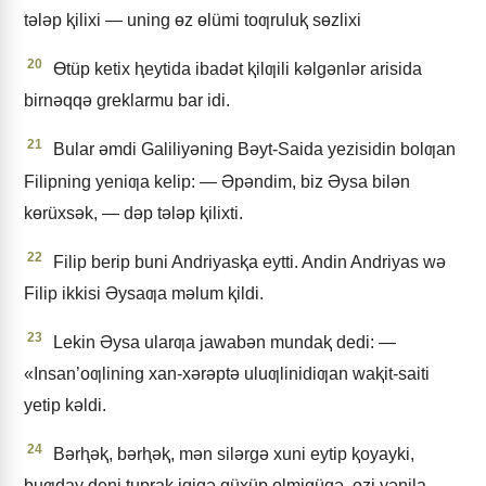
tǝlǝp ⱪilixi — uning ɵz ɵlümi toƣruluⱪ sɵzlixi
20
Ɵtüp ketix ⱨeytida ibadǝt ⱪilƣili kǝlgǝnlǝr arisida
birnǝqqǝ greklarmu bar idi.
21
Bular ǝmdi Galiliyǝning Bǝyt-Saida yezisidin bolƣan
Filipning yeniƣa kelip: — Əpǝndim, biz Əysa bilǝn
kɵrüxsǝk, — dǝp tǝlǝp ⱪilixti.
22
Filip berip buni Andriyasⱪa eytti. Andin Andriyas wǝ
Filip ikkisi Əysaƣa mǝlum ⱪildi.
23
Lekin Əysa ularƣa jawabǝn mundaⱪ dedi: —
«Insan’oƣlining xan-xǝrǝptǝ uluƣlinidiƣan waⱪit-saiti
yetip kǝldi.
24
Bǝrⱨǝⱪ, bǝrⱨǝⱪ, mǝn silǝrgǝ xuni eytip ⱪoyayki,
buƣday deni tupraⱪ iqigǝ qüxüp ɵlmigüqǝ, ɵzi yǝnila