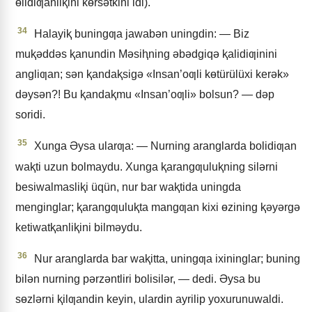
ɵlidiƣanliⱪini kɵrsǝtkini idi).
34
Halayiⱪ buningƣa jawabǝn uningdin: — Biz
muⱪǝddǝs ⱪanundin Mǝsiⱨning ǝbǝdgiqǝ ⱪalidiƣinini
angliƣan; sǝn ⱪandaⱪsigǝ «Insan’oƣli kɵtürülüxi kerǝk»
dǝysǝn?! Bu ⱪandaⱪmu «Insan’oƣli» bolsun? — dǝp
soridi.
35
Xunga Əysa ularƣa: — Nurning aranglarda bolidiƣan
waⱪti uzun bolmaydu. Xunga ⱪarangƣuluⱪning silǝrni
besiwalmasliⱪi üqün, nur bar waⱪtida uningda
menginglar; ⱪarangƣuluⱪta mangƣan kixi ɵzining ⱪǝyǝrgǝ
ketiwatⱪanliⱪini bilmǝydu.
36
Nur aranglarda bar waⱪitta, uningƣa ixininglar; buning
bilǝn nurning pǝrzǝntliri bolisilǝr, — dedi. Əysa bu
sɵzlǝrni ⱪilƣandin keyin, ulardin ayrilip yoxurunuwaldi.