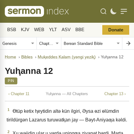
BSB
KJV
WEB
YLT
ASV
BBE
Donate
Home
›
Bibles
›
Muⱪeddes Kalam (yǝngi yeziⱪ)
›
Yuⱨanna 12
Yuⱨanna 12
PIN
‹ Chapter 11
Yuⱨanna — All Chapters
Chapter 13 ›
1
Ɵtüp ketix ⱨeytidin altǝ kün ilgiri, Əysa ɵzi ɵlümdin
tirildürgǝn Lazarus turuwatⱪan jay — Bǝyt-Aniyaƣa kǝldi.
2
Xu wǝjidin ular u yǝrdǝ uningƣa ziyapǝt bǝrdi. Marta