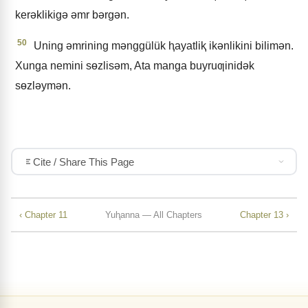
kerǝklikigǝ ǝmr bǝrgǝn.
50
Uning ǝmrining mǝnggülük ⱨayatliⱪ ikǝnlikini bilimǝn.
Xunga nemini sɵzlisǝm, Ata manga buyruƣinidǝk
sɵzlǝymǝn.
Cite / Share This Page
‹ Chapter 11
Yuⱨanna — All Chapters
Chapter 13 ›