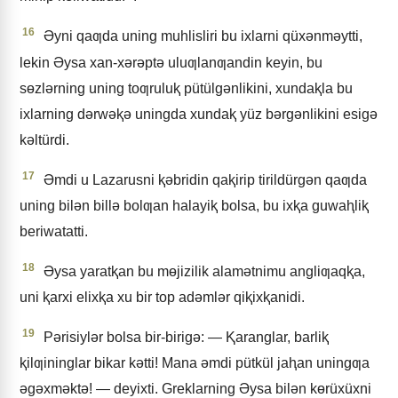
16
Əyni qaƣda uning muhlisliri bu ixlarni qüxǝnmǝytti,
lekin Əysa xan-xǝrǝptǝ uluƣlanƣandin keyin, bu
sɵzlǝrning uning toƣruluⱪ pütülgǝnlikini, xundaⱪla bu
ixlarning dǝrwǝⱪǝ uningda xundaⱪ yüz bǝrgǝnlikini esigǝ
kǝltürdi.
17
Əmdi u Lazarusni ⱪǝbridin qaⱪirip tirildürgǝn qaƣda
uning bilǝn billǝ bolƣan halayiⱪ bolsa, bu ixⱪa guwaⱨliⱪ
beriwatatti.
18
Əysa yaratⱪan bu mɵjizilik alamǝtnimu angliƣaqⱪa,
uni ⱪarxi elixⱪa xu bir top adǝmlǝr qiⱪixⱪanidi.
19
Pǝrisiylǝr bolsa bir-birigǝ: — Ⱪaranglar, barliⱪ
ⱪilƣininglar bikar kǝtti! Mana ǝmdi pütkül jaⱨan uningƣa
ǝgǝxmǝktǝ! — deyixti. Greklarning Əysa bilǝn kɵrüxüxni