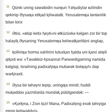
11
Qünki uning sǝwǝbidin nurƣun Yǝⱨudiylar ɵzliridin
qekinip Əysaƣa etiⱪad ⱪiliwatatti. Yerusalemƣa tǝntǝnilik
bilǝn kirix
12
Ətisi, «ɵtüp ketix ⱨeyti»ni ɵtküzüxkǝ kǝlgǝn zor bir top
halayiⱪ Əysaning Yerusalemƣa keliwatⱪanliⱪini anglap,
13
ⱪolliriƣa horma xahlirini tutuxⱪan ⱨalda uni ⱪarxi alƣili
qiⱪixti wǝ: «Tǝxǝkkür-ⱨosanna! Pǝrwǝrdigarning namida
kǝlgüqi, Israilning padixaⱨiƣa mubarǝk bolƣay!» dǝp
warⱪiraxti.
14
Əysa bir tǝhǝyni tepip, uningƣa mindi; huddi
muⱪǝddǝs yazmilarda mundaⱪ pütülgǝndǝk: —
15
«Ⱪorⱪma, i Zion ⱪizi! Mana, Padixaⱨing exǝk tǝhiyigǝ
minip keliwatidu!».