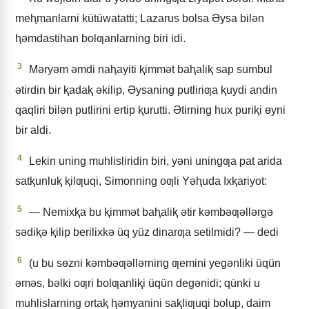
meⱨmanlarni kütüwatatti; Lazarus bolsa Əysa bilǝn
ⱨǝmdastihan bolƣanlarning biri idi.
3
Mǝryǝm ǝmdi naⱨayiti ⱪimmǝt baⱨaliⱪ sap sumbul
ǝtirdin bir ⱪadaⱪ ǝkilip, Əysaning putliriƣa ⱪuydi andin
qaqliri bilǝn putlirini ertip ⱪurutti. Ətirning hux puriⱪi ɵyni
bir aldi.
4
Lekin uning muhlisliridin biri, yǝni uningƣa pat arida
satⱪunluⱪ ⱪilƣuqi, Simonning oƣli Yǝⱨuda Ixⱪariyot:
5
— Nemixⱪa bu ⱪimmǝt baⱨaliⱪ ǝtir kǝmbǝƣǝllǝrgǝ
sǝdiⱪǝ ⱪilip berilixkǝ üq yüz dinarƣa setilmidi? — dedi
6
(u bu sɵzni kǝmbǝƣǝllǝrning ƣemini yegǝnliki üqün
ǝmǝs, bǝlki oƣri bolƣanliⱪi üqün degǝnidi; qünki u
muhlislarning ortaⱪ ⱨǝmyanini saⱪliƣuqi bolup, daim