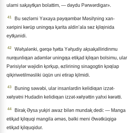
ularni saⱪaytⱪan bolattim, — dǝydu Pǝrwǝrdigar».
41
Bu sɵzlǝrni Yǝxaya pǝyƣǝmbǝr Mǝsiⱨning xan-
xǝripini kɵrüp uningƣa ⱪarita aldin’ala sɵz ⱪilƣinida
eytⱪanidi.
42
Wǝⱨalǝnki, gǝrqǝ ⱨǝtta Yǝⱨudiy aⱪsaⱪalliridinmu
nurƣunliƣan adǝmlǝr uningƣa etiⱪad ⱪilƣan bolsimu, ular
Pǝrisiylǝr wǝjidin ⱪorⱪup, ɵzlirining sinagogtin ⱪoƣlap
qiⱪiriwetilmǝsliki üqün uni etirap ⱪilmidi.
43
Buning sǝwǝbi, ular insanlardin kelidiƣan izzǝt-
xɵⱨrǝtni Hudadin kelidiƣan izzǝt-xɵⱨrǝttin yahxi kɵrǝtti.
44
Biraⱪ Əysa yuⱪiri awaz bilǝn mundaⱪ dedi: — Manga
etiⱪad ⱪilƣuqi mangila ǝmǝs, bǝlki meni Əwǝtküqigǝ
etiⱪad ⱪilƣuqidur.