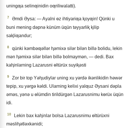
uningƣa selinƣinidin oƣriliwalatti).
7
Əmdi Əysa: — Ayalni ɵz ihtiyariƣa ⱪoyƣin! Qünki u
buni mening dǝpnǝ künüm üqün tǝyyarliⱪ ⱪilip
saⱪliƣandur;
8
qünki kǝmbǝƣǝllǝr ⱨǝmixǝ silǝr bilǝn billǝ bolidu, lekin
mǝn ⱨǝmixǝ silǝr bilǝn billǝ bolmaymǝn, — dedi. Bax
kaⱨinlarning Lazarusni ɵltürüx suyiⱪǝsti
9
Zor bir top Yǝⱨudiylar uning xu yǝrdǝ ikǝnlikidin hǝwǝr
tepip, xu yǝrgǝ kǝldi. Ularning kelixi yalƣuz Əysani dǝpla
ǝmǝs, yǝnǝ u ɵlümdin tirildürgǝn Lazarusnimu kɵrüx üqün
idi.
10
Lekin bax kaⱨinlar bolsa Lazarusnimu ɵltürüxni
mǝsliⱨǝtlǝxkǝnidi;