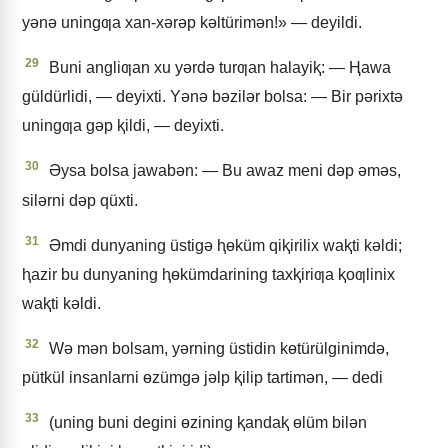
yǝnǝ uningƣa xan-xǝrǝp kǝltürimǝn!» — deyildi.
29
Buni angliƣan xu yǝrdǝ turƣan halayiⱪ: — Ⱨawa
güldürlidi, — deyixti. Yǝnǝ bǝzilǝr bolsa: — Bir pǝrixtǝ
uningƣa gǝp ⱪildi, — deyixti.
30
Əysa bolsa jawabǝn: — Bu awaz meni dǝp ǝmǝs,
silǝrni dǝp qüxti.
31
Əmdi dunyaning üstigǝ ⱨɵküm qiⱪirilix waⱪti kǝldi;
ⱨazir bu dunyaning ⱨɵkümdarining taxⱪiriƣa ⱪoƣlinix
waⱪti kǝldi.
32
Wǝ mǝn bolsam, yǝrning üstidin kɵtürülginimdǝ,
pütkül insanlarni ɵzümgǝ jǝlp ⱪilip tartimǝn, — dedi
33
(uning buni degini ɵzining ⱪandaⱪ ɵlüm bilǝn