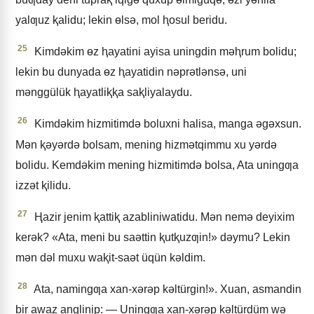
yalƣuz ⱪalidu; lekin ɵlsǝ, mol ⱨosul beridu.
25
Kimdǝkim ɵz ⱨayatini ayisa uningdin mǝⱨrum bolidu;
lekin bu dunyada ɵz ⱨayatidin nǝprǝtlǝnsǝ, uni
mǝnggülük ⱨayatliⱪⱪa saⱪliyalaydu.
26
Kimdǝkim hizmitimdǝ boluxni halisa, manga ǝgǝxsun.
Mǝn ⱪǝyǝrdǝ bolsam, mening hizmǝtqimmu xu yǝrdǝ
bolidu. Kemdǝkim mening hizmitimdǝ bolsa, Ata uningƣa
izzǝt ⱪilidu.
27
Ⱨazir jenim ⱪattiⱪ azabliniwatidu. Mǝn nemǝ deyixim
kerǝk? «Ata, meni bu saǝttin ⱪutⱪuzƣin!» dǝymu? Lekin
mǝn dǝl muxu waⱪit-saǝt üqün kǝldim.
28
Ata, namingƣa xan-xǝrǝp kǝltürgin!». Xuan, asmandin
bir awaz anglinip: — Uningƣa xan-xǝrǝp kǝltürdüm wǝ