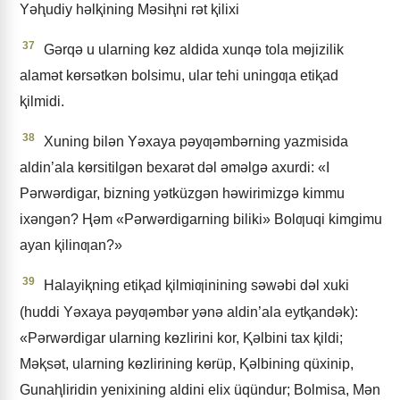
Yǝⱨudiy hǝlⱪining Mǝsiⱨni rǝt ⱪilixi
37
Gǝrqǝ u ularning kɵz aldida xunqǝ tola mɵjizilik
alamǝt kɵrsǝtkǝn bolsimu, ular tehi uningƣa etiⱪad
ⱪilmidi.
38
Xuning bilǝn Yǝxaya pǝyƣǝmbǝrning yazmisida
aldin’ala kɵrsitilgǝn bexarǝt dǝl ǝmǝlgǝ axurdi: «I
Pǝrwǝrdigar, bizning yǝtküzgǝn hǝwirimizgǝ kimmu
ixǝngǝn? Ⱨǝm «Pǝrwǝrdigarning biliki» Bolƣuqi kimgimu
ayan ⱪilinƣan?»
39
Halayiⱪning etiⱪad ⱪilmiƣinining sǝwǝbi dǝl xuki
(huddi Yǝxaya pǝyƣǝmbǝr yǝnǝ aldin’ala eytⱪandǝk):
«Pǝrwǝrdigar ularning kɵzlirini kor, Ⱪǝlbini tax ⱪildi;
Mǝⱪsǝt, ularning kɵzlirining kɵrüp, Ⱪǝlbining qüxinip,
Gunaⱨliridin yenixining aldini elix üqündur; Bolmisa, Mǝn