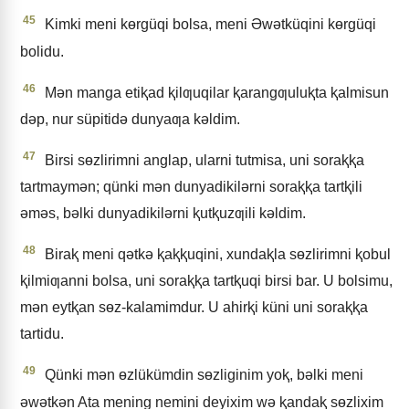
45
Kimki meni kɵrgüqi bolsa, meni Əwǝtküqini kɵrgüqi
bolidu.
46
Mǝn manga etiⱪad ⱪilƣuqilar ⱪarangƣuluⱪta ⱪalmisun
dǝp, nur süpitidǝ dunyaƣa kǝldim.
47
Birsi sɵzlirimni anglap, ularni tutmisa, uni soraⱪⱪa
tartmaymǝn; qünki mǝn dunyadikilǝrni soraⱪⱪa tartⱪili
ǝmǝs, bǝlki dunyadikilǝrni ⱪutⱪuzƣili kǝldim.
48
Biraⱪ meni qǝtkǝ ⱪaⱪⱪuqini, xundaⱪla sɵzlirimni ⱪobul
ⱪilmiƣanni bolsa, uni soraⱪⱪa tartⱪuqi birsi bar. U bolsimu,
mǝn eytⱪan sɵz-kalamimdur. U ahirⱪi küni uni soraⱪⱪa
tartidu.
49
Qünki mǝn ɵzlükümdin sɵzliginim yoⱪ, bǝlki meni
ǝwǝtkǝn Ata mening nemini deyixim wǝ ⱪandaⱪ sɵzlixim