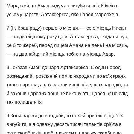
Мардохей, то Аман задумав вигубити всїх Юдеїв в
усьому царстві Артаксеркса, яко народ Мардохеїв.
7
(І зібрав раду) першого місяця, — се є місяць Нисан,
— на двайцятому року царя Артаксеркса, і кидали пур,
се б то жереб, перед лицем Амана на день і на місяць,
— на дванайцятий місяць, тобто на місяць Адар.
8
І сказав Аман до царя Артаксеркса: Е один народ
розкиданий і розсїяний поміж народами по всїх краях
твого царства; а в їх закони инші, нїж у всїх народів, та
й законів царевих вони не виконують; цареві ж не слїд
так полишати їх.
9
Коли цареві до вподоби, то нехай припише, щоб їх
вигубити, а я одважу десять тисяч талантів срібла в
руки скарбників, щоб вложили в царську скарбницю.