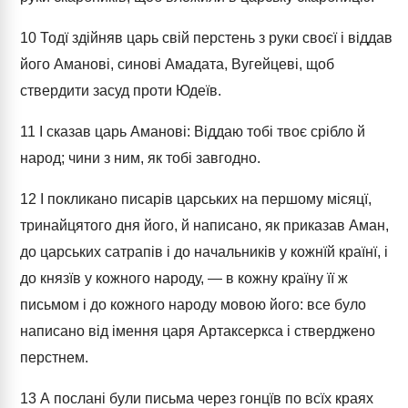
10
Тодї здійняв царь свій перстень з руки своєї і віддав
його Аманові, синові Амадата, Вугейцеві, щоб
ствердити засуд проти Юдеїв.
11
І сказав царь Аманові: Віддаю тобі твоє срібло й
народ; чини з ним, як тобі завгодно.
12
І покликано писарів царських на першому місяцї,
тринайцятого дня його, й написано, як приказав Аман,
до царських сатрапів і до начальників у кожнїй країнї, і
до князїв у кожного народу, — в кожну країну її ж
письмом і до кожного народу мовою його: все було
написано від імення царя Артаксеркса і стверджено
перстнем.
13
А послані були письма через гонцїв по всїх краях