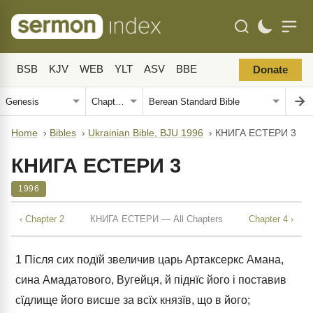
BSB
KJV
WEB
YLT
ASV
BBE
Donate
Home
›
Bibles
›
Ukrainian Bible, BJU 1996
›
КНИГА ЕСТЕРИ 3
КНИГА ЕСТЕРИ 3
1996
‹ Chapter 2
КНИГА ЕСТЕРИ — All Chapters
Chapter 4 ›
1
Після сих подїй звеличив царь Артаксеркс Амана,
сина Амадатового, Вугейця, й піднїс його і поставив
сїдлище його висше за всїх князїв, що в його;