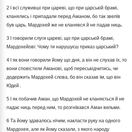
2
І всї служивші при цареві, що при царській брамі,
кланялись і припадали перед Аманом, бо так звелїв
був царь. Мардохей же не кланявся й не падав ниць.
3
І говорили слуги цареві, що при царській брамі,
Мардохейові: Чому ти нарушуєш приказ царський?
4
І як вони говорили йому що дня, а він не слухав їх, то
вони сповістили Аманові, щоб пересьвідчитись, чи
додержить Мардохей слова, бо він сказав їм, що він
Юдей .
5
І як побачив Аман, що Мардохей не кланяється й не
падає ниць перед ним, то розгнївався Аман вельми.
6
Та йому здавалось нїчим, накласти руку на одного
Мардохея, але як йому сказали, з якого народу