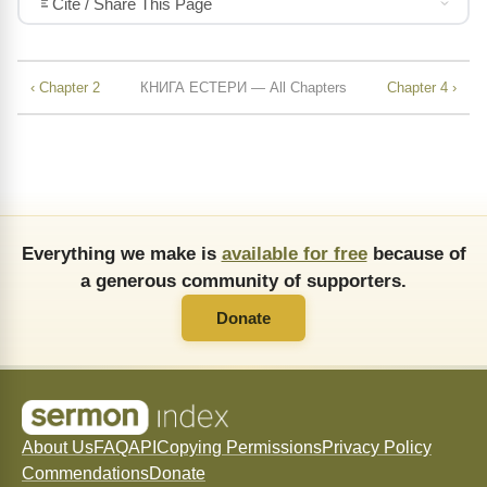
Cite / Share This Page
‹ Chapter 2
КНИГА ЕСТЕРИ — All Chapters
Chapter 4 ›
Everything we make is
available for free
because of
a generous community of supporters.
Donate
About Us
FAQ
API
Copying Permissions
Privacy Policy
Commendations
Donate