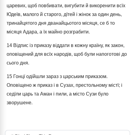
царевих, щоб повбивати, вигубити й викоренити всїх
Юдеїв, малого й старого, дїтей і жінок за один день,
тринайцятого дня дванайцьотого місяця, се б то
місяця Адара, а їх майно розграбити.
14
Відпис із приказу віддати в кожну країну, як закон,
оповіщений для всїх народів, щоб були напоготові до
сього дня.
15
Гонцї одійшли зараз з царським приказом.
Оповіщено ж приказ і в Сузах, престольному містї; і
седїли царь та Аман і пили, а місто Сузи було
зворушене.