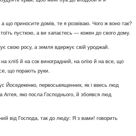
 а що приносите домів, те я розвіваю. Чого ж воно так?
стоїть пусткою, а ви хапаєтесь — кожен до свого дому.
ує свою росу, а земля вдержує свій уроджай.
на хлїб й на сок виноградний, на олїю й на все, що
се, що порають руки.
ус Йоседекенко, первосьвященник, як і ввесь люд
ка Аггея, яко посла Господнього, й збоявся люд
ний від Господа, так до люду: Я з вами! говорить