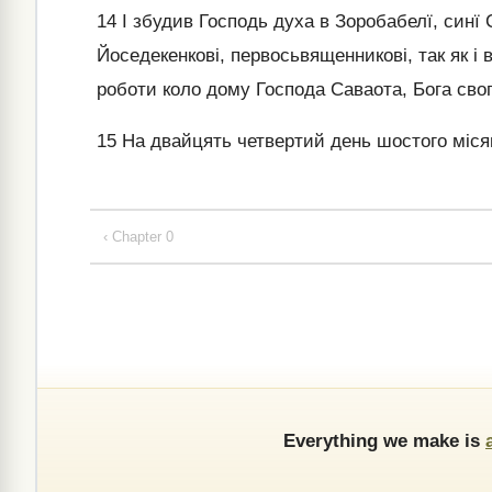
14
І збудив Господь духа в Зоробабелї, синї 
Йоседекенкові, первосьвященникові, так як і
роботи коло дому Господа Саваота, Бога свог
15
На двайцять четвертий день шостого місяц
‹ Chapter 0
Everything we make is