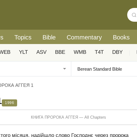
rs
Topics
Bible
Commentary
Books
WEB
YLT
ASV
BBE
WMB
T4T
DBY
|
ОРОКА АГГЕЯ 1
1
1996
КНИГА ПРОРОКА АГГЕЯ — All Chapters
стого місяця, надійшло слово Господнє через пророка