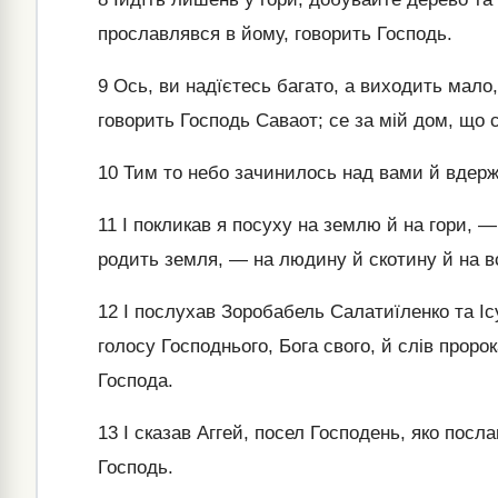
прославлявся в йому, говорить Господь.
9
Ось, ви надїєтесь багато, а виходить мало,
говорить Господь Саваот; се за мій дом, що 
10
Тим то небо зачинилось над вами й вдерж
11
І покликав я посуху на землю й на гори, — 
родить земля, — на людину й скотину й на в
12
І послухав Зоробабель Салатиїленко та Іс
голосу Господнього, Бога свого, й слів проро
Господа.
13
І сказав Аггей, посел Господень, яко посла
Господь.