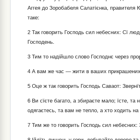
Аггея до Зоробабеля Салатієнка, правителя 
таке:
2
Так говорить Господь сил небесних: Сї люд
Господень.
3
Тим то надійшло слово Господнє через прор
4
А вам же час — жити в ваших прикрашених 
5
Оце ж так говорить Господь Саваот: Звернїт
6
Ви сїєте багато, а збираєте мало; їсте, та 
одягаєтесь, та вам не тепло, а хто ходить на
7
Тим же то говорить Господь сил небесних: 
8
Ійдїть лишень у гори, добувайте дерево та