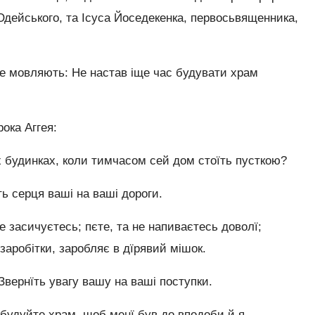
Юдейського, та Ісуса Йоседекенка, первосьвященника,
е мовляють: Не настав іще час будувати храм
ока Аггея:
будинках, коли тимчасом сей дом стоїть пусткою?
ь серця ваші на ваші дороги.
не засичуєтесь; пєте, та не напиваєтесь доволї;
 заробітки, заробляє в дїрявий мішок.
Звернїть увагу вашу на ваші поступки.
 будуйте храм, щоб менї був до вподоби й я