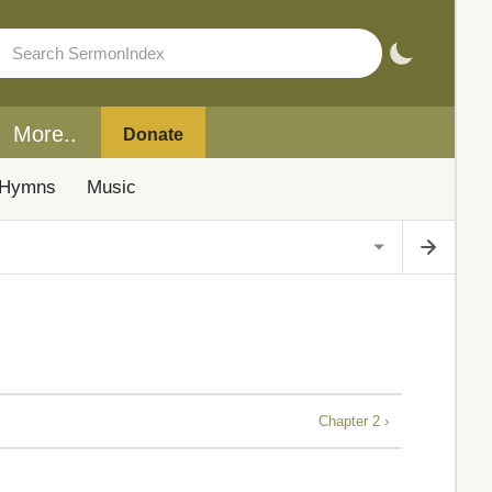
More..
Donate
Hymns
Music
Chapter 2 ›