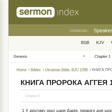
Speake
SERMONS:
BSB
KJV
Home
›
Bibles
›
Ukrainian Bible, BJU 1996
›
КНИГА ПР
КНИГА ПРОРОКА АГГЕЯ 
‹ Chapter 0
1
У другому роцї царя Дарія, первого дня шо