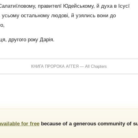
Салатиїловому, правителї Юдейському, й духа в Ісусї
 в усьому остальному людові, й узялись вони до
о,
я, другого року Дарія.
КНИГА ПРОРОКА АГГЕЯ — All Chapters
available for free
because of a generous community of su