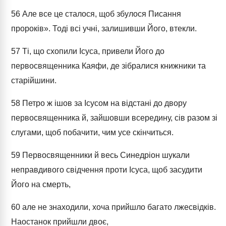
56
Але все це сталося, щоб збулося Писання
пророків». Тоді всі учні, залишивши Його, втекли.
57
Ті, що схопили Ісуса, привели Його до
первосвященника Каяфи, де зібралися книжники та
старійшини.
58
Петро ж ішов за Ісусом на відстані до двору
первосвященника й, зайшовши всередину, сів разом зі
слугами, щоб побачити, чим усе скінчиться.
59
Первосвященники й весь Синедріон шукали
неправдивого свідчення проти Ісуса, щоб засудити
Його на смерть,
60
але не знаходили, хоча прийшло багато лжесвідків.
Наостанок прийшли двоє,