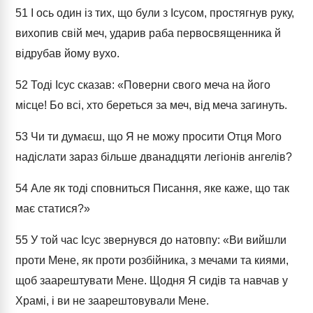
51
І ось один із тих, що були з Ісусом, простягнув руку,
вихопив свій меч, ударив раба первосвященника й
відрубав йому вухо.
52
Тоді Ісус сказав: «Поверни свого меча на його
місце! Бо всі, хто береться за меч, від меча загинуть.
53
Чи ти думаєш, що Я не можу просити Отця Мого
надіслати зараз більше дванадцяти легіонів ангелів?
54
Але як тоді сповниться Писання, яке каже, що так
має статися?»
55
У той час Ісус звернувся до натовпу: «Ви вийшли
проти Мене, як проти розбійника, з мечами та киями,
щоб заарештувати Мене. Щодня Я сидів та навчав у
Храмі, і ви не заарештовували Мене.