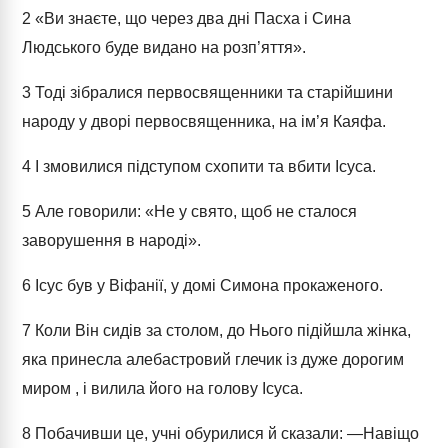
2
«Ви знаєте, що через два дні Пасха і Сина
Людського буде видано на розп’яття».
3
Тоді зібралися первосвященники та старійшини
народу у дворі первосвященника, на ім’я Каяфа.
4
І змовилися підступом схопити та вбити Ісуса.
5
Але говорили: «Не у свято, щоб не сталося
заворушення в народі».
6
Ісус був у Віфанії, у домі Симона прокаженого.
7
Коли Він сидів за столом, до Нього підійшла жінка,
яка принесла алебастровий глечик із дуже дорогим
миром , і вилила його на голову Ісуса.
8
Побачивши це, учні обурилися й сказали: ―Навіщо