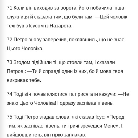
71
Коли він виходив за ворота, його побачила інша
служниця й сказала тим, що були там: ―Цей чоловік
теж був з Ісусом із Назарета.
72
Петро знову заперечив, поклявшись, що не знає
Цього Чоловіка.
73
Згодом підійшли ті, що стояли там, і сказали
Петрові: ―Ти й справді один із них, бо й мова твоя
викриває тебе.
74
Тоді він почав клястися та присягати кажучи: ―Не
знаю Цього Чоловіка! І одразу заспівав півень.
75
Тоді Петро згадав слова, які сказав Ісус: «Перед
тим, як заспіває півень, ти тричі зречешся Мене». І,
вийшовши геть, він гірко заплакав.