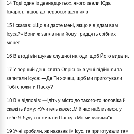
14
Тоді один із дванадцятьох, якого звали Юда
Іскаріот, пішов до первосвященників
15
і сказав: «Що ви дасте мені, якщо я віддам вам
Ісуса?» Вони ж заплатили йому тридцять срібних
монет.
16
Відтоді він шукав слушної нагоди, щоб Його видати.
17
У перший день свята Опрісноків учні підійшли та
запитали Ісуса: ―Де Ти хочеш, щоб ми приготували
Тобі спожити Пасху?
18
Він відповів: ―Ідіть у місто до такого-то чоловіка й
скажіть йому: «Учитель каже: „Мій час наблизився, у
тебе Я буду споживати Пасху з Моїми учнями"».
19
Учні зробили, як наказав їм Ісус, та приготували там