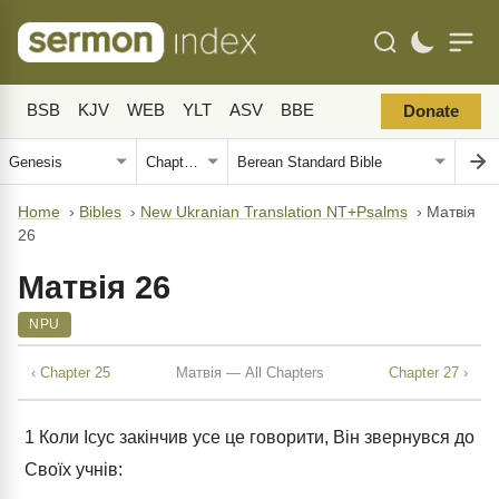
BSB
KJV
WEB
YLT
ASV
BBE
Donate
Home
›
Bibles
›
New Ukranian Translation NT+Psalms
›
Матвія
26
Матвія 26
NPU
‹ Chapter 25
Матвія — All Chapters
Chapter 27 ›
1
Коли Ісус закінчив усе це говорити, Він звернувся до
Своїх учнів: