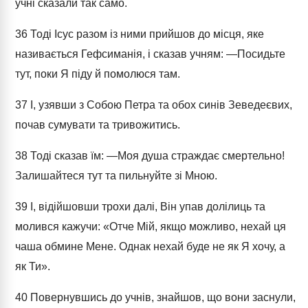
учні сказали так само.
36
Тоді Ісус разом із ними прийшов до місця, яке
називається Гефсиманія, і сказав учням: ―Посидьте
тут, поки Я піду й помолюся там.
37
І, узявши з Собою Петра та обох синів Зеведеєвих,
почав сумувати та тривожитись.
38
Тоді сказав їм: ―Моя душа страждає смертельно!
Залишайтеся тут та пильнуйте зі Мною.
39
І, відійшовши трохи далі, Він упав долілиць та
молився кажучи: «Отче Мій, якщо можливо, нехай ця
чаша обмине Мене. Однак нехай буде не як Я хочу, а
як Ти».
40
Повернувшись до учнів, знайшов, що вони заснули,