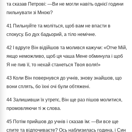
та сказав Петрові: ―Ви не могли навіть однієї години
пильнувати зі Мною?
41
Пильнуйте та моліться, щоб вам не впасти в
спокусу. Бо дух бадьорий, а тіло немічне.
42
І вдруге Він відійшов та молився кажучи: «Отче Мій,
якщо неможливо, щоб ця чаша Мене обминула і щоб
Я не пив її, то нехай станеться Твоя воля!»
43
Коли Він повернувся до учнів, знову знайшов, що
вони сплять, бо їхні очі були обтяжені.
44
Залишивши їх утретє, Він ще раз пішов молитися,
промовляючи ті ж слова.
45
Потім прийшов до учнів і сказав їм: ―Ви все ще
спите та відпочиваєте? Ось наблизилась година, і Син