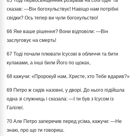
65
Тоді первосвященник розірвав на собі одяг та
сказав: ―Він богохульствує! Навіщо нам потрібні
свідки? Ось тепер ви чули богохульство!
66
Яке ваше рішення? Вони відповіли: ―Він
заслуговує на смерть!
67
Тоді почали плювати Ісусові в обличчя та бити
кулаками, а інші били Його по щоках,
68
кажучи: «Пророкуй нам, Христе, хто Тебе вдарив?»
69
Петро ж сидів назовні, у дворі. До нього підійшла
одна зі служниць і сказала: ―І ти був з Ісусом із
Галілеї.
70
Але Петро заперечив перед усіма, кажучи: ―Не
знаю, про що ти говориш.