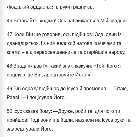
Людський віддається в руки грішників.
46
Вставайте, ходімо! Ось наближається Мій зрадник.
47
Коли Він ще говорив, ось підійшов Юда, один із
дванадцятьох, і з ним великий натовп із мечами та
киями – від первосвященників та старійшин народу.
48
Зрадник дав їм такий знак, кажучи: «Той, Кого я
поцілую, це Він, арештовуйте Його!»
49
Він одразу підійшов до Ісуса й промовив: ―Вітаю,
Равві ! – і поцілував Його.
50
Ісус сказав йому: ―Друже, роби те, для чого ти
прийшов! Тоді вони підійшли, наклали на Ісуса руки та
заарештували Його.