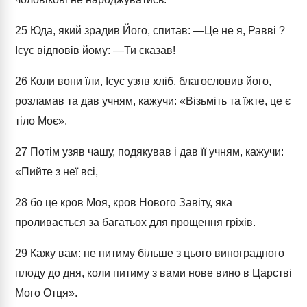
25
Юда, який зрадив Його, спитав: ―Це не я, Равві ?
Ісус відповів йому: ―Ти сказав!
26
Коли вони їли, Ісус узяв хліб, благословив його,
розламав та дав учням, кажучи: «Візьміть та їжте, це є
тіло Моє».
27
Потім узяв чашу, подякував і дав її учням, кажучи:
«Пийте з неї всі,
28
бо це кров Моя, кров Нового Завіту, яка
проливається за багатьох для прощення гріхів.
29
Кажу вам: не питиму більше з цього виноградного
плоду до дня, коли питиму з вами нове вино в Царстві
Мого Отця».