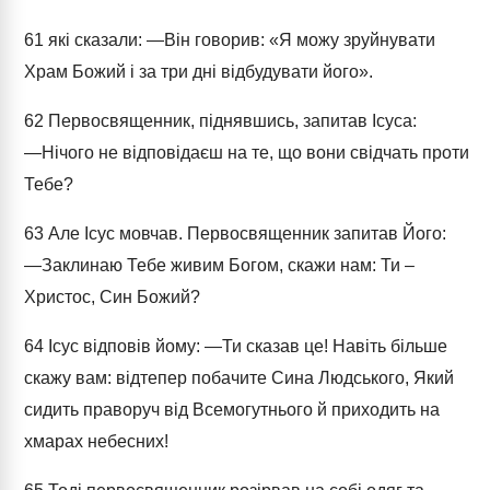
61
які сказали: ―Він говорив: «Я можу зруйнувати
Храм Божий і за три дні відбудувати його».
62
Первосвященник, піднявшись, запитав Ісуса:
―Нічого не відповідаєш на те, що вони свідчать проти
Тебе?
63
Але Ісус мовчав. Первосвященник запитав Його:
―Заклинаю Тебе живим Богом, скажи нам: Ти –
Христос, Син Божий?
64
Ісус відповів йому: ―Ти сказав це! Навіть більше
скажу вам: відтепер побачите Сина Людського, Який
сидить праворуч від Всемогутнього й приходить на
хмарах небесних!