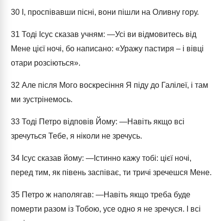
30
І, проспівавши пісні, вони пішли на Оливну гору.
31
Тоді Ісус сказав учням: ―Усі ви відмовитесь від
Мене цієї ночі, бо написано: «Уражу пастиря – і вівці
отари розсіються».
32
Але після Мого воскресіння Я піду до Галілеї, і там
ми зустрінемось.
33
Тоді Петро відповів Йому: ―Навіть якщо всі
зречуться Тебе, я ніколи не зречусь.
34
Ісус сказав йому: ―Істинно кажу тобі: цієї ночі,
перед тим, як півень заспіває, ти тричі зречешся Мене.
35
Петро ж наполягав: ―Навіть якщо треба буде
померти разом із Тобою, усе одно я не зречуся. І всі