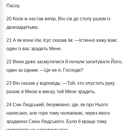
Пасху.
20
Коли ж настав вечір, Він сів до столу разом із
дванадцятьма.
21
А як вони їли, Ісус сказав їм: ―Істинно кажу вам:
один із вас зрадить Мене.
22
Вони дуже засмутилися й почали запитувати Його,
один за одним: ―Це не я, Господи?
23
Він сказав у відповідь: ―Той, хто опустить руку
разом зі Мною в миску, той Мене зрадить.
24
Син Людський, безумовно, іде, як про Нього
написано, але горе тому чоловікові, через якого
зраджено Сина Людського. Було б краще тому
чоловікові не народжуватись.