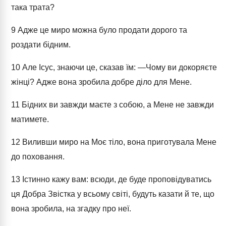
така трата?
9
Адже це миро можна було продати дорого та
роздати бідним.
10
Але Ісус, знаючи це, сказав їм: ―Чому ви докоряєте
жінці? Адже вона зробила добре діло для Мене.
11
Бідних ви завжди маєте з собою, а Мене не завжди
матимете.
12
Виливши миро на Моє тіло, вона приготувала Мене
до поховання.
13
Істинно кажу вам: всюди, де буде проповідуватись
ця Добра Звістка у всьому світі, будуть казати й те, що
вона зробила, на згадку про неї.