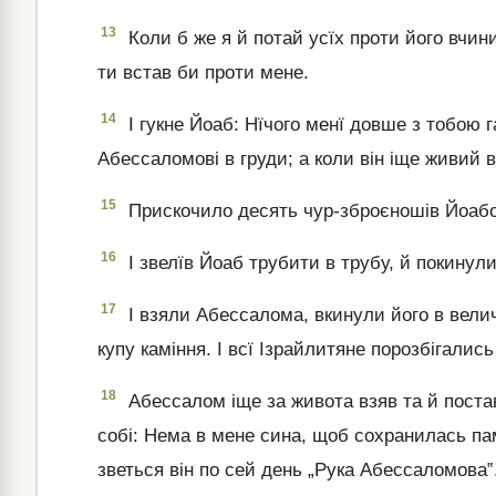
13
Коли б же я й потай усїх проти його вчини
ти встав би проти мене.
14
І гукне Йоаб: Нїчого менї довше з тобою г
Абессаломові в груди; а коли він іще живий в
15
Прискочило десять чур-зброєношів Йоабо
16
І звелїв Йоаб трубити в трубу, й покинул
17
І взяли Абессалома, вкинули його в вели
купу каміння. І всї Ізрайлитяне порозбігались
18
Абессалом іще за живота взяв та й постав
собі: Нема в мене сина, щоб сохранилась пам
зветься він по сей день „Рука Абессаломова‟