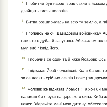
7
І побитий був народ Ізраїлський військом
двайцять тисяч чоловіка.
8
Битва розширилась на всю ту землю, а гай
9
І попавсь на очі Давидовим войовникам Абе
гилястого дуба, й запутавсь Абессалом волос
мул вибіг ізпід його.
10
І побачив се один та й каже Йоабові: Ось
11
І відказав Йоаб чоловікові: Коли бачив, т
за се десять срібних секлів і пояс (лицарськи
12
Чоловік же відказав Йоабові: Та хоч би мен
наложив би я руки на царського сина. Хиба ж 
наказ: Збережіте менї мою дитину, Абессало