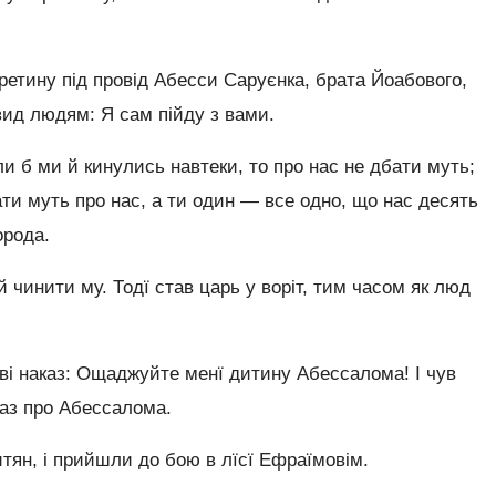
третину під провід Абесси Саруєнка, брата Йоабового,
авид людям: Я сам пійду з вами.
ли б ми й кинулись навтеки, то про нас не дбати муть;
ати муть про нас, а ти один — все одно, що нас десять
орода.
й чинити му. Тодї став царь у воріт, тим часом як люд
ві наказ: Ощаджуйте менї дитину Абессалома! І чув
каз про Абессалома.
тян, і прийшли до бою в лїсї Ефраїмовім.