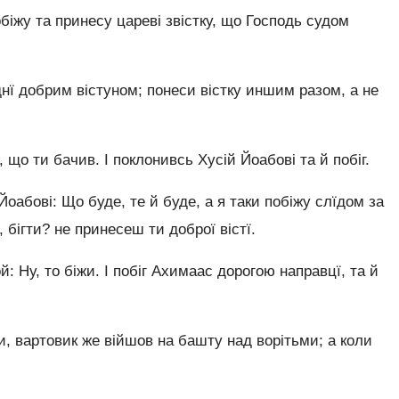
іжу та принесу цареві звістку, що Господь судом
днї добрим вістуном; понеси вістку иншим разом, а не
, що ти бачив. І поклонивсь Хусій Йоабові та й побіг.
абові: Що буде, те й буде, а я таки побіжу слїдом за
, бігти? не принесеш ти доброї вістї.
ой: Ну, то біжи. І побіг Ахимаас дорогою направцї, та й
, вартовик же війшов на башту над ворітьми; а коли