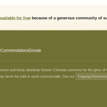
available for free
because of a generous community of su
y
Commendations
Donate
ve and freely distribute historic Christian sermons for the glory of
ay never be sold or used commercially. See our
Copying Permissi