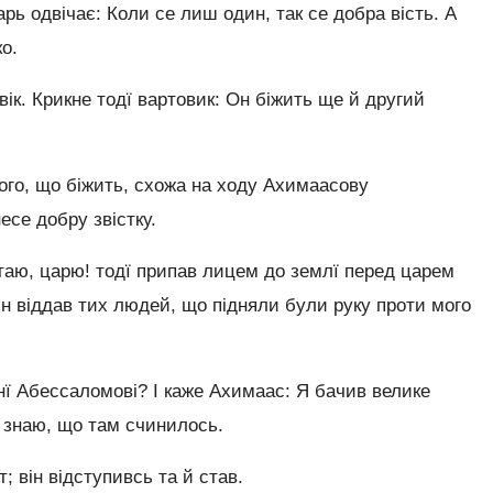
арь одвічає: Коли се лиш один, так се добра вість. А
о.
ік. Крикне тодї вартовик: Он біжить ще й другий
вого, що біжить, схожа на ходу Ахимаасову
есе добру звістку.
итаю, царю! тодї припав лицем до землї перед царем
він віддав тих людей, що підняли були руку проти мого
нї Абессаломові? І каже Ахимаас: Я бачив велике
е знаю, що там счинилось.
т; він відступивсь та й став.