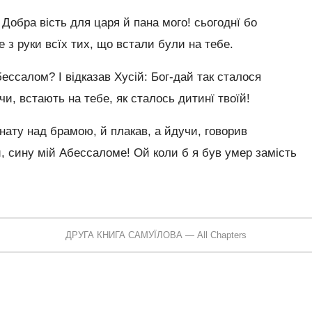
 Добра вість для царя й пана мого! сьогоднї бо
 з руки всїх тих, що встали були на тебе.
ессалом? І відказав Хусій: Бог-дай так сталося
и, встають на тебе, як сталось дитинї твоїй!
мнату над брамою, й плакав, а йдучи, говорив
, сину мій Абессаломе! Ой коли б я був умер замість
ДРУГА КНИГА САМУЇЛОВА — All Chapters