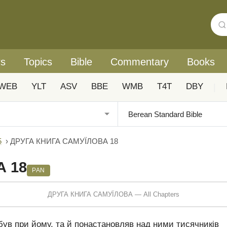
rs
Topics
Bible
Commentary
Books
WEB
YLT
ASV
BBE
WMB
T4T
DBY
|
5
›
ДРУГА КНИГА САМУЇЛОВА 18
А 18
PAN
ДРУГА КНИГА САМУЇЛОВА — All Chapters
ув при йому, та й понастановляв над ними тисячників