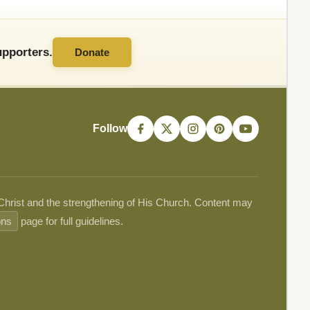
pporters.
Donate
Follow
 Christ and the strengthening of His Church. Content may
ons
page for full guidelines.