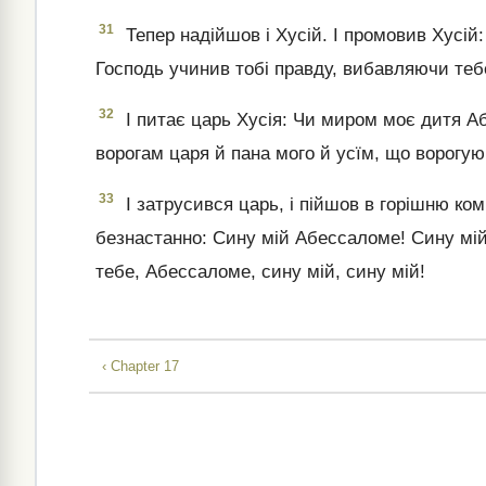
31
Тепер надійшов і Хусій. І промовив Хусій:
Господь учинив тобі правду, вибавляючи тебе
32
І питає царь Хусія: Чи миром моє дитя Аб
ворогам царя й пана мого й усїм, що ворогуюч
33
І затрусився царь, і пійшов в горішню ко
безнастанно: Сину мій Абессаломе! Сину мій
тебе, Абессаломе, сину мій, сину мій!
‹ Chapter 17