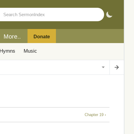
More..
Donate
Hymns
Music
Chapter 19 ›