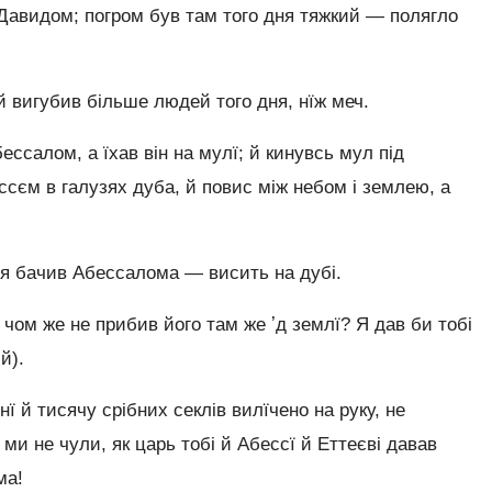
 Давидом; погром був там того дня тяжкий — полягло
 вигубив більше людей того дня, нїж меч.
ссалом, а їхав він на мулї; й кинувсь мул під
сєм в галузях дуба, й повис між небом і землею, а
 я бачив Абессалома — висить на дубі.
о чом же не прибив його там же ʼд землї? Я дав би тобі
й).
ї й тисячу срібних секлів вилїчено на руку, не
ми не чули, як царь тобі й Абессї й Еттеєві давав
ма!