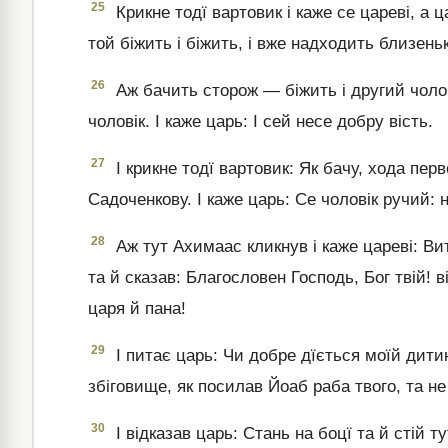
25
Крикне тодї вартовик і каже се цареві, а ц
той біжить і біжить, і вже надходить близеньк
26
Аж бачить сторож — біжить і другий чолов
чоловік. І каже царь: І сей несе добру вість.
27
І крикне тодї вартовик: Як бачу, хода пер
Садоченкову. І каже царь: Се чоловік ручий: н
28
Аж тут Ахимаас кликнув і каже цареві: В
та й сказав: Благословен Господь, Бог твій! 
царя й пана!
29
І питає царь: Чи добре дїється моїй дити
збіговище, як посилав Йоаб раба твого, та н
30
І відказав царь: Стань на боцї та й стій ту