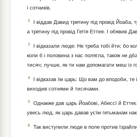
і сотників.
2
І віддав Давид третину під провід Йоаба, 
а третину під провід Гетїя Еттея. І обявив Д
3
І відказали люде: Не треба тобі йти; бо ко
коли б і половина з нас полягла, також не дб
тисяч; лучше, як ти нам допомагати меш із г
4
І відказав їм царь: Що вам до вподоби, те 
виходив сотнями й тисячами.
5
Однакже дав царь Йоабові, Абессї й Еттеє
увесь люд, як царь давав усїм гетьманам на
6
Так виступили люде в поле против Ізрайли