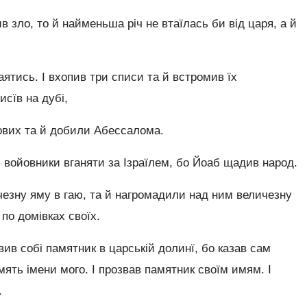
в зло, то й найменьша річ не втаїлась би від царя, а й
аятись. І вхопив три списи та й встромив їх
исїв на дубі,
вих та й добили Абессалома.
и войовники вганяти за Ізраїлем, бо Йоаб щадив народ.
чезну яму в гаю, та й нагромадили над ним величезну
 по домівках своїх.
ив собі памятник в царській долинї, бо казав сам
ять імени мого. І прозвав памятник своїм имям. І
.