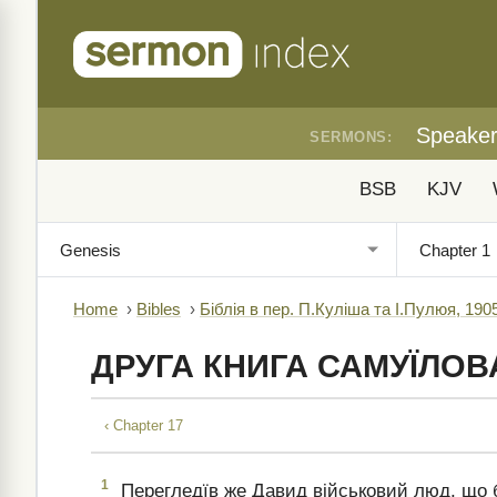
Speake
SERMONS:
BSB
KJV
Home
›
Bibles
›
Біблія в пер. П.Куліша та І.Пулюя, 190
ДРУГА КНИГА САМУЇЛОВ
‹ Chapter 17
1
Перегледїв же Давид військовий люд, що б