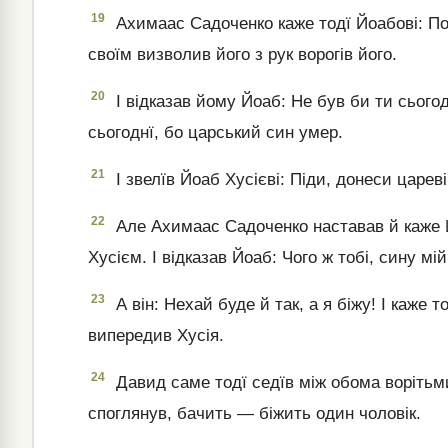
19
Ахимаас Садоченко каже тодї Йоабові: Поб
своїм визволив його з рук ворогів його.
20
І відказав йому Йоаб: Не був би ти сього
сьогоднї, бо царський син умер.
21
І звелїв Йоаб Хусієві: Піди, донеси цареві
22
Але Ахимаас Садоченко наставав й каже Йо
Хусієм. І відказав Йоаб: Чого ж тобі, сину мій
23
А він: Нехай буде й так, а я біжу! І каже т
випередив Хусія.
24
Давид саме тодї седїв між обома ворітьми
споглянув, бачить — біжить один чоловік.