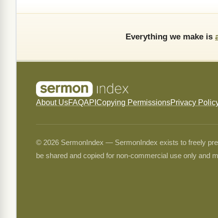
Everything we make is
About Us
FAQ
API
Copying Permissions
Privacy Polic
© 2026 SermonIndex — SermonIndex exists to freely preser
be shared and copied for non-commercial use only and m