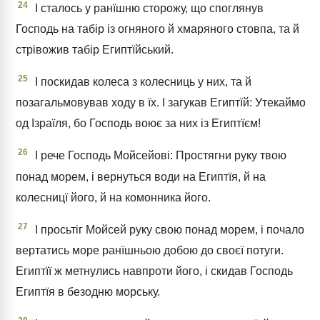
24
І сталось у ранїшню сторожу, що споглянув
Господь на табір із огняного й хмаряного стовпа, та й
стрівожив табір Египтїйський.
25
І поскидав колеса з колесниць у них, та й
позагальмовував ходу в їх. І загукав Египтїй: Утекаймо
од Ізраїля, бо Господь воює за них із Египтїєм!
26
І рече Господь Мойсейові: Простягни руку твою
понад морем, і вернуться води на Египтїя, й на
колесницї його, й на комонника його.
27
І просьтіг Мойсей руку свою понад морем, і почало
вертатись море ранїшньою добою до своєї потуги.
Египтїї ж метнулись навпроти його, і скидав Господь
Египтїя в безодню морську.