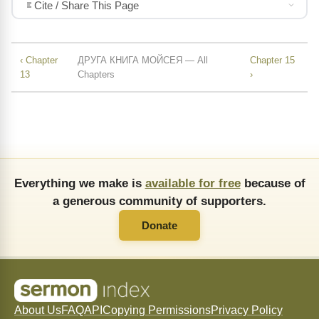
Cite / Share This Page
‹ Chapter
ДРУГА КНИГА МОЙСЕЯ — All
Chapter 15
13
Chapters
›
Everything we make is
available for free
because of
a generous community of supporters.
Donate
About Us
FAQ
API
Copying Permissions
Privacy Policy