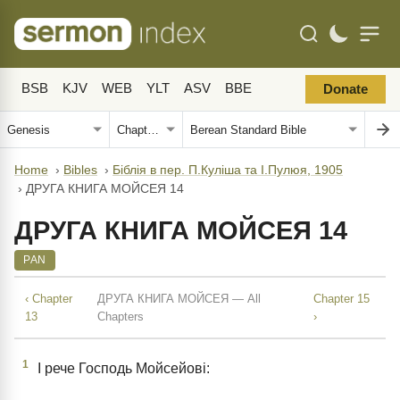
BSB
KJV
WEB
YLT
ASV
BBE
Donate
Home
›
Bibles
›
Біблія в пер. П.Куліша та І.Пулюя, 1905
›
ДРУГА КНИГА МОЙСЕЯ 14
ДРУГА КНИГА МОЙСЕЯ 14
PAN
‹ Chapter
ДРУГА КНИГА МОЙСЕЯ — All
Chapter 15
13
Chapters
›
1
І рече Господь Мойсейові: