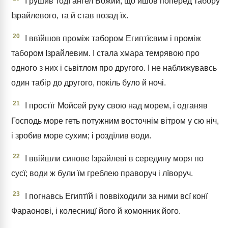
І рушив тодї ангел Божий, що йшов поперед табору
Ізрайлевого, та й став позад їх.
20
І ввїйшов проміж табором Египтїєвим і проміж
табором Ізрайлевим. І стала хмара темрявою про
одного з них і сьвітлом про другого. І не наближувавсь
один табір до другого, покіль було й ночі.
21
І простїг Мойсей руку свою над морем, і одганяв
Господь море геть потужним восточнім вітром у сю ніч,
і зробив море сухим; і роздїлив води.
22
І ввійшли синове Ізрайлеві в середину моря по
сусї; води ж були їм греблею праворуч і лїворуч.
23
І погнавсь Египтїй і поввіходили за ними всї конї
Фараонові, і колесницї його й комонник його.