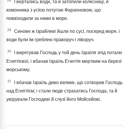
28
І вертались води, та й затопили колесницї, й
комонника з усїєю потугою Фараоновою, що
поввіходили за ними в море.
29
Синове ж Ізрайлеві йшли по сусї, посеред моря, і
води були їм греблею праворуч і лїворуч.
30
І вирятував Господь у той день Ізраїля зпід потали
Египтїєвої, і вбачав Ізраїль Египтїя мертвим на березї
морському.
31
І вбачав Ізраїль диво велике, що сотворив Господь
над Египтїєм; і стали люде страхатись Господа, та й
увірували Господеві й слузї його Мойсейові.