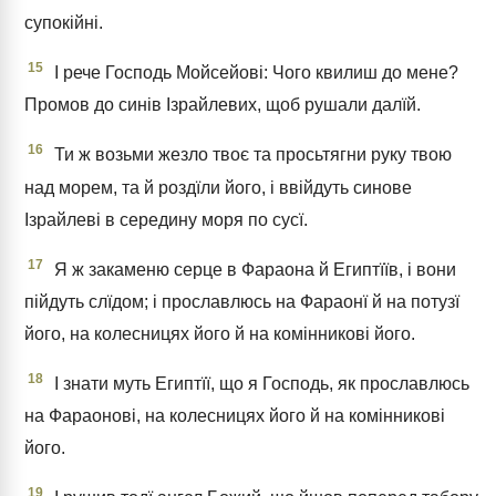
супокійні.
15
І рече Господь Мойсейові: Чого квилиш до мене?
Промов до синів Ізрайлевих, щоб рушали далїй.
16
Ти ж возьми жезло твоє та просьтягни руку твою
над морем, та й роздїли його, і ввійдуть синове
Ізрайлеві в середину моря по сусї.
17
Я ж закаменю серце в Фараона й Египтїїв, і вони
пійдуть слїдом; і прославлюсь на Фараонї й на потузї
його, на колесницях його й на комінникові його.
18
І знати муть Египтїї, що я Господь, як прославлюсь
на Фараонові, на колесницях його й на комінникові
його.
19