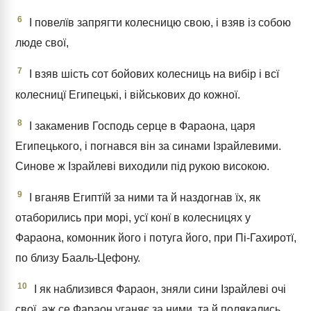
6
І повелїв запрягти колесницю свою, і взяв із собою
люде свої,
7
І взяв шість сот бойових колесниць на вибір і всї
колесницї Египецькі, і військових до кожної.
8
І закаменив Господь серце в Фараона, царя
Египецького, і погнався він за синами Ізрайлевими.
Синове ж Ізрайлеві виходили під рукою високою.
9
І вганяв Египтїй за ними та й наздогнав їх, як
отаборились при морі, усї конї в колесницях у
Фараона, комонник його і потуга його, при Пі-Гахиротї,
по близу Бааль-Цефону.
10
І як наблизився Фараон, зняли сини Ізрайлеві очі
свої, аж се Фараон уганяє за ними, та й полякались