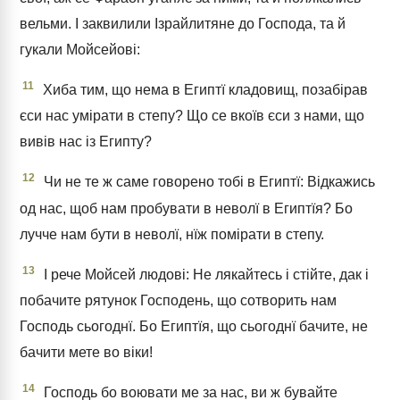
вельми. І заквилили Ізрайлитяне до Господа, та й
гукали Мойсейові:
11
Хиба тим, що нема в Египтї кладовищ, позабірав
єси нас умірати в степу? Що се вкоїв єси з нами, що
вивів нас із Египту?
12
Чи не те ж саме говорено тобі в Египтї: Відкажись
од нас, щоб нам пробувати в неволї в Египтїя? Бо
лучче нам бути в неволї, нїж помірати в степу.
13
І рече Мойсей людові: Не лякайтесь і стійте, дак і
побачите рятунок Господень, що сотворить нам
Господь сьогоднї. Бо Египтїя, що сьогоднї бачите, не
бачити мете во віки!
14
Господь бо воювати ме за нас, ви ж бувайте