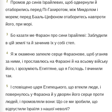
2
Промов до синів Ізрайлевих, щоб одвернули й
отаборились перед Пі-Гахиротом, між Микдолом і
морем; перед Бааль-Цефоном отаборитесь навпроти
його, при морі.
3
Бо казати ме Фараон про сини Ізрайлеві: Заблудили
в цїй землї та й зачинив їх у собі степ.
4
Я ж окаменю запекле серце Фараонове, щоб уганяв
за ними, і прославлюсь на Фараоні й на всьому війську
його, і зрозуміють Египтяне, що я Господь. І вчинили
так.
5
І сповіщено царя Египецького, що втекли люде, і
повернулось у Фараона й у дворян його серце проти
людей, і промовляли вони: Що се ми зробили, що
відпустили Ізраїля з нашої неволї?