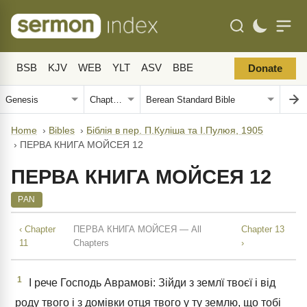
BSB
KJV
WEB
YLT
ASV
BBE
Donate
Home
›
Bibles
›
Біблія в пер. П.Куліша та І.Пулюя, 1905
›
ПЕРВА КНИГА МОЙСЕЯ 12
ПЕРВА КНИГА МОЙСЕЯ 12
PAN
‹ Chapter
ПЕРВА КНИГА МОЙСЕЯ — All
Chapter 13
11
Chapters
›
1
І рече Господь Аврамові: Зійди з землї твоєї і від
роду твого і з домівки отця твого у ту землю, що тобі