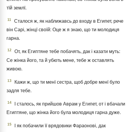
тїй землї.
11
Сталося ж, як наближавсь до входу в Египет, рече
він Сарі, жінцї своїй: Оце ж я знаю, що ти молодиця
гарна.
12
От, як Египтяне тебе побачять, дак і казати муть:
Се жінка його, та й убють мене, тебе ж оставлять
живою.
13
Кажи ж, що ти менї сестра, щоб добре менї було
задля тебе.
14
І сталось, як прийшов Аврам у Египет, от і вбачали
Египтяне, що жінка його була молодиця гарна дуже.
15
І як побачили її врядовики Фараонові, дак