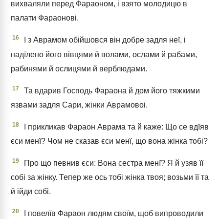
вихваляли перед Фараоном, і взято молодицю в
палати Фараонові.
16
І з Аврамом обійшовся він добре задля неї, і
надїлено його вівцями й волами, ослами й рабами,
рабинями й ослицями й верблюдами.
17
Та вдарив Господь Фараона й дом його тяжкими
язвами задля Сари, жінки Аврамовоі.
18
І прикликав Фараон Аврама та й каже: Що се вдїяв
єси менї? Чом не сказав єси менї, що вона жінка тобі?
19
Про що певнив єси: Вона сестра менї? Я й узяв її
собі за жінку. Тепер же ось тобі жінка твоя; возьми її та
й ійди собі.
20
І повелїв Фараон людям своїм, щоб випроводили