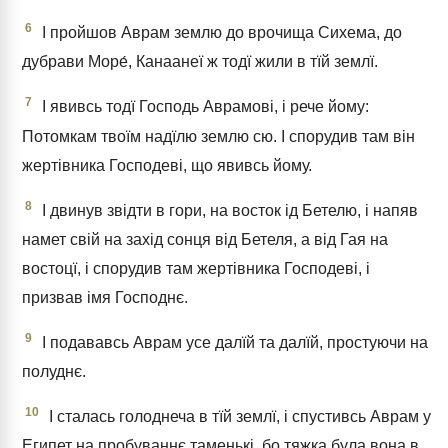
6
І пройшов Аврам землю до врочища Сихема, до
дубрави Море́, Канаанеї ж тодї жили в тїй землї.
7
І явивсь тодї Господь Аврамові, і рече йому:
Потомкам твоїм надїлю землю сю. І спорудив там він
жертівника Господеві, що явивсь йому.
8
І двинув звідти в гори, на восток ід Бетелю, і напяв
намет свій на захід сонця від Бетеля, а від Гая на
востоцї, і спорудив там жертівника Господеві, і
призвав імя Господнє.
9
І подававсь Аврам усе далїй та далїй, простуючи на
полуднє.
10
І сталась голоднеча в тїй землї, і спустивсь Аврам у
Египет на пробуваннє таменькі, бо тяжка була вона в