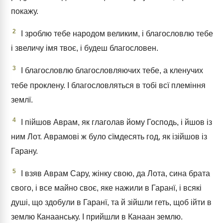
покажу.
2
І зроблю тебе народом великим, і благословлю тебе
і звеличу імя твоє, і будеш благословен.
3
І благословлю благословляючих тебе, а кленучих
тебе проклену. І благословляться в тобі всї племіння
землї.
4
І пійшов Аврам, як глаголав йому Господь, і йшов із
ним Лот. Аврамові ж було сїмдесять год, як ізійшов із
Гарану.
5
І взяв Аврам Сару, жінку свою, да Лота, сина брата
свого, і все майно своє, яке нажили в Гаранї, і всякі
душі, що здобули в Гаранї, та й зійшли геть, щоб ійти в
землю Канаанську. І прийшли в Канаан землю.