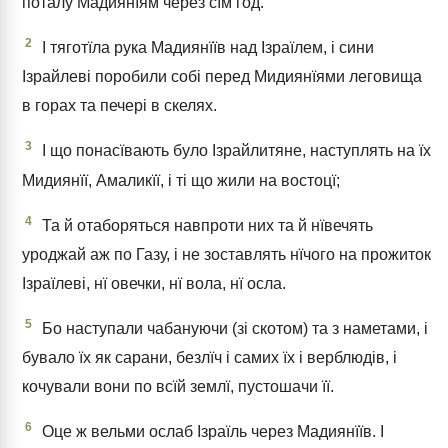
поталу Мадиянїям через сїм год.
2
І тяготїла рука Мадиянїїв над Ізраїлем, і сини
Ізрайлеві поробили собі перед Мидиянїями леговища
в горах та печері в скелях.
3
І що понасївають було Ізрайлитяне, наступлять на їх
Мидиянїї, Амаликїї, і ті що жили на востоцї;
4
Та й отаборяться навпроти них та й нївечять
уроджай аж по Газу, і не зоставлять нїчого на прожиток
Ізраїлеві, нї овечки, нї вола, нї осла.
5
Бо наступали чабануючи (зі скотом) та з наметами, і
бувало їх як сарани, безлїч і самих їх і верблюдів, і
кочували вони по всїй землї, пустошачи її.
6
Оце ж вельми ослаб Ізраїль через Мадиянїїв. І