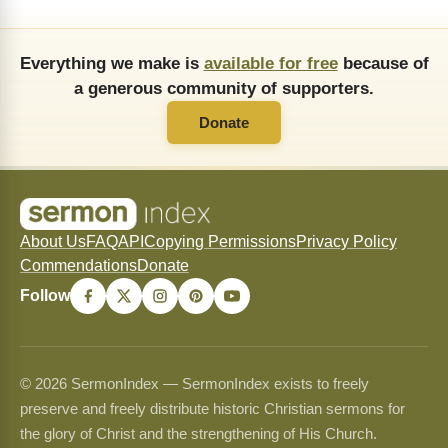
Everything we make is
available for free
because of
a generous community of supporters.
Donate
About Us
FAQ
API
Copying Permissions
Privacy Policy
Commendations
Donate
Follow
© 2026 SermonIndex — SermonIndex exists to freely
preserve and freely distribute historic Christian sermons for
the glory of Christ and the strengthening of His Church.