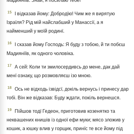
Мадиянїїв. Знай, я посилаю тебе!
15
І відказав йому: Добродїю! Чим же я вирятую
Ізраїля? Рід мій найслабший у Манассії, а я
найменший у моїй родинї.
16
І сказав йому Господь: Я буду з тобою, й ти побєш
Мадиянїїв, як одного чоловіка.
17
А сей: Коли ти змилосердивсь до мене, дак дай
менї ознаку, що розмовляєш ізо мною.
18
Ось не відходь ізвідсї, докіль вернусь і принесу дар
тобі. Він же відказав: Буду ждати, покіль вернешся.
19
Пійшов тодї Гедеон, приготовив козенятко та
неквашених книшів із одної ефи муки; мясо зложив у
кошик, а юшку влив у горщик, принїс те все йому під