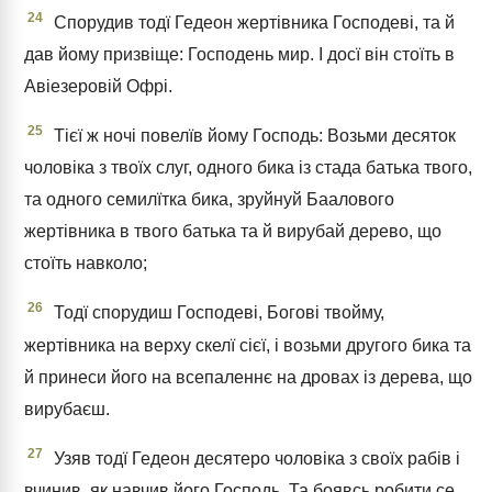
24
Спорудив тодї Гедеон жертівника Господеві, та й
дав йому призвіще: Господень мир. І досї він стоїть в
Авіезеровій Офрі.
25
Тієї ж ночі повелїв йому Господь: Возьми десяток
чоловіка з твоїх слуг, одного бика із стада батька твого,
та одного семилїтка бика, зруйнуй Баалового
жертівника в твого батька та й вирубай дерево, що
стоїть навколо;
26
Тодї спорудиш Господеві, Богові твойму,
жертівника на верху скелї сієї, і возьми другого бика та
й принеси його на всепаленнє на дровах із дерева, що
вирубаєш.
27
Узяв тодї Гедеон десятеро чоловіка з своїх рабів і
вчинив, як навчив його Господь. Та боявсь робити се