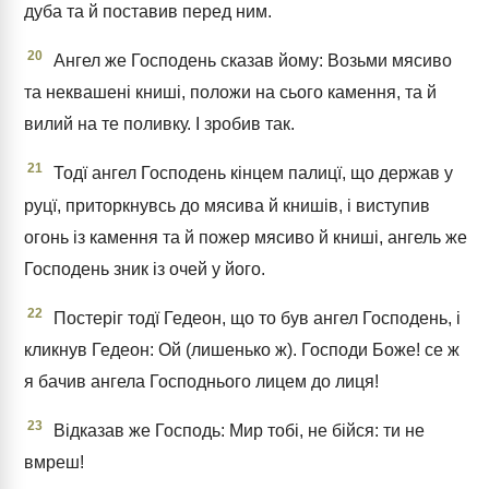
дуба та й поставив перед ним.
20
Ангел же Господень сказав йому: Возьми мясиво
та неквашені книші, положи на сього камення, та й
вилий на те поливку. І зробив так.
21
Тодї ангел Господень кінцем палицї, що держав у
руцї, приторкнувсь до мясива й книшів, і виступив
огонь із камення та й пожер мясиво й книші, ангель же
Господень зник із очей у його.
22
Постеріг тодї Гедеон, що то був ангел Господень, і
кликнув Гедеон: Ой (лишенько ж). Господи Боже! се ж
я бачив ангела Господнього лицем до лиця!
23
Відказав же Господь: Мир тобі, не бійся: ти не
вмреш!