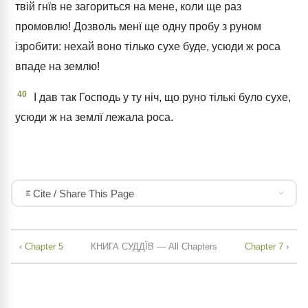
твій гнїв не загориться на мене, коли ще раз
промовлю! Дозволь менї ще одну пробу з руном
ізробити: нехай воно тілько сухе буде, усюди ж роса
впаде на землю!
40
І дав так Господь у ту ніч, що руно тількі було сухе,
усюди ж на землї лежала роса.
Cite / Share This Page
‹ Chapter 5
КНИГА СУДДЇВ — All Chapters
Chapter 7 ›