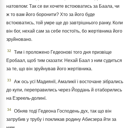
натовпом: Так се ви хочете встоюватись за Баала, чи
ж то вам його боронити? Хто за його буде
встоюватись, той умре ще до завтрішнього ранку. Коли
він бог, нехай сам за себе постоїть, бо жертівника його
зруйновано.
32
Тим і проложено Гедеонові того дня призвіще
Еробаал, щоб тим сказати: Нехай Баал з ним судиться
за те, що він зруйнував його жертівника.
33
Аж ось усї Мадиянїї, Амаликії і восточане зібрались
до купи, переправились через Йордань й отаборились
на Езреель-долинї.
34
Обняв тодї Гедеона Господень дух, так що він
затрубив у трубу і покликав родину Абиєзера йти за
ним.