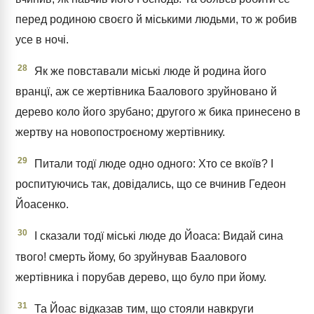
перед родиною своєго й міськими людьми, то ж робив
усе в ночі.
28
Як же повставали міські люде й родина його
вранцї, аж се жертівника Баалового зруйновано й
дерево коло його зрубано; другого ж бика принесено в
жертву на новопостроєному жертівнику.
29
Питали тодї люде одно одного: Хто се вкоїв? І
роспитуючись так, довідались, що се вчинив Гедеон
Йоасенко.
30
І сказали тодї міські люде до Йоаса: Видай сина
твого! смерть йому, бо зруйнував Баалового
жертівника і порубав дерево, що було при йому.
31
Та Йоас відказав тим, що стояли навкруги