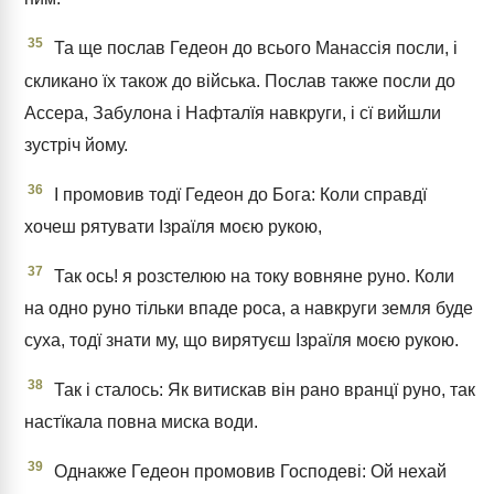
35
Та ще послав Гедеон до всього Манассія посли, і
скликано їх також до війська. Послав также посли до
Ассера, Забулона і Нафталїя навкруги, і сї вийшли
зустріч йому.
36
І промовив тодї Гедеон до Бога: Коли справдї
хочеш рятувати Ізраїля моєю рукою,
37
Так ось! я розстелюю на току вовняне руно. Коли
на одно руно тільки впаде роса, а навкруги земля буде
суха, тодї знати му, що вирятуєш Ізраїля моєю рукою.
38
Так і сталось: Як витискав він рано вранцї руно, так
настїкала повна миска води.
39
Однакже Гедеон промовив Господеві: Ой нехай