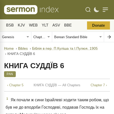
BSB
KJV
WEB
YLT
ASV
BBE
Donate
Home
›
Bibles
›
Біблія в пер. П.Куліша та І.Пулюя, 1905
›
КНИГА СУДДЇВ 6
КНИГА СУДДЇВ 6
PAN
‹ Chapter 5
КНИГА СУДДЇВ — All Chapters
Chapter 7 ›
1
Як почали ж сини Ізрайлеві ходити таким робом, що
був не до вподоби Господеві, подавав Господь їх на