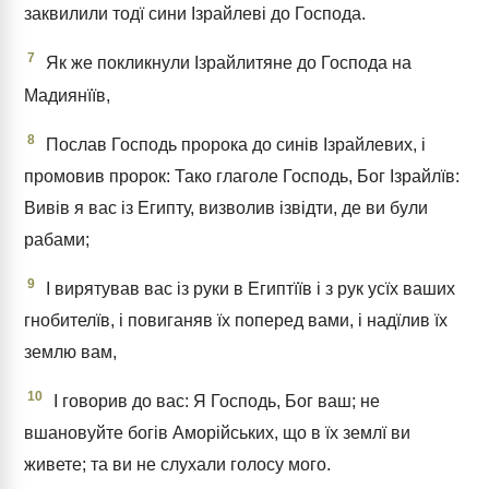
заквилили тодї сини Ізрайлеві до Господа.
7
Як же покликнули Ізрайлитяне до Господа на
Мадиянїїв,
8
Послав Господь пророка до синів Ізрайлевих, і
промовив пророк: Тако глаголе Господь, Бог Ізрайлїв:
Вивів я вас із Египту, визволив ізвідти, де ви були
рабами;
9
І вирятував вас із руки в Египтїїв і з рук усїх ваших
гнобителїв, і повиганяв їх поперед вами, і надїлив їх
землю вам,
10
І говорив до вас: Я Господь, Бог ваш; не
вшановуйте богів Аморійських, що в їх землї ви
живете; та ви не слухали голосу мого.