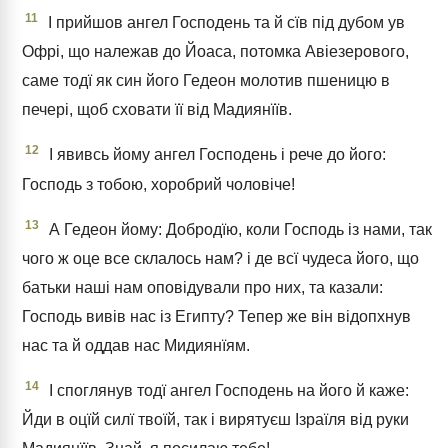
11
І прийшов ангел Господень та й сїв під дубом ув
Офрі, що належав до Йоаса, потомка Авіезерового,
саме тодї як син його Гедеон молотив пшеницю в
печері, щоб сховати її від Мадиянїїв.
12
І явивсь йому ангел Господень і рече до його:
Господь з тобою, хоробрий чоловіче!
13
А Гедеон йому: Добродїю, коли Господь із нами, так
чого ж оце все склалось нам? і де всї чудеса його, що
батьки наші нам оповідували про них, та казали:
Господь вивів нас із Египту? Тепер же він відопхнув
нас та й оддав нас Мидиянїям.
14
І споглянув тодї ангел Господень на його й каже:
Йди в оцїй силї твоїй, так і вирятуєш Ізраїля від руки