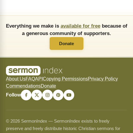
Everything we make is
available for free
because of
a generous community of supporters.
Donate
About Us
FAQ
API
Copying Permissions
Privacy Policy
Commendations
Donate
Follow
© 2026 SermonIndex — SermonIndex exists to freely
preserve and freely distribute historic Christian sermons for