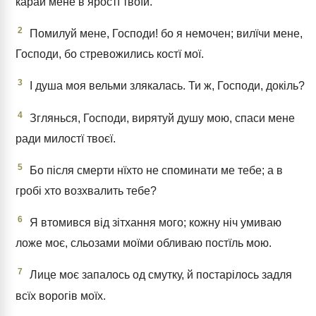
карай мене в яростї твоїй.
2
Помилуй мене, Господи! бо я немочен; вилїчи мене,
Господи, бо стревожились костї мої.
3
І душа моя вельми злякалась. Ти ж, Господи, докіль?
4
Зглянься, Господи, вирятуй душу мою, спаси мене
ради милостї твоєї.
5
Бо після смерти нїхто не споминати ме тебе; а в
гробі хто возхвалить тебе?
6
Я втомився від зітхання мого; кожну ніч умиваю
ложе моє, сльозами моїми обливаю постїль мою.
7
Лице моє запалось од смутку, й постарілось задля
всїх ворогів моїх.