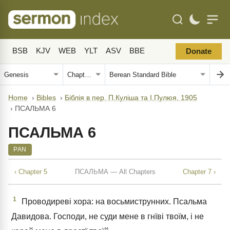
BSB
KJV
WEB
YLT
ASV
BBE
Donate
Home
›
Bibles
›
Біблія в пер. П.Куліша та І.Пулюя, 1905
›
ПСАЛЬМА 6
ПСАЛЬМА 6
PAN
‹ Chapter 5
ПСАЛЬМА — All Chapters
Chapter 7 ›
1
Проводиреві хора: на восьмиструнних. Псальма
Давидова. Господи, не суди мене в гнїві твоїм, і не