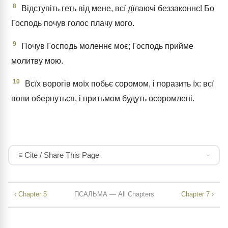
8
Відступіть геть від мене, всї дїлаючі беззаконнє! Бо
Господь почув голос плачу мого.
9
Почув Господь моленнє моє; Господь прийме
молитву мою.
10
Всїх ворогів моїх побьє соромом, і поразить їх: всї
вони обернуться, і притьмом будуть осоромлені.
Cite / Share This Page
‹ Chapter 5
ПСАЛЬМА — All Chapters
Chapter 7 ›