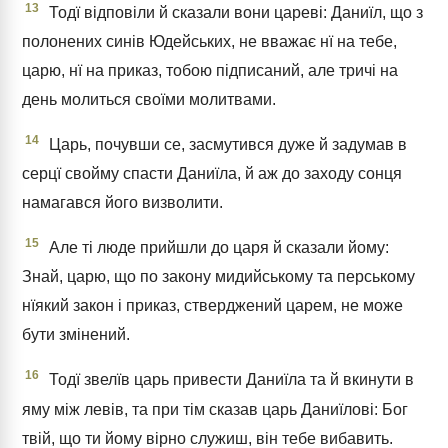
13
Тодї відповіли й сказали вони цареві: Даниїл, що з
полонених синів Юдейських, не вважає нї на тебе,
царю, нї на приказ, тобою підписаний, але тричі на
день молиться своїми молитвами.
14
Царь, почувши се, засмутився дуже й задумав в
серцї свойму спасти Даниїла, й аж до заходу сонця
намагався його визволити.
15
Але ті люде прийшли до царя й сказали йому:
Знай, царю, що по закону мидийському та перському
нїякий закон і приказ, стверджений царем, не може
бути змінений.
16
Тодї звелїв царь привести Даниїла та й вкинути в
яму між левів, та при тім сказав царь Даниїлові: Бог
твій, що ти йому вірно служиш, він тебе вибавить.