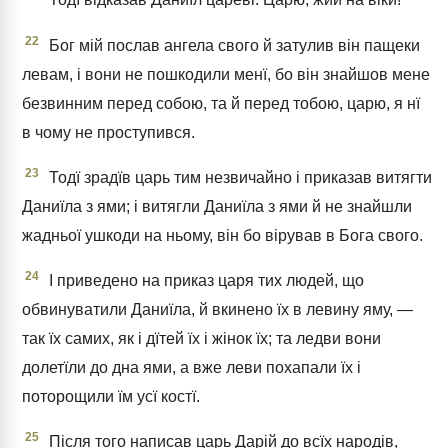
Тодї відказав Даниїл цареві: Царю, жий на віки!
22
Бог мій послав ангела свого й затулив він пащеки
левам, і вони не пошкодили менї, бо він знайшов мене
безвинним перед собою, та й перед тобою, царю, я нї
в чому не проступився.
23
Тодї зрадїв царь тим незвичайно і приказав витягти
Даниїла з ями; і витягли Даниїла з ями й не знайшли
жадньої ушкоди на ньому, він бо вірував в Бога свого.
24
І приведено на приказ царя тих людей, що
обвинуватили Даниїла, й вкинено їх в левину яму, —
так їх самих, як і дїтей їх і жінок їх; та ледви вони
долетїли до дна ями, а вже леви похапали їх і
поторощили їм усї костї.
25
Після того написав царь Дарій до всїх народів,