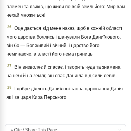
племен та язиків, що жили по всїй землї його: Мир вам
нехай множиться!
26
Оце дається від мене наказ, щоб в кожній областї
мого царства боялись і шанували Бога Даниїлового,
він бо — Бог живий і вічний, і царство його
неминаюче, а властї його нема гряниць.
27
Він визволяє й спасає, і творить чуда та знамена
на небі й на землї; він спас Даниїла від сили левів.
28
І добре дїялось Даниїлові так за царювання Дарія
як і за царя Кира Перського.
Cite / Share This Page