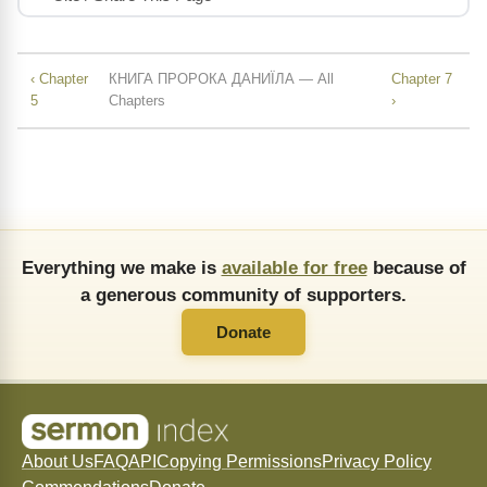
‹ Chapter
КНИГА ПРОРОКА ДАНИЇЛА — All
Chapter 7
5
Chapters
›
Everything we make is
available for free
because of
a generous community of supporters.
Donate
About Us
FAQ
API
Copying Permissions
Privacy Policy