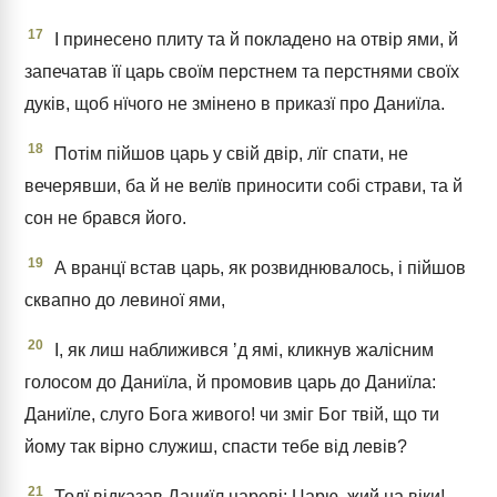
17
І принесено плиту та й покладено на отвір ями, й
запечатав її царь своїм перстнем та перстнями своїх
дуків, щоб нїчого не змінено в приказї про Даниїла.
18
Потім пійшов царь у свій двір, лїг спати, не
вечерявши, ба й не велїв приносити собі страви, та й
сон не брався його.
19
А вранцї встав царь, як розвиднювалось, і пійшов
сквапно до левиної ями,
20
І, як лиш наближився ʼд ямі, кликнув жалісним
голосом до Даниїла, й промовив царь до Даниїла:
Даниїле, слуго Бога живого! чи зміг Бог твій, що ти
йому так вірно служиш, спасти тебе від левів?
21