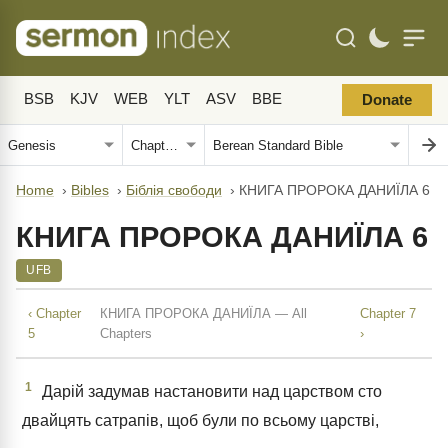
BSB
KJV
WEB
YLT
ASV
BBE
Donate
Home
›
Bibles
›
Біблія свободи
›
КНИГА ПРОРОКА ДАНИЇЛА 6
КНИГА ПРОРОКА ДАНИЇЛА 6
UFB
‹ Chapter
КНИГА ПРОРОКА ДАНИЇЛА — All
Chapter 7
5
Chapters
›
1
Дарій задумав настановити над царством сто
двайцять сатрапів, щоб були по всьому царстві,