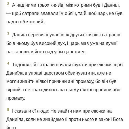
2
А над ними трьох князїв, між котрими був і Даниїл,
— щоб сатрапи здавали їм облїч, та й щоб царь не був
надто обтяжений.
3
Даниїл перевисшував всїх других князїв і сатрапів,
бо в ньому був високий дух, і царь мав уже на думцї
настановити його над усїм царством.
4
Тодї князї й сатрапи почали шукати приключки, щоб
Даниїла в управі царством обвинуватити, але не
могли знайти нїякої причини анї промаху, бо він був
вірний, і не знаходилось на ньому нїякої провини або
промаху,
5
І сказали сї люде: Не знайти нам приключки на
Даниїла, коли не знайдемо її проти нього в законї Бога
його.