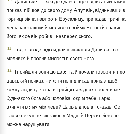
10
Даниїл же, — хоч довідався, що підписаний такий
приказ, пійшов до свого дому. А тут він, відчинивши в
горницї вікна навпроти Ерусалиму, припадав тричі на
день навколїшки й молився свойму Богові й славив
його, як се він робив і навперед сього.
11
Тодї сї люде підглядїли й знайшли Даниїла, що
молився й просив милостї в свого Бога.
12
І прийшли вони до царя та й почали говорити про
царський приказ: Чи ж ти не підписав приказ, щоб
кожну людину, котра в трийцятьох днях просити ме
будь-якого бога або чоловіка, окрім тебе, царю,
вкинути в яму між леви? Царь відповів і сказав: Се
слово незмінне, як закон у Мидиї й Персиї, його не
можна нарушувати.