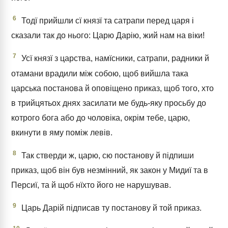
6
Тодї прийшли сї князї та сатрапи перед царя і
сказали так до нього: Царю Дарію, жий нам на віки!
7
Усї князї з царства, намїсники, сатрапи, радники й
отамани врадили між собою, щоб вийшла така
царська постанова й оповіщено приказ, щоб того, хто
в трийцятьох днях засилати ме будь-яку просьбу до
котрого бога або до чоловіка, окрім тебе, царю,
вкинути в яму поміж левів.
8
Так стверди ж, царю, сю постанову й підпиши
приказ, щоб він був незмінний, як закон у Мидиї та в
Персиї, та й щоб нїхто його не нарушував.
9
Царь Дарій підписав ту постанову й той приказ.