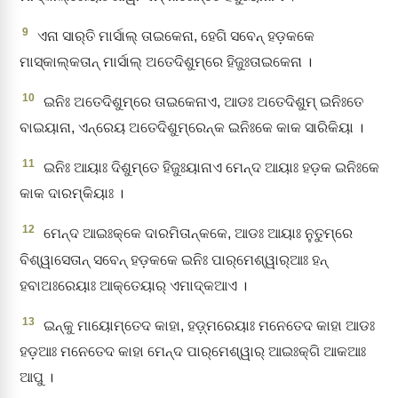
9
ଏନା ସାର୍‌ତି ମାର୍ସାଲ୍‌ ତାଇକେନା, ହେଗି ସବେନ୍‌ ହଡ଼କକେ
ମାସ୍କାଲ୍‌କତାନ୍‌ ମାର୍ସାଲ୍‌ ଅତେଦିଶୁମ୍‌ରେ ହିଜୁଃତାଇକେନା ।
10
ଇନିଃ ଅତେଦିଶୁମ୍‌ରେ ତାଇକେନାଏ, ଆଡଃ ଅତେଦିଶୁମ୍‌ ଇନିଃତେ
ବାଇୟାନା, ଏନ୍‌ରେୟ ଅତେଦିଶୁମ୍‌ରେନ୍‌କ ଇନିଃକେ କାକ ସାରିକିୟା ।
11
ଇନିଃ ଆୟାଃ ଦିଶୁମ୍‌ତେ ହିଜୁଃୟାନାଏ ମେନ୍‌ଦ ଆୟାଃ ହଡ଼କ ଇନିଃକେ
କାକ ଦାରମ୍‌କିୟାଃ ।
12
ମେନ୍‌ଦ ଆଇଃକ୍‌କେ ଦାରମିତାନ୍‌କକେ, ଆଡଃ ଆୟାଃ ନୁତୁମ୍‌ରେ
ବିଶ୍ୱାସେତାନ୍‌ ସବେନ୍‌ ହଡ଼କକେ ଇନିଃ ପାର୍‌ମେଶ୍ୱାର୍‌ଆଃ ହନ୍‌
ହବାଅଃରେୟାଃ ଆକ୍‌ତେୟାର୍‌ ଏମାଦ୍‍କଆଏ ।
13
ଇନ୍‌କୁ ମାୟୋମ୍‌ତେଦ କାହା, ହଡ଼୍‌ମରେୟାଃ ମନେତେଦ କାହା ଆଡଃ
ହଡ଼ଆଃ ମନେତେଦ କାହା ମେନ୍‌ଦ ପାର୍‌ମେଶ୍ୱାର୍‌ ଆଇଃକ୍‌ଗି ଆକଆଃ
ଆପୁ ।