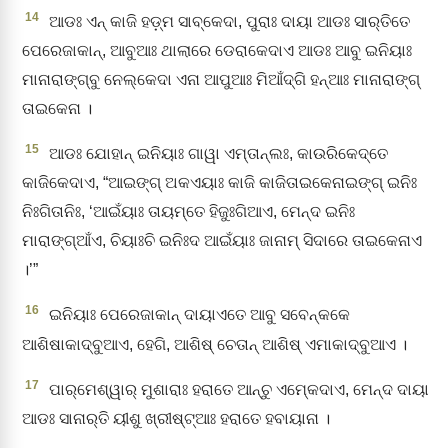
14
ଆଡଃ ଏନ୍‌ କାଜି ହଡ଼୍‌ମ ସାବ୍‌କେଦା, ପୁରାଃ ଦାୟା ଆଡଃ ସାର୍‌ତିତେ
ପେରେଜାକାନ୍‌, ଆବୁଆଃ ଥାଲାରେ ଡେରାକେଦାଏ ଆଡଃ ଆବୁ ଇନିୟାଃ
ମାନାରାଙ୍ଗ୍‌ବୁ ନେଲ୍‌କେଦା ଏନା ଆପୁଆଃ ମିଆଁଦ୍‌ଗି ହନ୍‌ଆଃ ମାନାରାଙ୍ଗ୍‌
ତାଇକେନା ।
15
ଆଡଃ ଯୋହାନ୍‌ ଇନିୟାଃ ଗାୱା ଏମ୍‌ତାନ୍‌ଲଃ, କାଉରିକେଦ୍‌ତେ
କାଜିକେଦାଏ, “ଆଇଙ୍ଗ୍‌ ଅକଏୟାଃ କାଜି କାଜିତାଇକେନାଇଙ୍ଗ୍‌ ଇନିଃ
ନିଃଗିତାନିଃ, ‘ଆଇଁୟାଃ ତାୟମ୍‌ତେ ହିଜୁଃଗିଆଏ, ମେନ୍‌ଦ ଇନିଃ
ମାରାଙ୍ଗ୍‌ଆଁଏ, ଚିୟାଃଚି ଇନିଃଦ ଆଇଁୟାଃ ଜାନାମ୍‌ ସିଦାରେ ତାଇକେନାଏ
।’”
16
ଇନିୟାଃ ପେରେଜାକାନ୍‌ ଦାୟାଏତେ ଆବୁ ସବେନ୍‌କକେ
ଆଶିଷାକାଦ୍‌ବୁଆଏ, ହେଗି, ଆଶିଷ୍‌ ଚେତାନ୍‌ ଆଶିଷ୍‌ ଏମାକାଦ୍‍ବୁଆଏ ।
17
ପାର୍‌ମେଶ୍ୱାର୍‌ ମୁଶାରାଃ ହରାତେ ଆନ୍‌ଚୁ ଏମ୍‍କେଦାଏ, ମେନ୍‌ଦ ଦାୟା
ଆଡଃ ସାନାର୍‌ତି ୟୀଶୁ ଖ୍ରୀଷ୍ଟ୍‌ଆଃ ହରାତେ ହବାୟାନା ।