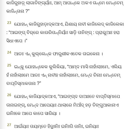
କାଜିରୁହାଡ଼୍‌ ଲାଗାତିଙ୍ଗ୍‌ୟାଁଃ, ଆମ୍‌ ଆପାନ୍‌କେ ଅକଏ ତାନ୍‌ମେ ମେନ୍ତେମ୍‌
କାଜିନ୍‌ତାନା ?”
23
ଯୋହାନ୍‌ କାଜିରୁହାଡ଼ାଦ୍‌କଆଏ, ଯିଶାୟ ନାବୀ କାଜିଲେଦ୍ କାଜିଲେକା
: “ଆଇଙ୍ଗ୍‌ ବିର୍‌ରେ କାଉରିତାନ୍‌ନିୟାଁଃ ସାଡ଼ି ତାନିଙ୍ଗ୍‌ : ପ୍ରାଭୁଆଃ ହରା
ସିଧାଏପେ ।”
24
ଆଡଃ ଏନ୍‌ କୁଲ୍‌ଲେନ୍‌କ ଫାରୁଶୀକଏତେକ ତାଇକେନା ।
25
ଇନ୍‌କୁ ଯୋହାନ୍‌କେକ କୁଲିକିୟା, “ଆମ୍‌ଦ ମାସି ନାହାଁଲାଃମେ, ଏଲିୟ
ହଁ ନାହାଁଲାଃମେ ଆଡଃ ଏନ୍‌ ନାବୀହ ନାହାଁଲାଃମେ, ମେନ୍‌ଦ ଚିନାଃ ମେନ୍ତେମ୍‌
ବାପ୍ତିସ୍ମାକତାନା ?”
26
ଯୋହାନ୍‌ କାଜିୟାଦ୍‌କଆଏ, “ଆଇଙ୍ଗ୍‌ଦ ଦାଆଃତେ ବାପ୍ତିସ୍ମାପେ
ତାନାଇଙ୍ଗ୍‌, ମେନ୍‌ଦ ଆପେୟାଃ ଥାଲାରେ ମିଆଁଦ୍‌ ହଡ଼ ତିଙ୍ଗୁଆକାନାଏ
ଇନିଃକେ ଆପେ କାପେ ସାରିୟା ।
27
ଆଇଁୟାଃ ତାୟମ୍‌ତେ ହିଜୁଃନିଃ ଇନିଃଗି ତାନିଃ, ଇନିୟାଃ