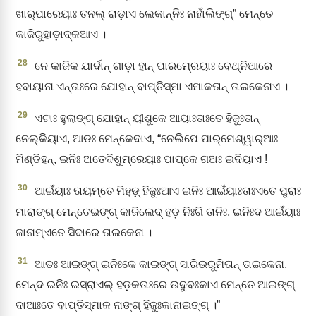
ଖାର୍‌ପାରେୟାଃ ତନଲ୍‌ ରାଡ଼ାଏ ଲେକାନ୍‌ନିଃ ନାହାଁଲିଙ୍ଗ୍‌” ମେନ୍ତେ
କାଜିରୁହାଡ଼ାଦ୍‍କଆଏ ।
28
ନେ କାଜିକ ଯାର୍ଦାନ୍‌ ଗାଡ଼ା ହାନ୍‍ ପାରମ୍‍ରେୟାଃ ବେଥ୍‌ନିଆରେ
ହବାୟାନା ଏନ୍ତାଃରେ ଯୋହାନ୍‌ ବାପ୍ତିସ୍ମା ଏମାକତାନ୍‍ ତାଇକେନାଏ ।
29
ଏଟାଃ ହୁଲାଙ୍ଗ୍‌ ଯୋହାନ୍‌ ୟୀଶୁକେ ଆୟାଃତାଃତେ ହିଜୁଃତାନ୍‍
ନେଲ୍‌କିୟାଏ, ଆଡଃ ମେନ୍‌କେଦାଏ, “ନେଲିପେ ପାର୍‌ମେଶ୍ୱାର୍‌ଆଃ
ମିଣ୍ଡିହନ୍‌, ଇନିଃ ଅତେଦିଶୁମ୍‌ରେୟାଃ ପାପ୍‌କେ ଗଅଃ ଇଦିୟାଏ !
30
ଆଇଁୟାଃ ତାୟମ୍‌ତେ ମିହୁଡ଼୍‌ ହିଜୁଃଆଏ ଇନିଃ ଆଇଁୟାଃତାଃଏତେ ପୁରାଃ
ମାରାଙ୍ଗ୍‌ ମେନ୍ତେଇଙ୍ଗ୍‌ କାଜିଲେଦ୍ ହଡ଼ ନିଃଗି ତାନିଃ, ଇନିଃଦ ଆଇଁୟାଃ
ଜାନାମ୍‌ଏତେ ସିଦାରେ ତାଇକେନା ।
31
ଆଡଃ ଆଇଙ୍ଗ୍‌ ଇନିଃକେ କାଇଙ୍ଗ୍‌ ସାରିଉରୁମିତାନ୍ ତାଇକେନା,
ମେନ୍‌ଦ ଇନିଃ ଇସ୍ରାଏଲ୍‌ ହଡ଼କତାଃରେ ଉଦୁବଃକାଏ ମେନ୍ତେ ଆଇଙ୍ଗ୍‌
ଦାଆଃତେ ବାପ୍ତିସ୍ମାକ ନାଙ୍ଗ୍‌ ହିଜୁଃକାନାଇଙ୍ଗ୍‌ ।”