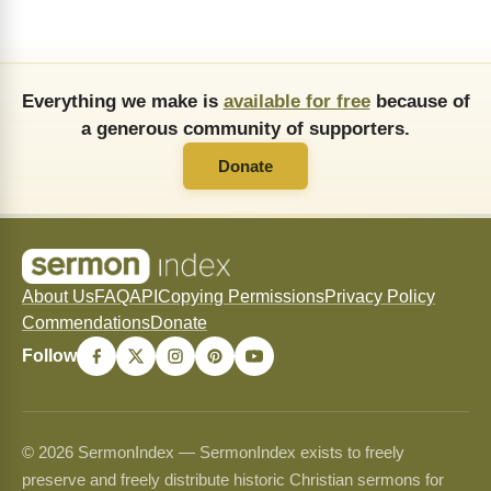
Everything we make is
available for free
because of
a generous community of supporters.
Donate
About Us
FAQ
API
Copying Permissions
Privacy Policy
Commendations
Donate
Follow
© 2026 SermonIndex — SermonIndex exists to freely
preserve and freely distribute historic Christian sermons for