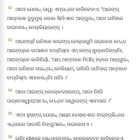
32
ଆଡଃ ଯୋହାନ୍‌ ଗାୱା ଏମ୍‌ତାନ୍‌ଲଃ କାଜିକେଦାଏ, “ଆଇଙ୍ଗ୍‌
ଆତ୍ମାକେ ଦୁଦୁମୁଲ୍‌ ଲେକା ସିର୍ମାଏତେ ଆଡ଼୍‌ଗୁତାନ୍‍ ଆଡଃ ଇନିଃରେ
ତାଇନଃତାନ୍‌ ନେଲ୍‍କିୟାଇଙ୍ଗ୍‌ ।
33
ଆଇଙ୍ଗ୍‌ହଁ ଇନିଃକେ କାଇଙ୍ଗ୍‌ ନେଲ୍‌ଉରୁମି ତାଇକେନା ମେନ୍‌ଦ
ଆଇଙ୍ଗ୍‌କେ ଦାଆଃତେ ବାପ୍ତିସ୍ମା ଏମ୍‌ ନାଙ୍ଗ୍‌ କୁଲ୍‌କାଦିଙ୍ଗ୍‌ନିଃ,
ଆଇଙ୍ଗ୍‌କେ କାଜିକିୟାଁ, ‘ଆମ୍‌ ଆତ୍ମାକେ ମିଆଁଦ୍‌ ହଡ଼ରେ ଆଡ଼୍‌ଗୁତାନ୍
ଆଡଃ ଇନିଃରେ ତାଇନ୍‌ତାନ୍ ନେଲିୟାମ୍‌, ଇନିଃଗି ପାବିତାର୍‌ ଆତ୍ମାତେ
ବାପ୍ତିସ୍ମା ଏମାକତାନ୍‍ନିଃ ତାନିଃ ।’
34
ଆଡଃ ଆଇଙ୍ଗ୍‌ ନେଲ୍‍କେଦାଃଇଙ୍ଗ୍‌, ଆଡଃ ନିଃଗି
ପାର୍‌ମେଶ୍ୱାର୍‌ଆଃ ହନ୍‌ ମେନ୍ତେ ଗାୱାଇଙ୍ଗ୍‌ ଏମେତାନା ।”
35
ଏଟାଃ ହୁଲାଙ୍ଗ୍‌ ଯୋହାନ୍‌ ଆୟାଃ ଚେଲାକଏତେ ବାର୍‍ହଡ଼୍‌କିନ୍‌ଲଃ
ଏନ୍ତାଃରେ ଆଡଃଗି ତିଙ୍ଗୁଆକାନ୍‍ ତାଇକେନାଏ ।
36
ଇନିଃ ୟୀଶୁକେ ସେନ୍‍ପାରମଃତାନ୍ ନେଲ୍‍କେଦ୍‍ତେ କାଜିକେଦାଏ,