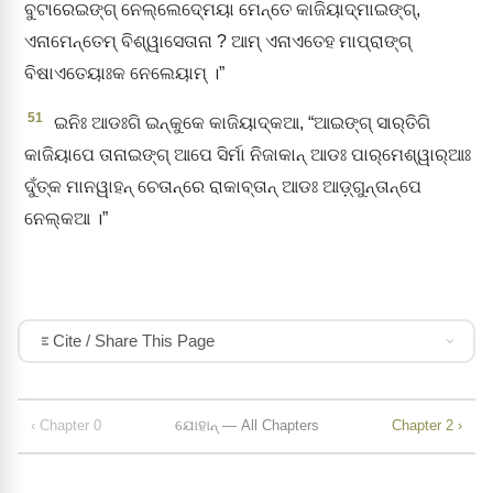
ବୁଟାରେଇଙ୍ଗ୍‌ ନେଲ୍‌ଲେଦ୍‍ମେୟା ମେନ୍ତେ କାଜିୟାଦ୍‌ମାଇଙ୍ଗ୍‌,
ଏନାମେନ୍ତେମ୍‌ ବିଶ୍ୱାସେତାନା ? ଆମ୍‌ ଏନାଏତେହ ମାପ୍‌ରାଙ୍ଗ୍‌
ବିଷାଏତେୟାଃକ ନେଲେୟାମ୍‌ ।”
51
ଇନିଃ ଆଡଃଗି ଇନ୍‌କୁକେ କାଜିୟାଦ୍‌କଆ, “ଆଇଙ୍ଗ୍‌ ସାର୍‌ତିଗି
କାଜିୟାପେ ତାନାଇଙ୍ଗ୍‌ ଆପେ ସିର୍ମା ନିଜାକାନ୍‌ ଆଡଃ ପାର୍‌ମେଶ୍ୱାର୍‌ଆଃ
ଦୁଁତ୍‌କ ମାନୱାହନ୍‌ ଚେତାନ୍‌ରେ ରାକାବ୍‌ତାନ୍‌ ଆଡଃ ଆଡ଼୍‌ଗୁନ୍‌ତାନ୍‌ପେ
ନେଲ୍‌କଆ ।”
Cite / Share This Page
‹ Chapter 0
ଯୋହାନ୍‌ — All Chapters
Chapter 2 ›