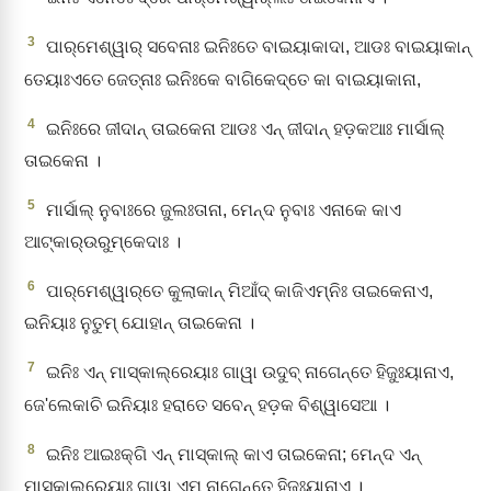
3
ପାର୍‌ମେଶ୍ୱାର୍‌ ସବେନାଃ ଇନିଃତେ ବାଇୟାକାଦା, ଆଡଃ ବାଇୟାକାନ୍‌
ତେୟାଃଏତେ ଜେତ୍‌ନାଃ ଇନିଃକେ ବାଗିକେଦ୍‌ତେ କା ବାଇୟାକାନା,
4
ଇନିଃରେ ଜୀଦାନ୍‌ ତାଇକେନା ଆଡଃ ଏନ୍‌ ଜୀଦାନ୍‌ ହଡ଼କଆଃ ମାର୍ସାଲ୍‌
ତାଇକେନା ।
5
ମାର୍ସାଲ୍‌ ନୁବାଃରେ ଜୁଲଃତାନା, ମେନ୍‌ଦ ନୁବାଃ ଏନାକେ କାଏ
ଆଟ୍‌କାର୍‌ଉରୁମ୍‌କେଦାଃ ।
6
ପାର୍‌ମେଶ୍ୱାର୍‌ତେ କୁଲାକାନ୍‌ ମିଆଁଦ୍‌ କାଜିଏମ୍‌ନିଃ ତାଇକେନାଏ,
ଇନିୟାଃ ନୁତୁମ୍‌ ଯୋହାନ୍‌ ତାଇକେନା ।
7
ଇନିଃ ଏନ୍‌ ମାସ୍କାଲ୍‌ରେୟାଃ ଗାୱା ଉଦୁବ୍‌ ନାଗେନ୍ତେ ହିଜୁଃୟାନାଏ,
ଜେ'ଲେକାଚି ଇନିୟାଃ ହରାତେ ସବେନ୍‌ ହଡ଼କ ବିଶ୍ୱାସେଆ ।
8
ଇନିଃ ଆଇଃକ୍‌ଗି ଏନ୍‌ ମାସ୍କାଲ୍ କାଏ ତାଇକେନା; ମେନ୍‌ଦ ଏନ୍‌
ମାସ୍କାଲ୍‌ରେୟାଃ ଗାୱା ଏମ୍‌ ନାଗେନ୍ତେ ହିଜୁଃୟାନାଏ ।