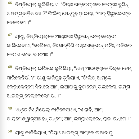
46
ନିଥ୍‌ନିୟେଲ୍‌ କୁଲିକିୟାଏ, “ଚିୟାଃ ନାଜ୍‌ରେତ୍‌ଏତେ ଜେତ୍‌ନାଃ ବୁଗିନ୍‌
ଅଡଙ୍ଗ୍‌ଦାଡ଼ିଅଃଆ ?” ଫିଲିପ୍‌ ମେନ୍‌ରୁହାଡ଼ାଇୟା, “ମାର୍‌ ହିଜୁଃକେଦ୍‍ତେ
ନେଲେମେ ।”
47
ୟୀଶୁ, ନିଥ୍‌ନିୟେଲ୍‌କେ ଆୟାଃତାଃ ହିଜୁଃତାନ୍‌ ନେଲ୍‌କେଦ୍‌ତେ
କାଜିକେଦାଏ, “ନେଲିପେ, ନିଃ ସାର୍‌ତିଗି ଇସ୍ରାଏଲ୍‌ରେନ୍‌ ତାନିଃ, ଇନିଃରେ
ଜେତାଏ ବେଦା ବାନଆଃ ।”
48
ନିଥ୍‌ନିୟେଲ୍‌ ଇନିଃକେ କୁଲିକିୟା, “ଆମ୍‌ ଆଇଙ୍ଗ୍‌କେ ଚିଲ୍‌କାତେମ୍‌
ସାରିକେଦିୟାଁ ?” ୟୀଶୁ କାଜିରୁହାଡ଼୍‌କିୟାଏ, “ଫିଲିପ୍‌ ଆମ୍‌କେ
କେଡ଼ାକେଦ୍‌ମେ ସିଦାରେ ଆମ୍‌ ଲଆଦାରୁ ବୁଟାରେମ୍‌ ତାଇକେନା, ଇମ୍‌ତା
ଆଇଙ୍ଗ୍‌ ନେଲ୍‌କେଦ୍‍ମେୟା ।”
49
ଏନ୍ତେ ନିଥ୍‌ନିୟେଲ୍‌ କାଜିକେଦାଃଏ, “ଏ ରାବି, ଆମ୍‌
ପାର୍‌ମେଶ୍ୱାର୍‌ଆଃ ହନ୍‌ ତାନ୍‌ମେ; ଆମ୍‌ ଇସ୍ରାଏଲ୍‌ରେନ୍‌ ରାଜା ତାନ୍‌ମେ ।”
50
ୟୀଶୁ କାଜିକିୟାଏ, “ଚିୟାଃ ଆଇଙ୍ଗ୍‌ ଆମ୍‌କେ ଲଆଦାରୁ