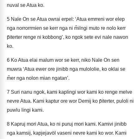
nuval se Atua ko.
5
Nale On se Atua owrai erpel: ‘Atua emrreni wor elep
nga norrorrmien se kerr nga ni m̃ilngi muto re nolo kerr
p̃iterter renge ni kobbong’, ko ngok sete evi nale nawon
ko.
6
Ko Atua elai malum wor se kerr, niko Nale On sen
muwra ‘Atua ewer ore jinibb nga mulololie, ko oklai se
m̃er nga nolon mian ngatan’.
7
Suri nanu ngok, kami kaplingi wor kami ko renge melve
nevre Atua. Kami kaptur ore wor Demij ko p̃iterter, puloli ni
puwlu lingi kami.
8
Kapruj mori Atua, ko ni puruj mori kami. Kamivi jinibb
nga kamsij, kapjejavöl vaseni nevre kami ko wor. Kami