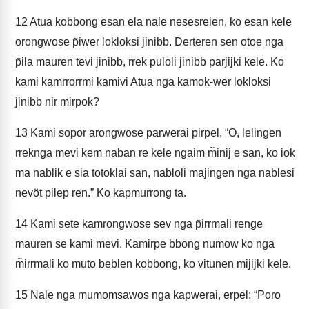
12
Atua kobbong esan ela nale nesesreien, ko esan kele
orongwose p̃iwer lokloksi jinibb. Derteren sen otoe nga
p̃ila mauren tevi jinibb, rrek puloli jinibb parjijki kele. Ko
kami kamrrorrmi kamivi Atua nga kamok-wer lokloksi
jinibb nir mirpok?
13
Kami sopor arongwose parwerai pirpel, “O, lelingen
rreknga mevi kem naban re kele ngaim m̃inij e san, ko iok
ma nablik e sia totoklai san, nabloli majingen nga nablesi
nevöt pilep ren.” Ko kapmurrong ta.
14
Kami sete kamrongwose sev nga p̃irrmali renge
mauren se kami mevi. Kamirpe bbong numow ko nga
m̃irrmali ko muto beblen kobbong, ko vitunen mijijki kele.
15
Nale nga mumomsawos nga kapwerai, erpel: “Poro