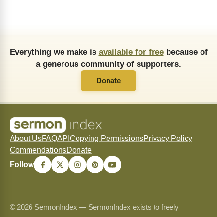
Everything we make is
available for free
because of
a generous community of supporters.
Donate
About Us
FAQ
API
Copying Permissions
Privacy Policy
Commendations
Donate
Follow
© 2026 SermonIndex — SermonIndex exists to freely