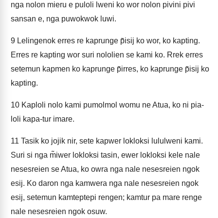
nga nolon mieru e puloli lweni ko wor nolon pivini pivi
sansan e, nga puwokwok luwi.
9
Lelingenok erres re kaprunge p̃isij ko wor, ko kapting.
Erres re kapting wor suri nololien se kami ko. Rrek erres
setemun kapmen ko kaprunge p̃irres, ko kaprunge p̃isij ko
kapting.
10
Kaploli nolo kami pumolmol womu ne Atua, ko ni pia-
loli kapa-tur imare.
11
Tasik ko jojik nir, sete kapwer lokloksi lululweni kami.
Suri si nga m̃iwer lokloksi tasin, ewer lokloksi kele nale
nesesreien se Atua, ko owra nga nale nesesreien ngok
esij. Ko daron nga kamwera nga nale nesesreien ngok
esij, setemun kamteptepi rengen; kamtur pa mare renge
nale nesesreien ngok osuw.