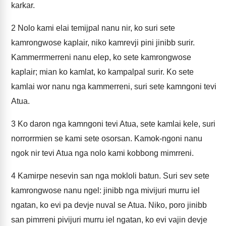
karkar.
2
Nolo kami elai temijpal nanu nir, ko suri sete
kamrongwose kaplair, niko kamrevji pini jinibb surir.
Kammerrmerreni nanu elep, ko sete kamrongwose
kaplair; mian ko kamlat, ko kampalpal surir. Ko sete
kamlai wor nanu nga kammerreni, suri sete kamngoni tevi
Atua.
3
Ko daron nga kamngoni tevi Atua, sete kamlai kele, suri
norrorrmien se kami sete osorsan. Kamok-ngoni nanu
ngok nir tevi Atua nga nolo kami kobbong mimrreni.
4
Kamirpe nesevin san nga mokloli batun. Suri sev sete
kamrongwose nanu ngel: jinibb nga mivijuri murru iel
ngatan, ko evi pa devje nuval se Atua. Niko, poro jinibb
san pimrreni pivijuri murru iel ngatan, ko evi vajin devje