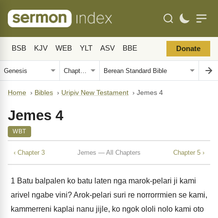
BSB
KJV
WEB
YLT
ASV
BBE
Donate
Home
›
Bibles
›
Uripiv New Testament
›
Jemes 4
Jemes 4
WBT
‹ Chapter 3
Jemes — All Chapters
Chapter 5 ›
1
Batu balpalen ko batu laten nga marok-pelari ji kami
arivel ngabe vini? Arok-pelari suri re norrorrmien se kami,
kammerreni kaplai nanu jijle, ko ngok ololi nolo kami oto