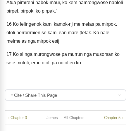
Atua pimrreni nabok-maur, ko kem namrongwose nabloli
pirpel, pirpok, ko pirpak."
16
Ko lelingenok kami kamok-rij melmelas pa mirpok,
ololi norrorrmien se kami ean mare p̃elak. Ko nale
melmelas nga mirpok esij.
17
Ko si nga murongwose pa murrun nga musorsan ko
sete muloli, erpe ololi pa nololien ko.
Cite / Share This Page
‹ Chapter 3
Jemes — All Chapters
Chapter 5 ›