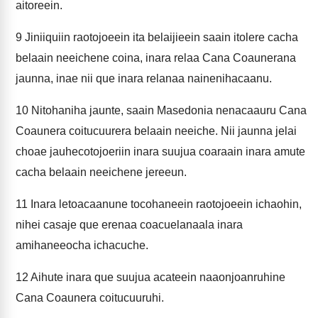
aitoreein.
9
Jiniiquiin raotojoeein ita belaijieein saain itolere cacha
belaain neeichene coina, inara relaa Cana Coaunerana
jaunna, inae nii que inara relanaa nainenihacaanu.
10
Nitohaniha jaunte, saain Masedonia nenacaauru Cana
Coaunera coitucuurera belaain neeiche. Nii jaunna jelai
choae jauhecotojoeriin inara suujua coaraain inara amute
cacha belaain neeichene jereeun.
11
Inara letoacaanune tocohaneein raotojoeein ichaohin,
nihei casaje que erenaa coacuelanaala inara
amihaneeocha ichacuche.
12
Aihute inara que suujua acateein naaonjoanruhine
Cana Coaunera coitucuuruhi.