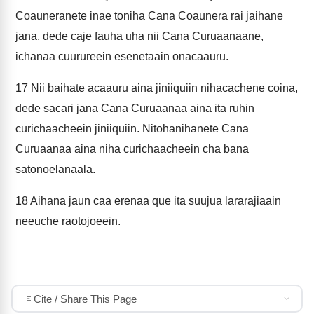
Coauneranete inae toniha Cana Coaunera rai jaihane
jana, dede caje fauha uha nii Cana Curuaanaane,
ichanaa cuurureein esenetaain onacaauru.
17
Nii baihate acaauru aina jiniiquiin nihacachene coina,
dede sacari jana Cana Curuaanaa aina ita ruhin
curichaacheein jiniiquiin. Nitohanihanete Cana
Curuaanaa aina niha curichaacheein cha bana
satonoelanaala.
18
Aihana jaun caa erenaa que ita suujua lararajiaain
neeuche raotojoeein.
Cite / Share This Page