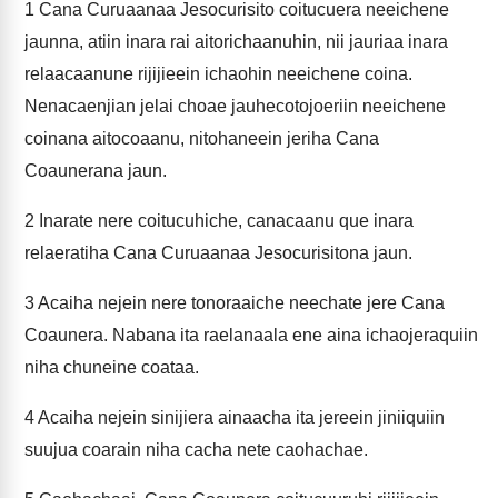
1
Cana Curuaanaa Jesocurisito coitucuera neeichene
jaunna, atiin inara rai aitorichaanuhin, nii jauriaa inara
relaacaanune rijijieein ichaohin neeichene coina.
Nenacaenjian jelai choae jauhecotojoeriin neeichene
coinana aitocoaanu, nitohaneein jeriha Cana
Coaunerana jaun.
2
Inarate nere coitucuhiche, canacaanu que inara
relaeratiha Cana Curuaanaa Jesocurisitona jaun.
3
Acaiha nejein nere tonoraaiche neechate jere Cana
Coaunera. Nabana ita raelanaala ene aina ichaojeraquiin
niha chuneine coataa.
4
Acaiha nejein sinijiera ainaacha ita jereein jiniiquiin
suujua coarain niha cacha nete caohachae.