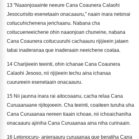
13
“Naaonjoaainte neeure Cana Coaunera Calaohi
Jesocurisito esenetaain onacaauru,” naain inara netonai
coitucuhichenena jerichaanu. Nabana cha
coitucueneeichene ohin naaonjoan chuneine, nabana
Cana Coaunera coitucuuruhi cachaauru rijijieein jataen
tabai inaderanaa que inaderaain neeichene coataa.
14
Charijieein teeinti, ohin ichanae Cana Coaunera
Calaohi Jesoso, nii rijijieein techu aina ichanaa
cuurureein esenetaain onacaauru.
15
Nii jaunna inara rai aitocoaanu, cacha relaa Cana
Curuaanaane rijitojoeein. Cha teeinti, coaiteen turuha uha
Cana Curuaanaa nereen tiaain ichoae, nii ichoaichaniha
onacaauru ajiniha Cana Curuaanaa aina niha curinaain.
16
Letonocuru- anjeraauru curuaanaa que beratiha Cana