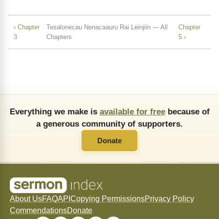
‹ Chapter
Tesalonecau Nenacaauru Rai Leinjiin — All
Chapter
3
Chapters
5 ›
Everything we make is
available for free
because of
a generous community of supporters.
Donate
About Us
FAQ
API
Copying Permissions
Privacy Policy
Commendations
Donate