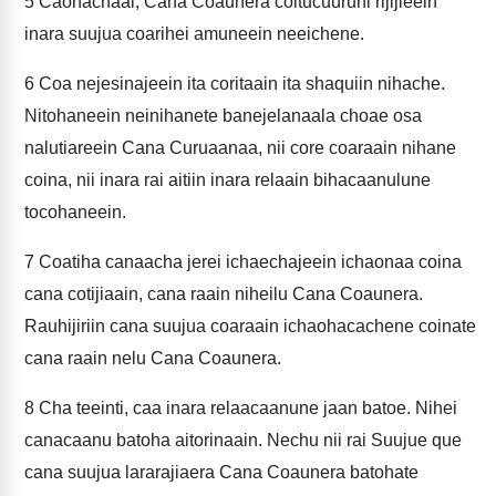
5
Caohachaai, Cana Coaunera coitucuuruhi rijijieein
inara suujua coarihei amuneein neeichene.
6
Coa nejesinajeein ita coritaain ita shaquiin nihache.
Nitohaneein neinihanete banejelanaala choae osa
nalutiareein Cana Curuaanaa, nii core coaraain nihane
coina, nii inara rai aitiin inara relaain bihacaanulune
tocohaneein.
7
Coatiha canaacha jerei ichaechajeein ichaonaa coina
cana cotijiaain, cana raain niheilu Cana Coaunera.
Rauhijiriin cana suujua coaraain ichaohacachene coinate
cana raain nelu Cana Coaunera.
8
Cha teeinti, caa inara relaacaanune jaan batoe. Nihei
canacaanu batoha aitorinaain. Nechu nii rai Suujue que
cana suujua lararajiaera Cana Coaunera batohate