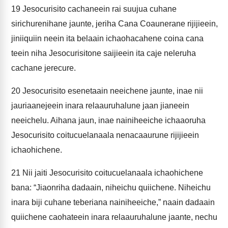
19
Jesocurisito cachaneein rai suujua cuhane
sirichurenihane jaunte, jeriha Cana Coaunerane rijijieein,
jiniiquiin neein ita belaain ichaohacahene coina cana
teein niha Jesocurisitone saijieein ita caje neleruha
cachane jerecure.
20
Jesocurisito esenetaain neeichene jaunte, inae nii
jauriaanejeein inara relaauruhalune jaan jianeein
neeichelu. Aihana jaun, inae nainiheeiche ichaaoruha
Jesocurisito coitucuelanaala nenacaaurune rijijieein
ichaohichene.
21
Nii jaiti Jesocurisito coitucuelanaala ichaohichene
bana: “Jiaonriha dadaain, niheichu quiichene. Niheichu
inara biji cuhane teberiana nainiheeiche,” naain dadaain
quiichene caohateein inara relaauruhalune jaante, nechu