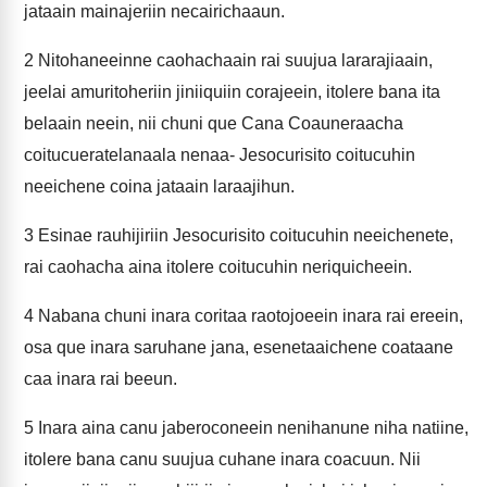
jataain mainajeriin necairichaaun.
2
Nitohaneeinne caohachaain rai suujua lararajiaain,
jeelai amuritoheriin jiniiquiin corajeein, itolere bana ita
belaain neein, nii chuni que Cana Coauneraacha
coitucueratelanaala nenaa- Jesocurisito coitucuhin
neeichene coina jataain laraajihun.
3
Esinae rauhijiriin Jesocurisito coitucuhin neeichenete,
rai caohacha aina itolere coitucuhin neriquicheein.
4
Nabana chuni inara coritaa raotojoeein inara rai ereein,
osa que inara saruhane jana, esenetaaichene coataane
caa inara rai beeun.
5
Inara aina canu jaberoconeein nenihanune niha natiine,
itolere bana canu suujua cuhane inara coacuun. Nii