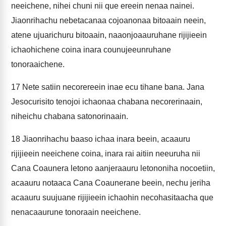
neeichene, nihei chuni nii que ereein nenaa nainei.
Jiaonrihachu nebetacanaa cojoanonaa bitoaain neein,
atene ujuarichuru bitoaain, naaonjoaauruhane rijijieein
ichaohichene coina inara counujeeunruhane
tonoraaichene.
17
Nete satiin necorereein inae ecu tihane bana. Jana
Jesocurisito tenojoi ichaonaa chabana necorerinaain,
niheichu chabana satonorinaain.
18
Jiaonrihachu baaso ichaa inara beein, acaauru
rijijieein neeichene coina, inara rai aitiin neeuruha nii
Cana Coaunera letono aanjeraauru letononiha nocoetiin,
acaauru notaaca Cana Coaunerane beein, nechu jeriha
acaauru suujuane rijijieein ichaohin necohasitaacha que
nenacaaurune tonoraain neeichene.