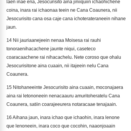
laen inae ena, Jesocurisito aina jiniiquiin ichaohichene
coina, inara rai ichaonaa teein ne Cana Coaunera, nii
Jesocurisito cana osa caje cana ichoterateraneein nihane
jaun.
14
Nii jauriaanejeein nenaa Moisesa rai rauhi
tonoraenihacachene jaunte niqui, caseteco
coaracaachene rai nihacachelu. Nete coroso que ohalu
Jesocurisitone aina cuaain, nii itajeein nelu Cana
Coaunera.
15
Nitohaneeinte Jesocurisito aina cuaain, moconajaera
aina rai letononeein nenacaauru amuritoheratelu Cana
Coaunera, satiin coarajeeurera notaracaae tenajaain.
16
Aihana jaun, inara ichao que ichaohin, inara lenone
que lenoneein, inara coco que cocohin, naaonjoaain