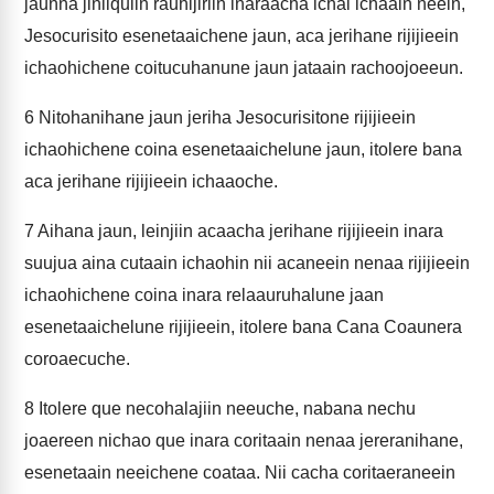
jaunna jiniiquiin rauhijiriin inaraacha ichai ichaain neein,
Jesocurisito esenetaaichene jaun, aca jerihane rijijieein
ichaohichene coitucuhanune jaun jataain rachoojoeeun.
6
Nitohanihane jaun jeriha Jesocurisitone rijijieein
ichaohichene coina esenetaaichelune jaun, itolere bana
aca jerihane rijijieein ichaaoche.
7
Aihana jaun, leinjiin acaacha jerihane rijijieein inara
suujua aina cutaain ichaohin nii acaneein nenaa rijijieein
ichaohichene coina inara relaauruhalune jaan
esenetaaichelune rijijieein, itolere bana Cana Coaunera
coroaecuche.
8
Itolere que necohalajiin neeuche, nabana nechu
joaereen nichao que inara coritaain nenaa jereranihane,
esenetaain neeichene coataa. Nii cacha coritaeraneein