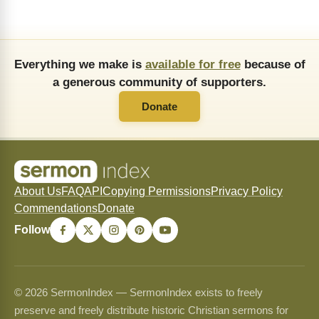
Everything we make is
available for free
because of
a generous community of supporters.
Donate
About Us
FAQ
API
Copying Permissions
Privacy Policy
Commendations
Donate
Follow
© 2026 SermonIndex — SermonIndex exists to freely
preserve and freely distribute historic Christian sermons for