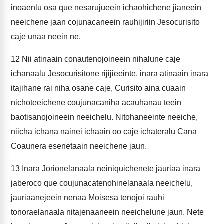
inoaenlu osa que nesarujueein ichaohichene jianeein
neeichene jaan cojunacaneein rauhijiriin Jesocurisito
caje unaa neein ne.
12
Nii atinaain conautenojoineein nihalune caje
ichanaalu Jesocurisitone rijijieeinte, inara atinaain inara
itajihane rai niha osane caje, Curisito aina cuaain
nichoteeichene coujunacaniha acauhanau teein
baotisanojoineein neeichelu. Nitohaneeinte neeiche,
niicha ichana nainei ichaain oo caje ichateralu Cana
Coaunera esenetaain neeichene jaun.
13
Inara Jorionelanaala neiniquichenete jauriaa inara
jaberoco que coujunacatenohinelanaala neeichelu,
jauriaanejeein nenaa Moisesa tenojoi rauhi
tonoraelanaala nitajenaaneein neeichelune jaun. Nete