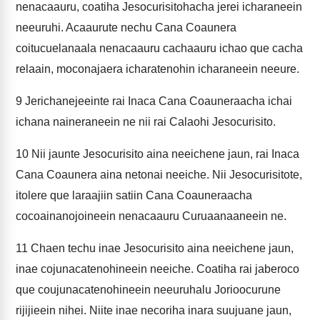
nenacaauru, coatiha Jesocurisitohacha jerei icharaneein
neeuruhi. Acaaurute nechu Cana Coaunera
coitucuelanaala nenacaauru cachaauru ichao que cacha
relaain, moconajaera icharatenohin icharaneein neeure.
9
Jerichanejeeinte rai Inaca Cana Coauneraacha ichai
ichana naineraneein ne nii rai Calaohi Jesocurisito.
10
Nii jaunte Jesocurisito aina neeichene jaun, rai Inaca
Cana Coaunera aina netonai neeiche. Nii Jesocurisitote,
itolere que laraajiin satiin Cana Coauneraacha
cocoainanojoineein nenacaauru Curuaanaaneein ne.
11
Chaen techu inae Jesocurisito aina neeichene jaun,
inae cojunacatenohineein neeiche. Coatiha rai jaberoco
que coujunacatenohineein neeuruhalu Jorioocurune
rijijieein nihei. Niite inae necoriha inara suujuane jaun,