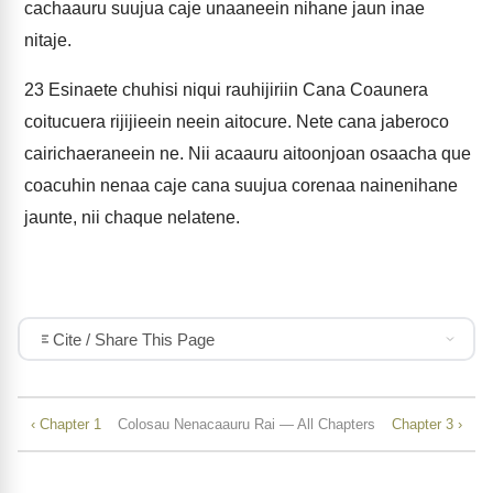
cachaauru suujua caje unaaneein nihane jaun inae
nitaje.
23
Esinaete chuhisi niqui rauhijiriin Cana Coaunera
coitucuera rijijieein neein aitocure. Nete cana jaberoco
cairichaeraneein ne. Nii acaauru aitoonjoan osaacha que
coacuhin nenaa caje cana suujua corenaa nainenihane
jaunte, nii chaque nelatene.
Cite / Share This Page
‹ Chapter 1
Colosau Nenacaauru Rai — All Chapters
Chapter 3 ›