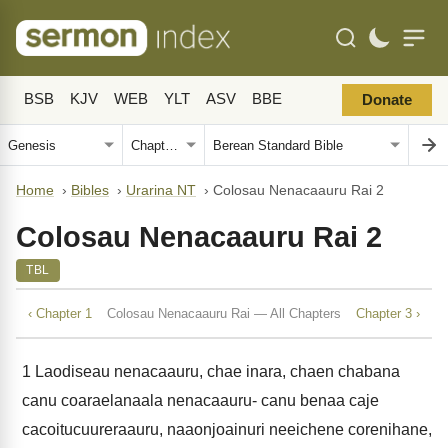
BSB
KJV
WEB
YLT
ASV
BBE
Donate
Home
›
Bibles
›
Urarina NT
›
Colosau Nenacaauru Rai 2
Colosau Nenacaauru Rai 2
TBL
‹ Chapter 1
Colosau Nenacaauru Rai — All Chapters
Chapter 3 ›
1
Laodiseau nenacaauru, chae inara, chaen chabana
canu coaraelanaala nenacaauru- canu benaa caje
cacoitucuureraauru, naaonjoainuri neeichene corenihane,