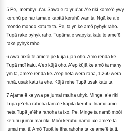
5
Pe, imembyr u’ar. Sawa’e ra’yr u’ar. A’e riki kome’ẽ ywy
keruhũ pe har tama’e kapitã keruhũ wan ta. Ngã ke a’e
mondo mondo katu te ta. Pe, ta’yn ke amõ pyhyk raho.
Tupã rake pyhyk raho. Tupãma’e wapyka katu te ame’ẽ
rake pyhyk raho.
6
Awa nixói te ame’ẽ pe kũjã ujan oho. Amõ renda ke
Tupã moĩ katu. A’ep kũjã oho. A’ep kũjã ke amõ ta mahy
ym ta, ame’ẽ renda ke. A’ep heta wera rahã, 1.260 wera
rahã, usak katu ta ehe. Kũjã rehe Tupã usak katu ta.
7
Ajame’ẽ ke ywa pe jumai maiha uhyk. Minge, a’e riki
Tupã je’ẽha rahoha tama’e kapitã keruhũ. Inamõ amõ
heta Tupã je’ẽha rahoha ta ixo. Pe, Minge ta namõ mbói
keruhũ jumai mai riki. Mbói keruhũ namõ ixo ame’ẽ ta
jumai mai tĩ. Amõ Tupã je’ẽha rahoha ta ke ame’ẽ ta tĩ.