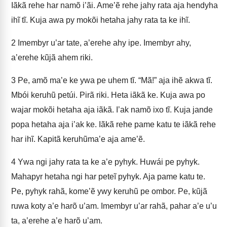
Iãkã rehe har namõ i’ãi. Ame’ẽ rehe jahy rata aja hendyha
ihĩ tĩ. Kuja awa py mokõi hetaha jahy rata ta ke ihĩ.
2
Imembyr u’ar tate, a’erehe ahy ipe. Imembyr ahy,
a’erehe kũjã ahem riki.
3
Pe, amõ ma’e ke ywa pe uhem tĩ. “Mã!” aja ihẽ akwa tĩ.
Mbói keruhũ petúi. Pirã riki. Heta iãkã ke. Kuja awa po
wajar mokõi hetaha aja iãkã. I’ak namõ ixo tĩ. Kuja jande
popa hetaha aja i’ak ke. Iãkã rehe pame katu te iãkã rehe
har ihĩ. Kapitã keruhũma’e aja ame’ẽ.
4
Ywa ngi jahy rata ta ke a’e pyhyk. Huwái pe pyhyk.
Mahapyr hetaha ngi har peteĩ pyhyk. Aja pame katu te.
Pe, pyhyk rahã, kome’ẽ ywy keruhũ pe ombor. Pe, kũjã
ruwa koty a’e harõ u’am. Imembyr u’ar rahã, pahar a’e u’u
ta, a’erehe a’e harõ u’am.