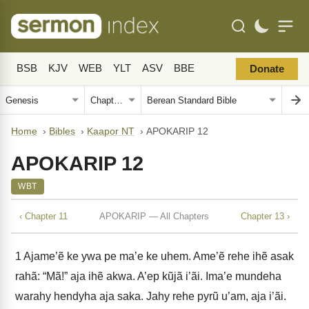
BSB
KJV
WEB
YLT
ASV
BBE
Donate
Home
›
Bibles
›
Kaapor NT
›
APOKARIP 12
APOKARIP 12
WBT
‹ Chapter 11
APOKARIP — All Chapters
Chapter 13 ›
1
Ajame’ẽ ke ywa pe ma’e ke uhem. Ame’ẽ rehe ihẽ asak
rahã: “Mã!” aja ihẽ akwa. A’ep kũjã i’ãi. Ima’e mundeha
warahy hendyha aja saka. Jahy rehe pyrũ u’am, aja i’ãi.