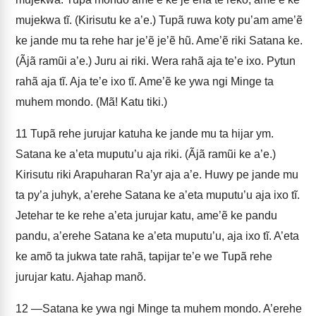
mujekwa tĩ. (Kirisutu ke a’e.) Tupã ruwa koty pu’am ame’ẽ
ke jande mu ta rehe har je’ẽ je’ẽ hũ. Ame’ẽ riki Satana ke.
(Ãjã ramũi a’e.) Juru ai riki. Wera rahã aja te’e ixo. Pytun
rahã aja tĩ. Aja te’e ixo tĩ. Ame’ẽ ke ywa ngi Minge ta
muhem mondo. (Mã! Katu tiki.)
11
Tupã rehe jurujar katuha ke jande mu ta hijar ym.
Satana ke a’eta muputu’u aja riki. (Ãjã ramũi ke a’e.)
Kirisutu riki Arapuharan Ra’yr aja a’e. Huwy pe jande mu
ta py’a juhyk, a’erehe Satana ke a’eta muputu’u aja ixo tĩ.
Jetehar te ke rehe a’eta jurujar katu, ame’ẽ ke pandu
pandu, a’erehe Satana ke a’eta muputu’u, aja ixo tĩ. A’eta
ke amõ ta jukwa tate rahã, tapijar te’e we Tupã rehe
jurujar katu. Ajahap manõ.
12
—Satana ke ywa ngi Minge ta muhem mondo. A’erehe