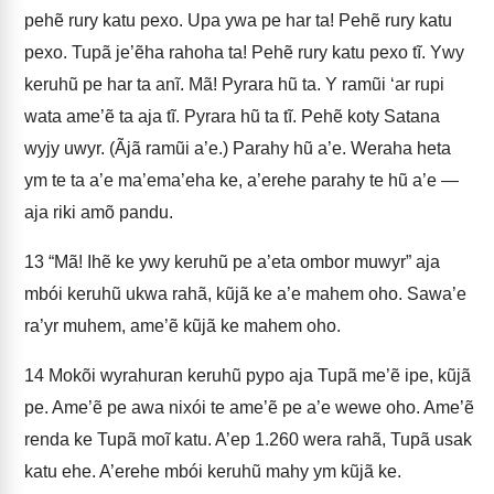
pehẽ rury katu pexo. Upa ywa pe har ta! Pehẽ rury katu
pexo. Tupã je’ẽha rahoha ta! Pehẽ rury katu pexo tĩ. Ywy
keruhũ pe har ta anĩ. Mã! Pyrara hũ ta. Y ramũi ‘ar rupi
wata ame’ẽ ta aja tĩ. Pyrara hũ ta tĩ. Pehẽ koty Satana
wyjy uwyr. (Ãjã ramũi a’e.) Parahy hũ a’e. Weraha heta
ym te ta a’e ma’ema’eha ke, a’erehe parahy te hũ a’e —
aja riki amõ pandu.
13
“Mã! Ihẽ ke ywy keruhũ pe a’eta ombor muwyr” aja
mbói keruhũ ukwa rahã, kũjã ke a’e mahem oho. Sawa’e
ra’yr muhem, ame’ẽ kũjã ke mahem oho.
14
Mokõi wyrahuran keruhũ pypo aja Tupã me’ẽ ipe, kũjã
pe. Ame’ẽ pe awa nixói te ame’ẽ pe a’e wewe oho. Ame’ẽ
renda ke Tupã moĩ katu. A’ep 1.260 wera rahã, Tupã usak
katu ehe. A’erehe mbói keruhũ mahy ym kũjã ke.