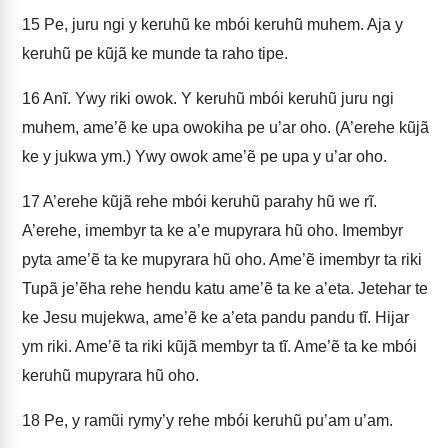
15
Pe, juru ngi y keruhũ ke mbói keruhũ muhem. Aja y
keruhũ pe kũjã ke munde ta raho tipe.
16
Anĩ. Ywy riki owok. Y keruhũ mbói keruhũ juru ngi
muhem, ame’ẽ ke upa owokiha pe u’ar oho. (A’erehe kũjã
ke y jukwa ym.) Ywy owok ame’ẽ pe upa y u’ar oho.
17
A’erehe kũjã rehe mbói keruhũ parahy hũ we rĩ.
A’erehe, imembyr ta ke a’e mupyrara hũ oho. Imembyr
pyta ame’ẽ ta ke mupyrara hũ oho. Ame’ẽ imembyr ta riki
Tupã je’ẽha rehe hendu katu ame’ẽ ta ke a’eta. Jetehar te
ke Jesu mujekwa, ame’ẽ ke a’eta pandu pandu tĩ. Hijar
ym riki. Ame’ẽ ta riki kũjã membyr ta tĩ. Ame’ẽ ta ke mbói
keruhũ mupyrara hũ oho.
18
Pe, y ramũi rymy’y rehe mbói keruhũ pu’am u’am.