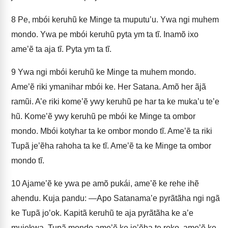
8
Pe, mbói keruhũ ke Minge ta muputu’u. Ywa ngi muhem
mondo. Ywa pe mbói keruhũ pyta ym ta tĩ. Inamõ ixo
ame’ẽ ta aja tĩ. Pyta ym ta tĩ.
9
Ywa ngi mbói keruhũ ke Minge ta muhem mondo.
Ame’ẽ riki ymanihar mbói ke. Her Satana. Amõ her ãjã
ramũi. A’e riki kome’ẽ ywy keruhũ pe har ta ke muka’u te’e
hũ. Kome’ẽ ywy keruhũ pe mbói ke Minge ta ombor
mondo. Mbói kotyhar ta ke ombor mondo tĩ. Ame’ẽ ta riki
Tupã je’ẽha rahoha ta ke tĩ. Ame’ẽ ta ke Minge ta ombor
mondo tĩ.
10
Ajame’ẽ ke ywa pe amõ pukái, ame’ẽ ke rehe ihẽ
ahendu. Kuja pandu: —Apo Satanama’e pyrãtãha ngi ngã
ke Tupã jo’ok. Kapitã keruhũ te aja pyrãtãha ke a’e
mujekwa. Tupã mondo ame’ẽ ke je’ẽha te reko, ame’ẽ ke