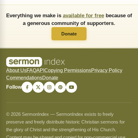
Everything we make is
available for free
because of
a generous community of supporters.
Donate
About Us
FAQ
API
Copying Permissions
Privacy Policy
Commendations
Donate
Follow
© 2026 SermonIndex — SermonIndex exists to freely
preserve and freely distribute historic Christian sermons for
the glory of Christ and the strengthening of His Church.
Content may be shared and copied for non-commercial use