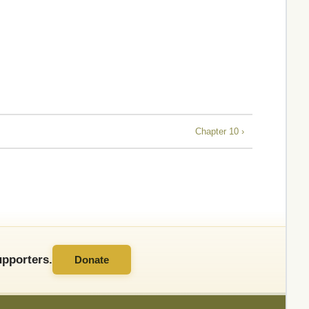
Chapter 10 ›
pporters.
Donate