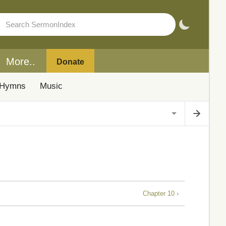
More..
Donate
Hymns
Music
Chapter 10 ›