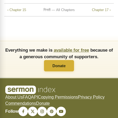
‹ Chapter 15
गिनती — All Chapters
Chapter 17 ›
Everything we make is
available for free
because of
a generous community of supporters.
Donate
About Us
FAQ
API
Copying Permissions
Privacy Policy
Commendations
Donate
Follow