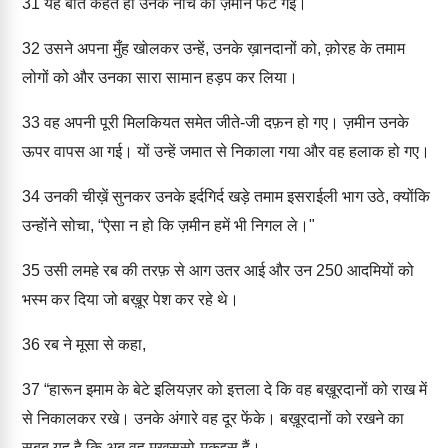
31
यह बात कहते ही उनके नीचे की ज़मीन फट गई।
32
उसने अपना मुँह खोलकर उन्हें, उनके ख़ानदानों को, क़ोरह के तमाम
लोगों को और उनका सारा सामान हड़प कर लिया।
33
वह अपनी पूरी मिलकियत समेत जीते-जी दफ़न हो गए। ज़मीन उनके
ऊपर वापस आ गई। यों उन्हें जमात से निकाला गया और वह हलाक हो गए।
34
उनकी चीख़ें सुनकर उनके इर्दगिर्द खड़े तमाम इसराईली भाग उठे, क्योंकि
उन्होंने सोचा, “ऐसा न हो कि ज़मीन हमें भी निगल ले।"
35
उसी लमहे रब की तरफ़ से आग उतर आई और उन 250 आदमियों को
भस्म कर दिया जो बख़ूर पेश कर रहे थे।
36
रब ने मूसा से कहा,
37
“हारून इमाम के बेटे इलियज़र को इत्तला दे कि वह बख़ूरदानों को राख में
से निकालकर रखे। उनके अंगारे वह दूर फेंके। बख़ूरदानों को रखने का
सबब यह है कि अब वह मख़सूसो-मुक़द्दस हैं।