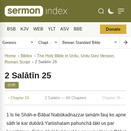
BSB
KJV
WEB
YLT
ASV
BBE
Donate
Home
›
Bibles
›
The Holy Bible in Urdu, Urdu Geo Version,
Roman Script
›
2 Salātīn 25
2 Salātīn 25
GVR
‹ Chapter 24
2 Salātīn — All Chapters
Chapter 26 ›
1
Is lie Shāh-e-Bābal Nabūkadnazzar tamām fauj ko apne
sāth le kar dubārā Yarūshalam pahuṅchā tāki us par