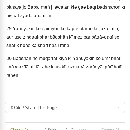
biṭhāyā jo Bābal meṅ jilāwatan kie gae bāqī bādshāhoṅ kī
nisbat zyādā aham thī.
29
Yahūyākīn ko qaidiyoṅ ke kapṛe utārne kī ijāzat milī,
aur use zindagī-bhar bādshāh kī mez par bāqāydagī se
sharīk hone kā sharf hāsil rahā.
30
Bādshāh ne muqarrar kiyā ki Yahūyākīn ko umr-bhar
itnā wazīfā miltā rahe ki us kī rozmarrā zarūriyāt pūrī hotī
raheṅ.
Cite / Share This Page
‹ Chapter 24
2 Salātīn — All Chapters
Chapter 26 ›