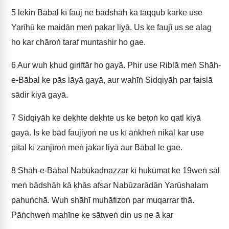
5
lekin Bābal kī fauj ne bādshāh kā tāqqub karke use
Yarīhū ke maidān meṅ pakaṛ liyā. Us ke faujī us se alag
ho kar chāroṅ taraf muntashir ho gae.
6
Aur wuh ḳhud giriftār ho gayā. Phir use Riblā meṅ Shāh-
e-Bābal ke pās lāyā gayā, aur wahīṅ Sidqiyāh par faislā
sādir kiyā gayā.
7
Sidqiyāh ke deḳhte deḳhte us ke beṭoṅ ko qatl kiyā
gayā. Is ke bād faujiyoṅ ne us kī āṅkheṅ nikāl kar use
pītal kī zanjīroṅ meṅ jakaṛ liyā aur Bābal le gae.
8
Shāh-e-Bābal Nabūkadnazzar kī hukūmat ke 19weṅ sāl
meṅ bādshāh kā ḳhās afsar Nabūzarādān Yarūshalam
pahuṅchā. Wuh shāhī muhāfizoṅ par muqarrar thā.
Pāṅchweṅ mahīne ke sātweṅ din us ne ā kar