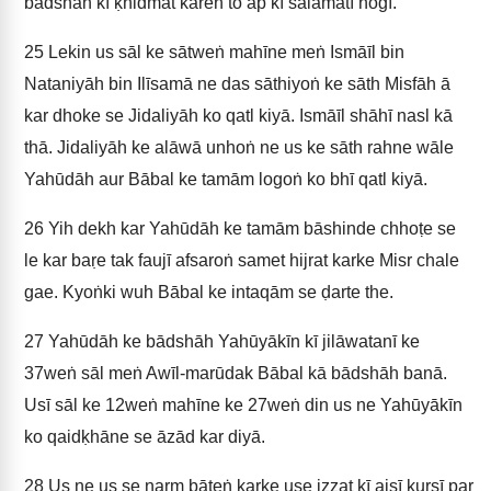
bādshāh kī ḳhidmat kareṅ to āp kī salāmatī hogī."
25
Lekin us sāl ke sātweṅ mahīne meṅ Ismāīl bin
Nataniyāh bin Ilīsamā ne das sāthiyoṅ ke sāth Misfāh ā
kar dhoke se Jidaliyāh ko qatl kiyā. Ismāīl shāhī nasl kā
thā. Jidaliyāh ke alāwā unhoṅ ne us ke sāth rahne wāle
Yahūdāh aur Bābal ke tamām logoṅ ko bhī qatl kiyā.
26
Yih dekh kar Yahūdāh ke tamām bāshinde chhoṭe se
le kar baṛe tak faujī afsaroṅ samet hijrat karke Misr chale
gae. Kyoṅki wuh Bābal ke intaqām se ḍarte the.
27
Yahūdāh ke bādshāh Yahūyākīn kī jilāwatanī ke
37weṅ sāl meṅ Awīl-marūdak Bābal kā bādshāh banā.
Usī sāl ke 12weṅ mahīne ke 27weṅ din us ne Yahūyākīn
ko qaidḳhāne se āzād kar diyā.
28
Us ne us se narm bāteṅ karke use izzat kī aisī kursī par