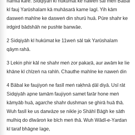
hamlā kare. Sidqiyāh kī hukūmat ke naweṅ sāl meṅ Bābal
kī fauj Yarūshalam kā muhāsarā karne lagī. Yih kām
dasweṅ mahīne ke dasweṅ din shurū huā. Pūre shahr ke
irdgird bādshāh ne pushte banwāe.
2
Sidqiyāh kī hukūmat ke 11weṅ sāl tak Yarūshalam
qāym rahā.
3
Lekin phir kāl ne shahr meṅ zor pakaṛā, aur awām ke lie
khāne kī chīzeṅ na rahīṅ. Chauthe mahīne ke naweṅ din
4
Bābal ke faujiyoṅ ne fasīl meṅ raḳhnā ḍāl diyā. Usī rāt
Sidqiyāh apne tamām faujiyoṅ samet farār hone meṅ
kāmyāb huā, agarche shahr dushman se ghirā huā thā.
Wuh fasīl ke us darwāze se nikle jo Shāhī Bāġh ke sāth
mulhiq do dīwāroṅ ke bīch meṅ thā. Wuh Wādī-e-Yardan
kī taraf bhāgne lage,