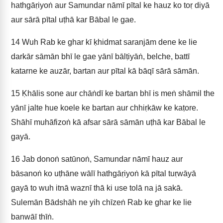
hathgāṛiyoṅ aur Samundar nāmī pītal ke hauz ko toṛ diyā
aur sārā pītal uṭhā kar Bābal le gae.
14
Wuh Rab ke ghar kī ḳhidmat saranjām dene ke lie
darkār sāmān bhī le gae yānī bālṭiyāṅ, belche, battī
katarne ke auzār, bartan aur pītal kā bāqī sārā sāmān.
15
Ḳhālis sone aur chāṅdī ke bartan bhī is meṅ shāmil the
yānī jalte hue koele ke bartan aur chhiṛkāw ke kaṭore.
Shāhī muhāfizoṅ kā afsar sārā sāmān uṭhā kar Bābal le
gayā.
16
Jab donoṅ satūnoṅ, Samundar nāmī hauz aur
bāsanoṅ ko uṭhāne wālī hathgāṛiyoṅ kā pītal tuṛwāyā
gayā to wuh itnā waznī thā ki use tolā na jā sakā.
Sulemān Bādshāh ne yih chīzeṅ Rab ke ghar ke lie
banwāī thīṅ.