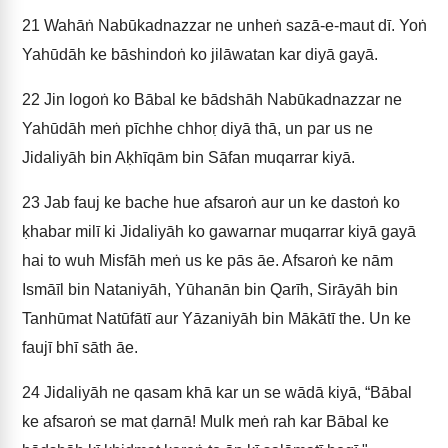
21
Wahāṅ Nabūkadnazzar ne unheṅ sazā-e-maut dī. Yoṅ
Yahūdāh ke bāshindoṅ ko jilāwatan kar diyā gayā.
22
Jin logoṅ ko Bābal ke bādshāh Nabūkadnazzar ne
Yahūdāh meṅ pīchhe chhoṛ diyā thā, un par us ne
Jidaliyāh bin Aḳhīqām bin Sāfan muqarrar kiyā.
23
Jab fauj ke bache hue afsaroṅ aur un ke dastoṅ ko
ḳhabar milī ki Jidaliyāh ko gawarnar muqarrar kiyā gayā
hai to wuh Misfāh meṅ us ke pās āe. Afsaroṅ ke nām
Ismāīl bin Nataniyāh, Yūhanān bin Qarīh, Sirāyāh bin
Tanhūmat Natūfātī aur Yāzaniyāh bin Mākātī the. Un ke
faujī bhī sāth āe.
24
Jidaliyāh ne qasam khā kar un se wādā kiyā, “Bābal
ke afsaroṅ se mat ḍarnā! Mulk meṅ rah kar Bābal ke