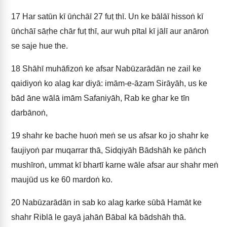
17
Har satūn kī ūṅchāī 27 fuṭ thī. Un ke bālāī hissoṅ kī
ūṅchāī sāṛhe chār fuṭ thī, aur wuh pītal kī jālī aur anāroṅ
se saje hue the.
18
Shāhī muhāfizoṅ ke afsar Nabūzarādān ne zail ke
qaidiyoṅ ko alag kar diyā: imām-e-āzam Sirāyāh, us ke
bād āne wālā imām Safaniyāh, Rab ke ghar ke tīn
darbānoṅ,
19
shahr ke bache huoṅ meṅ se us afsar ko jo shahr ke
faujiyoṅ par muqarrar thā, Sidqiyāh Bādshāh ke pāṅch
mushīroṅ, ummat kī bhartī karne wāle afsar aur shahr meṅ
maujūd us ke 60 mardoṅ ko.
20
Nabūzarādān in sab ko alag karke sūbā Hamāt ke
shahr Riblā le gayā jahāṅ Bābal kā bādshāh thā.