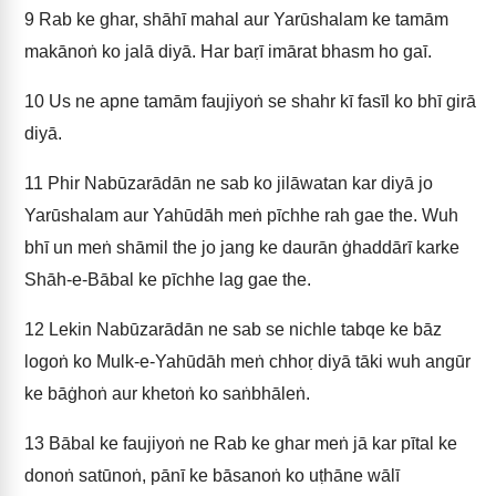
9
Rab ke ghar, shāhī mahal aur Yarūshalam ke tamām
makānoṅ ko jalā diyā. Har baṛī imārat bhasm ho gaī.
10
Us ne apne tamām faujiyoṅ se shahr kī fasīl ko bhī girā
diyā.
11
Phir Nabūzarādān ne sab ko jilāwatan kar diyā jo
Yarūshalam aur Yahūdāh meṅ pīchhe rah gae the. Wuh
bhī un meṅ shāmil the jo jang ke daurān ġhaddārī karke
Shāh-e-Bābal ke pīchhe lag gae the.
12
Lekin Nabūzarādān ne sab se nichle tabqe ke bāz
logoṅ ko Mulk-e-Yahūdāh meṅ chhoṛ diyā tāki wuh angūr
ke bāġhoṅ aur khetoṅ ko saṅbhāleṅ.
13
Bābal ke faujiyoṅ ne Rab ke ghar meṅ jā kar pītal ke
donoṅ satūnoṅ, pānī ke bāsanoṅ ko uṭhāne wālī