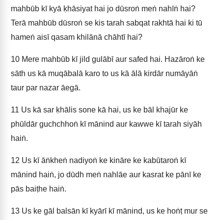
mahbūb kī kyā ḳhāsiyat hai jo dūsroṅ meṅ nahīṅ hai?
Terā mahbūb dūsroṅ se kis tarah sabqat rakhtā hai ki tū
hameṅ aisī qasam khilānā chāhtī hai?
10
Mere mahbūb kī jild gulābī aur safed hai. Hazāroṅ ke
sāth us kā muqābalā karo to us kā ālā kirdār numāyāṅ
taur par nazar āegā.
11
Us kā sar ḳhālis sone kā hai, us ke bāl khajūr ke
phūldār guchchhoṅ kī mānind aur kawwe kī tarah siyāh
haiṅ.
12
Us kī āṅkheṅ nadiyoṅ ke kināre ke kabūtaroṅ kī
mānind haiṅ, jo dūdh meṅ nahlāe aur kasrat ke pānī ke
pās baiṭhe haiṅ.
13
Us ke gāl balsān kī kyārī kī mānind, us ke hoṅṭ mur se