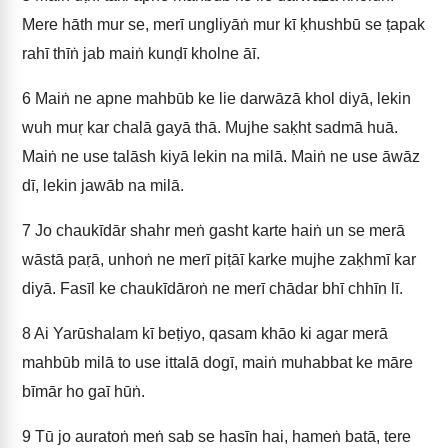
Mere hāth mur se, merī ungliyāṅ mur kī ḳhushbū se ṭapak
rahī thīṅ jab maiṅ kunḍī kholne āī.
6
Maiṅ ne apne mahbūb ke lie darwāzā khol diyā, lekin
wuh muṛ kar chalā gayā thā. Mujhe saḳht sadmā huā.
Maiṅ ne use talāsh kiyā lekin na milā. Maiṅ ne use āwāz
dī, lekin jawāb na milā.
7
Jo chaukīdār shahr meṅ gasht karte haiṅ un se merā
wāstā paṛā, unhoṅ ne merī piṭāī karke mujhe zaḳhmī kar
diyā. Fasīl ke chaukīdāroṅ ne merī chādar bhī chhīn lī.
8
Ai Yarūshalam kī beṭiyo, qasam khāo ki agar merā
mahbūb milā to use ittalā dogī, maiṅ muhabbat ke māre
bīmār ho gaī hūṅ.
9
Tū jo auratoṅ meṅ sab se hasīn hai, hameṅ batā, tere