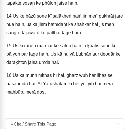
ṭapakte sosan ke phūloṅ jaise haiṅ.
14
Us ke bāzū sone kī salākheṅ haiṅ jin meṅ pukhrāj jaṛe
hue haiṅ, us kā jism hāthīdāṅt kā shāhkār hai jis meṅ
sang-e-lājaward ke patthar lage haiṅ.
15
Us kī rāneṅ marmar ke satūn haiṅ jo ḳhālis sone ke
pāiyoṅ par lage haiṅ. Us kā hulyā Lubnān aur deodār ke
daraḳhtoṅ jaisā umdā hai.
16
Us kā muṅh miṭhās hī hai, ġharz wuh har lihāz se
pasandīdā hai. Ai Yarūshalam kī beṭiyo, yih hai merā
mahbūb, merā dost.
Cite / Share This Page