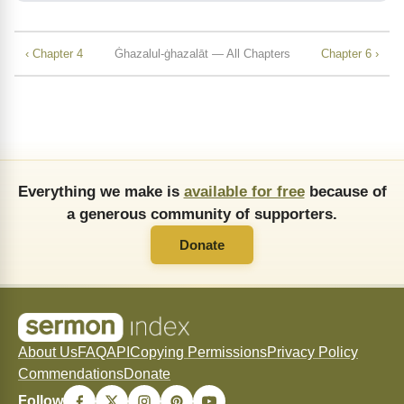
‹ Chapter 4
Ġhazalul-ġhazalāt — All Chapters
Chapter 6 ›
Everything we make is
available for free
because of
a generous community of supporters.
Donate
About Us
FAQ
API
Copying Permissions
Privacy Policy
Commendations
Donate
Follow