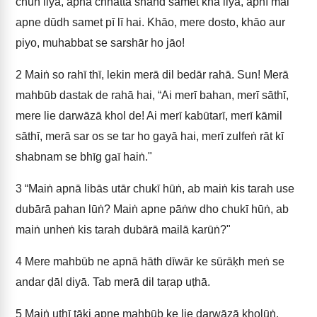
chun liyā, apnā chhattā shahd samet khā liyā, apnī mai
apne dūdh samet pī lī hai. Khāo, mere dosto, khāo aur
piyo, muhabbat se sarshār ho jāo!
2
Maiṅ so rahī thī, lekin merā dil bedār rahā. Sun! Merā
mahbūb dastak de rahā hai, “Ai merī bahan, merī sāthī,
mere lie darwāzā khol de! Ai merī kabūtarī, merī kāmil
sāthī, merā sar os se tar ho gayā hai, merī zulfeṅ rāt kī
shabnam se bhīg gaī haiṅ."
3
“Maiṅ apnā libās utār chukī hūṅ, ab maiṅ kis tarah use
dubārā pahan lūṅ? Maiṅ apne pāṅw dho chukī hūṅ, ab
maiṅ unheṅ kis tarah dubārā mailā karūṅ?"
4
Mere mahbūb ne apnā hāth dīwār ke sūrāḳh meṅ se
andar ḍāl diyā. Tab merā dil taṛap uṭhā.
5
Maiṅ uṭhī tāki apne mahbūb ke lie darwāzā kholūṅ.