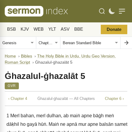
BSB
KJV
WEB
YLT
ASV
BBE
Donate
Home
›
Bibles
›
The Holy Bible in Urdu, Urdu Geo Version,
Roman Script
›
Ġhazalul-ġhazalāt 5
Ġhazalul-ġhazalāt 5
GVR
‹ Chapter 4
Ġhazalul-ġhazalāt — All Chapters
Chapter 6 ›
1
Merī bahan, merī dulhan, ab maiṅ apne bāġh meṅ
dāḳhil ho gayā hūṅ. Maiṅ ne apnā mur apne balsān samet